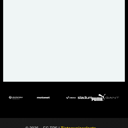
©
2026
– FC TPS |
Tietosuojaseloste