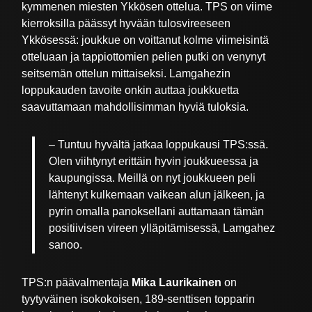
kymmenen miesten Ykkösen ottelua. TPS on viime
kierroksilla päässyt hyvään tulosvireeseen
Ykkösessä: joukkue on voittanut kolme viimeisintä
otteluaan ja tappiottomien pelien putki on venynyt
seitsemän ottelun mittaiseksi. Lamgahezin
loppukauden tavoite onkin auttaa joukkuetta
saavuttamaan mahdollisimman hyviä tuloksia.
– Tuntuu hyvältä jatkaa loppukausi TPS:ssä.
Olen viihtynyt erittäin hyvin joukkueessa ja
kaupungissa. Meillä on nyt joukkueen peli
lähtenyt kulkemaan vaikean alun jälkeen, ja
pyrin omalla panoksellani auttamaan tämän
positiivisen vireen ylläpitämisessä, Lamgahez
sanoo.
TPS:n päävalmentaja
Mika Laurikainen
on
tyytyväinen isokokoisen, 189-senttisen topparin