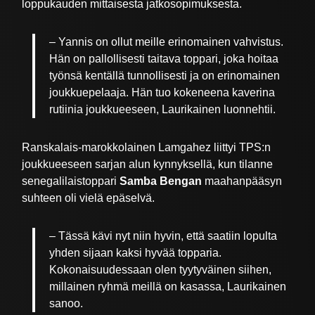
loppukauden mittaisesta jatkosopimuksesta.
– Yannis on ollut meille erinomainen vahvistus.
Hän on pallollisesti taitava toppari, joka hoitaa
työnsä kentällä tunnollisesti ja on erinomainen
joukkuepelaaja. Hän tuo kokeneena kaverina
rutiinia joukkueeseen, Laurikainen luonnehtii.
Ranskalais-marokkolainen Lamgahez liittyi TPS:n
joukkueeseen sarjan alun kynnyksellä, kun tilanne
senegalilaistoppari
Samba Bengan
maahanpääsyn
suhteen oli vielä epäselvä.
– Tässä kävi nyt niin hyvin, että saatiin lopulta
yhden sijaan kaksi hyvää topparia.
Kokonaisuudessaan olen tyytyväinen siihen,
millainen ryhmä meillä on kasassa, Laurikainen
sanoo.