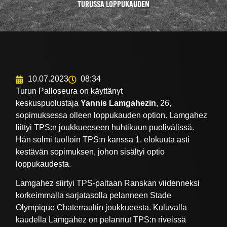
TURUSSA LOPPUKAUDEN
10.07.2023
08:34
Turun Palloseura on käyttänyt
keskuspuolustaja
Yannis Lamgahezin
, 26,
sopimuksessa olleen loppukauden option. Lamgahez
liittyi TPS:n joukkueeseen huhtikuun puolivälissä.
Hän solmi tuolloin TPS:n kanssa 1. elokuuta asti
kestävän sopimuksen, johon sisältyi optio
loppukaudesta.
Lamgahez siirtyi TPS-paitaan Ranskan viidenneksi
korkeimmalla sarjatasolla pelanneen Stade
Olympique Chaterraultin joukkueesta. Kuluvalla
kaudella Lamgahez on pelannut TPS:n riveissä