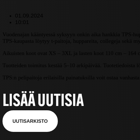
01.09.2024
10:01
Vuodenajan kääntyessä syksyyn onkin aika hankkia TPS-hupp
TPS-kaupasta löytyy t-paitoja, huppareita, collegeja sekä myö
Aikuisten koot ovat XS – 3XL ja lasten koot 110 cm – 164 
Tuotteiden toimitus kestää 5–10 arkipäivää. Tuotetiedoista 
TPS:n pelipaitoja erilaisilla painatuksilla voit ostaa vanh
LISÄÄ UUTISIA
UUTISARKISTO