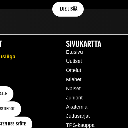
LUE LISÄÄ
T
SIVUKARTTA
Etusivu
Uutiset
Ottelut
Miehet
Naiset
ALLE
Juniorit
Akatemia
YSTIEDOT
Juttusarjat
STEN RSS-SYÖTE
TPS-kauppa