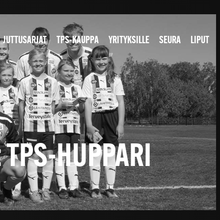
JUTTUSARJAT
TPS-KAUPPA
YRITYKSILLE
SEURA
LIPUT
 TPS-HUPPARI