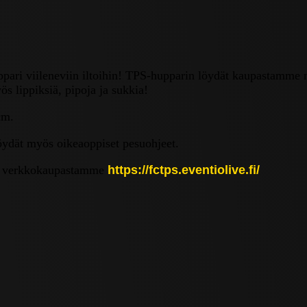
ari viileneviin iltoihin! TPS-hupparin löydät kaupastamme n
s lippiksiä, pipoja ja sukkia!
cm.
löydät myös oikeaoppiset pesuohjeet.
asta verkkokaupastamme
https://fctps.eventiolive.fi/