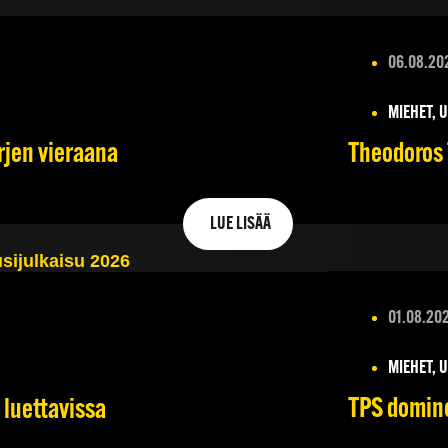
06.08.20
MIEHET, 
rjen vieraana
Theodoros T
LUE LISÄÄ
01.08.20
MIEHET, 
TPS domino
 luettavissa