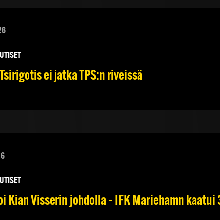
26
UUTISET
sirigotis ei jatka TPS:n riveissä
26
UUTISET
i Kian Visserin johdolla – IFK Mariehamn kaatui