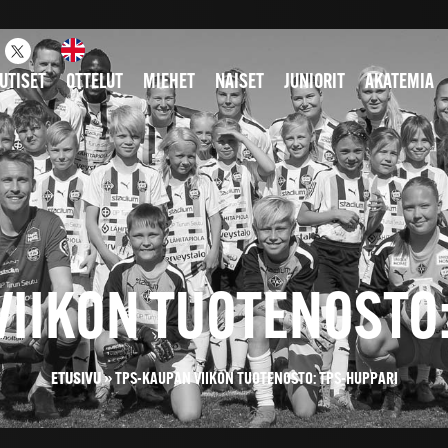
UTISET
OTTELUT
MIEHET
NAISET
JUNIORIT
AKATEMIA
VIIKON TUOTENOSTO:
ETUSIVU
»
TPS-KAUPAN VIIKON TUOTENOSTO: TPS-HUPPARI