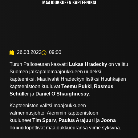
MAAJOUKKUEEN KAPTEENIKSI
26.03.2022
09:00
Turun Palloseuran kasvatti
Lukas Hradecky
on valittu
Suomen jalkapallomaajoukkueen uudeksi
kapteeniksi. Maalivahti Hradeckyn lisäksi Huuhkajien
kapteenistoon kuuluvat
Teemu Pukki
,
Rasmus
Schüller
ja
Daniel O’Shaughnessy
.
Kapteeniston valitsi maajoukkueen
valmennusjohto. Aiemmin kapteenistoon
kuuluneet
Tim Sparv
,
Paulus Arajuuri
ja
Joona
Toivio
lopettivat maajoukkueuransa viime syksynä.