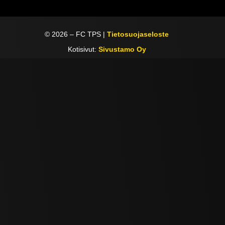
©
2026
– FC TPS |
Tietosuojaseloste
Kotisivut:
Sivustamo Oy