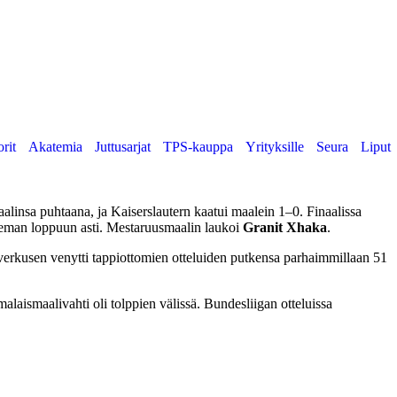
orit
Akatemia
Juttusarjat
TPS-kauppa
Yrityksille
Seura
Liput
alinsa puhtaana, ja Kaiserslautern kaatui maalein 1–0. Finaalissa
aseman loppuun asti. Mestaruusmaalin laukoi
Granit Xhaka
.
verkusen venytti tappiottomien otteluiden putkensa parhaimmillaan 51
alaismaalivahti oli tolppien välissä. Bundesliigan otteluissa