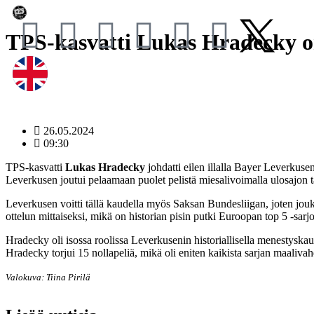
TPS-kasvatti Lukas Hradecky o
26.05.2024
09:30
TPS-kasvatti
Lukas Hradecky
johdatti eilen illalla Bayer Leverkuse
Leverkusen joutui pelaamaan puolet pelistä miesalivoimalla ulosajon
Leverkusen voitti tällä kaudella myös Saksan Bundesliigan, joten jou
ottelun mittaiseksi, mikä on historian pisin putki
Euroopan top 5 -sarjo
Hradecky oli isossa roolissa Leverkusenin historiallisella menestyskaud
Hradecky torjui 15 nollapeliä, mikä oli eniten kaikista sarjan maalivah
Valokuva: Tiina Pirilä