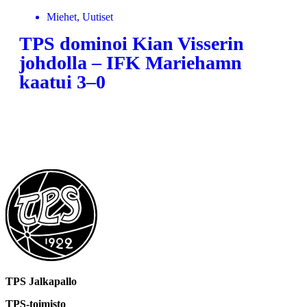
Miehet, Uutiset
TPS dominoi Kian Visserin
johdolla – IFK Mariehamn
kaatui 3–0
LUE LISÄÄ
TPS Jalkapallo
TPS-toimisto