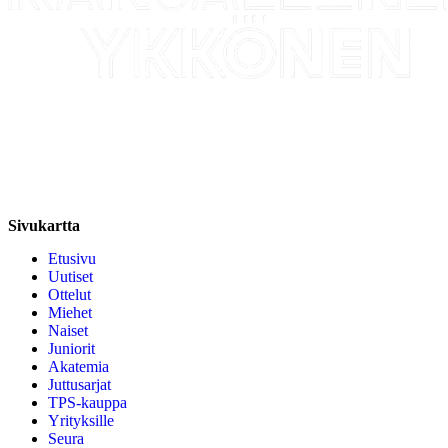
Medialle
Yhteystiedot
Uutisten RSS-syöte
Sivukartta
Etusivu
Uutiset
Ottelut
Miehet
Naiset
Juniorit
Akatemia
Juttusarjat
TPS-kauppa
Yrityksille
Seura