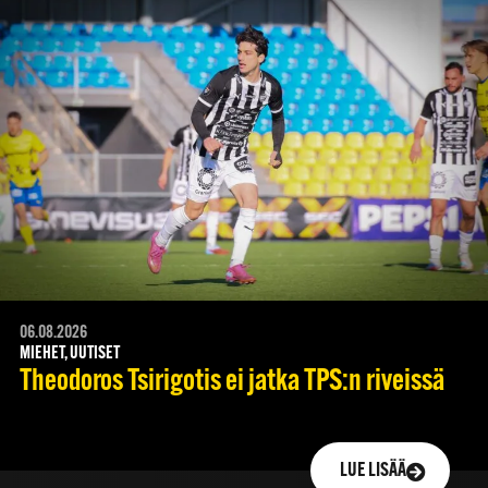
06.08.2026
MIEHET, UUTISET
Theodoros Tsirigotis ei jatka TPS:n riveissä
LUE LISÄÄ