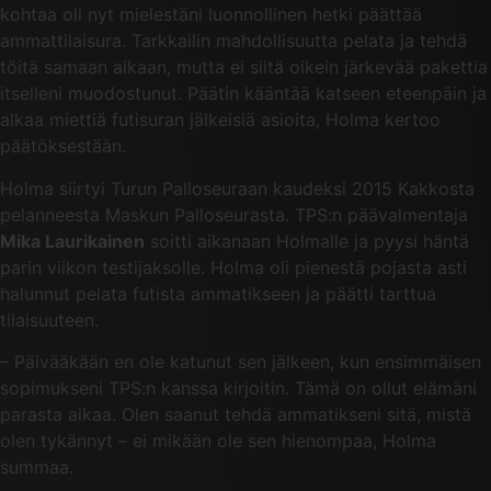
kohtaa oli nyt mielestäni luonnollinen hetki päättää
ammattilaisura. Tarkkailin mahdollisuutta pelata ja tehdä
töitä samaan aikaan, mutta ei siitä oikein järkevää pakettia
itselleni muodostunut. Päätin kääntää katseen eteenpäin ja
alkaa miettiä futisuran jälkeisiä asioita, Holma kertoo
päätöksestään.
Holma siirtyi Turun Palloseuraan kaudeksi 2015 Kakkosta
pelanneesta Maskun Palloseurasta. TPS:n päävalmentaja
Mika Laurikainen
soitti aikanaan Holmalle ja pyysi häntä
parin viikon testijaksolle. Holma oli pienestä pojasta asti
halunnut pelata futista ammatikseen ja päätti tarttua
tilaisuuteen.
– Päivääkään en ole katunut sen jälkeen, kun ensimmäisen
sopimukseni TPS:n kanssa kirjoitin. Tämä on ollut elämäni
parasta aikaa. Olen saanut tehdä ammatikseni sitä, mistä
olen tykännyt – ei mikään ole sen hienompaa, Holma
summaa.