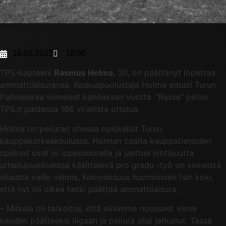
16.02.2023
18:00
TPS-kapteeni
Rasmus Holma
, 30, on päättänyt lopettaa
ammattilaisuransa. Keskuspuolustaja Holma edusti Turun
Palloseuraa viimeiset kahdeksan vuotta. ”Rasse” pelasi
TPS:n paidassa 186 virallista ottelua.
Holma on peliuran ohessa opiskellut Turun
kauppakorkeakoulussa. Holman osalta kauppatieteiden
opinnot ovat jo loppusuoralla ja jaettua johtajuutta
urheilujoukkueissa käsittelevä pro gradu -työ on viimeistä
silausta vaille valmis. Kokonaisuus huomioiden hän koki,
että nyt oli oikea hetki päättää ammattilaisura.
– Minulla oli tarkoitus, että olisimme nousseet viime
kauden päätteeksi liigaan ja peliura olisi jatkunut. Tässä