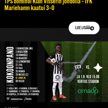
TPS dominoi Kian Visserin johdolla – IFK
Mariehamn kaatui 3–0
LUE LISÄÄ