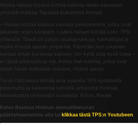
Holma haluaa lopuksi kiittää kaikkia hänen kanssaan
yhteistä matkaa Tepsissä kulkeneita ihmisiä.
– Haluan kiittää kaikkia vanhoja pelikavereita, jotka ovat
jakaneet arjen kanssani. Lisäksi haluan kiittää koko TPS-
yhteisöä. Tässä on paljon taustajoukkoja, kannattajia ja
muita ihmisiä seuran ympärillä. Päivittäin kun jokainen
kantaa oman kortensa kekoon, niin kyllä siitä hyvä tulee –
ei tässä pikavoittoja ole. Kiitos ihan kaikille, jotka ovat
olleet tässä matkassa mukana, Holma sanoo.
Turun Palloseura kiittää aina suurella TPS-sydämellä
pelannutta ja kaikkensa kentällä antanutta Holmaa
kahdeksasta yhteisestä vuodesta. Kiitos, Rasse!
Katso Rasmus Holman ammattilaisuran
päätöshaastattelu alta tai
.
klikkaa tästä TPS:n Youtubeen