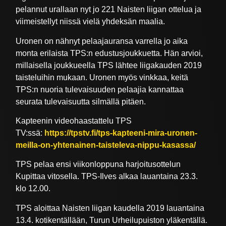
pelannut urallaan nyt jo 221 Naisten liigan ottelua ja
viimeistellyt niissä vielä yhdeksän maalia.
Uronen on nähnyt pelaajauransa varrella jo aika
monta erilaista TPS:n edustusjoukkuetta. Hän arvioi,
millaisella joukkueella TPS lähtee liigakauden 2019
taisteluihin mukaan. Uronen myös vinkkaa, keitä
TPS:n nuoria tulevaisuuden pelaajia kannattaa
seurata tulevaisuutta silmällä pitäen.
Kapteenin videohaastattelu TPS
TV:ssä:
https://tpstv.fi/tps-kapteeni-mira-uronen-
meilla-on-yhtenainen-taisteleva-nippu-kasassa/
TPS pelaa ensi viikonloppuna harjoitusottelun
Kupittaa vitosella. TPS-Ilves alkaa lauantaina 23.3.
klo 12.00.
TPS aloittaa Naisten liigan kaudella 2019 lauantaina
13.4. kotikentällään, Turun Urheilupuiston yläkentällä.