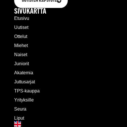
UUTISTEN RSS-SYÖTE
SIVUKARTTA
Etusivu
Uutiset
Ottelut
Miehet
Naiset
Juniorit
Akatemia
Juttusarjat
TPS-kauppa
Yrityksille
Seura
Liput