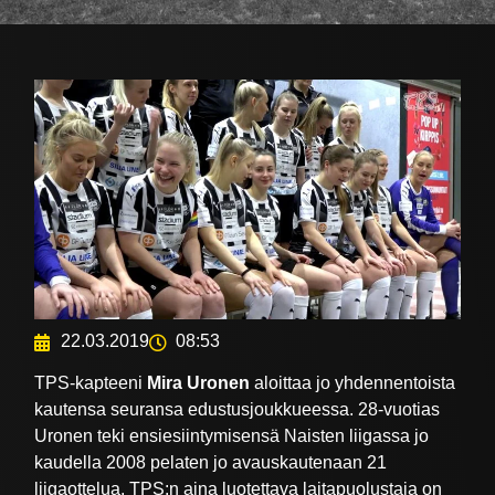
22.03.2019
08:53
TPS-kapteeni
Mira Uronen
aloittaa jo yhdennentoista
kautensa seuransa edustusjoukkueessa. 28-vuotias
Uronen teki ensiesiintymisensä Naisten liigassa jo
kaudella 2008 pelaten jo avauskautenaan 21
liigaottelua. TPS:n aina luotettava laitapuolustaja on