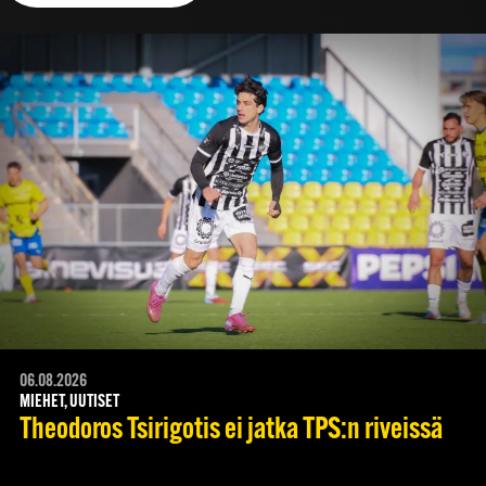
06.08.2026
MIEHET, UUTISET
Theodoros Tsirigotis ei jatka TPS:n riveissä