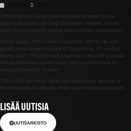
19.11.2013
22:01
TPS:n kapteeni Jarkko Hurme jatkaa uraansa Norjan
pääsarjassa pelaavan Odd Grenlandin riveissä. Hurme
solmi norjalaisseuran kanssa kaksivuotisen sopimuksen.
Hurme saapui TPS:n riveihin kaudeksi 2011 ja hän ehti
pelata raitapaitojen riveissä 81 liigaottelua. 27-vuotias
Hurme voitti TPS:n riveissä Liigacupin sekä SM-pronssia.
Oululaislähtöinen Hurme nousi tällä kaudella myös A-
maajoukkuerinkiin mukaan.
TPS kiittää Hurmetta hänen palveluksistaan seuralle ja
toivottaa samalla hänelle onnea uusien haasteiden pariin.
LISÄÄ UUTISIA
UUTISARKISTO