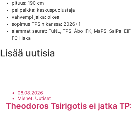
pituus: 190 cm
pelipaikka: keskuspuolustaja
vahvempi jalka: oikea
sopimus TPS:n kanssa: 2026+1
aiemmat seurat: TuNL, TPS, Åbo IFK, MaPS, SalPa, EIF
FC Haka
Lisää uutisia
Uutisarkisto
06.08.2026
Miehet, Uutiset
Theodoros Tsirigotis ei jatka TP