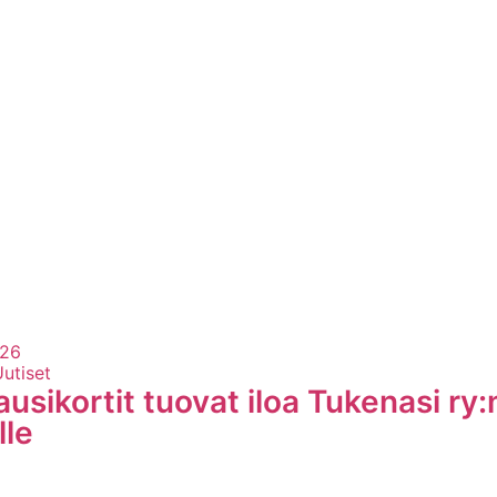
026
Uutiset
usikortit tuovat iloa Tukenasi ry:n
lle