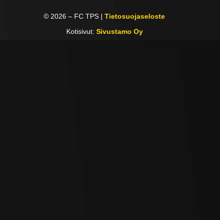
©
2026
– FC TPS |
Tietosuojaseloste
Kotisivut:
Sivustamo Oy