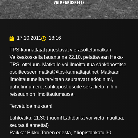
VALKEAKOSKELLE
17.10.2011
18:16
TPS-kannattajat järjestävät vierasottelumatkan
Valkeakoskella lauantaina 22.10. pelattavaan Haka-
TPS -otteluun. Matkalle voi ilmoittautua sähköpostitse
osoitteeseen matkat@tps-kannattajat.net. Matkaan
ilmoittautuneilta tarvitaan seuraavat tiedot: nimi,
puhelinnumero, sähköpostiosoite sekä tieto mihin
reissuun on ilmoittautumassa.
Tervetuloa mukaan!
Lähtöaika: 11:30 (huom! Lähtöaika voi vielä muuttua,
seuraa tilannetta!)
Paikka: Pikku-Torren edestä, Yliopistonkatu 30