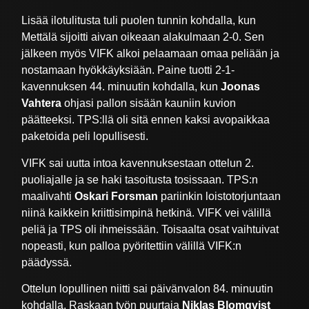
Lisää ilotulitusta tuli puolen tunnin kohdalla, kun
Mettälä sijoitti aivan oikeaan alakulmaan 2-0. Sen
jälkeen myös VIFK alkoi pelaamaan omaa peliään ja
nostamaan hyökkäyksiään. Paine tuotti 2-1-
kavennuksen 44. minuutin kohdalla, kun
Joonas
Vahtera
ohjasi pallon sisään kauniin kuvion
päätteeksi. TPS:llä oli sitä ennen kaksi avopaikkaa
paketoida peli lopullisesti.
VIFK sai uutta intoa kavennuksestaan ottelun 2.
puoliajalle ja se haki tasoitusta tosissaan. TPS:n
maalivahti
Oskari Forsman
pariinkin loistotorjuntaan
niinä kaikkein kriittisimpinä hetkinä. VIFK vei välillä
peliä ja TPS oli ihmeissään. Toisaalta osat vaihtuivat
nopeasti, kun palloa pyöritettiin välillä VIFK:n
päädyssä.
Ottelun lopullinen niitti sai päivänvalon 84. minuutin
kohdalla. Raskaan työn puurtaja
Niklas Blomqvist