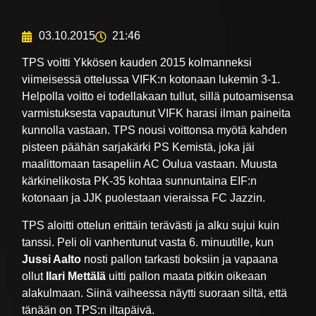
03.10.2015
21:46
TPS voitti Ykkösen kauden 2015 kolmanneksi
viimeisessä ottelussa VIFK:n kotonaan lukemin 3-1.
Helpolla voitto ei todellakaan tullut, sillä putoamisensa
varmistuksesta vapautunut VIFK harasi ilman paineita
kunnolla vastaan. TPS nousi voittonsa myötä kahden
pisteen päähän sarjakärki PS Kemistä, joka jäi
maalittomaan tasapeliin AC Oulua vastaan. Muusta
kärkinelikosta PK-35 kohtaa sunnuntaina EIF:n
kotonaan ja JJK puolestaan vieraissa FC Jazzin.
TPS aloitti ottelun erittäin terävästi ja alku sujui kuin
tanssi. Peli oli vanhentunut vasta 6. minuutille, kun
Jussi Aalto
nosti pallon tarkasti boksiin ja vapaana
ollut
Ilari Mettälä
uitti pallon maata pitkin oikeaan
alakulmaan. Siinä vaiheessa näytti suoraan siltä, että
tänään on TPS:n iltapäivä.