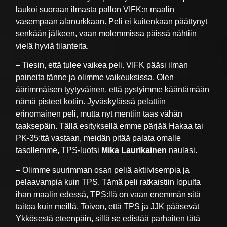
laukoi suoraan ilmasta pallon VIFK:n maalin
vasempaan alanurkkaan. Peli ei kuitenkaan päättynyt
senkään jälkeen, vaan molemmissa päissä nähtiin
vielä hyviä tilanteita.
– Tiesin, että tulee vaikea peli. VIFK pääsi ilman
paineita tänne ja olimme vaikeuksissa. Olen
äärimmäisen tyytyväinen, että pystyimme kääntämään
nämä pisteet kotiin. Jyväskylässä pelattiin
erinomainen peli, mutta nyt mentiin taas vähän
taaksepäin. Tällä esityksellä emme pärjää Hakaa tai
PK-35:ttä vastaan, meidän pitää palata omalle
tasollemme, TPS-luotsi
Mika Laurikainen
naulasi.
– Olimme suurimman osan peliä aktiivisempia ja
pelaavampia kuin TPS. Tämä peli ratkaistiin lopulta
ihan maalin edessä, TPS:llä on vaan enemmän sitä
taitoa kuin meillä. Toivon, että TPS ja JJK pääsevät
Ykkösestä eteenpäin, sillä se edistää parhaiten tätä