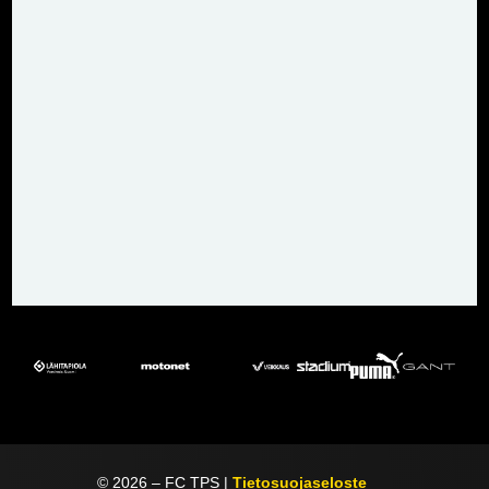
©
2026
– FC TPS |
Tietosuojaseloste