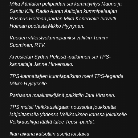
Mika Ääritalon pelipaidan sai kummiyritys Mauno ja
Santtu Kiili. Radio Auran Aaltojen kummipelaajan
Rasmus Holman paidan Mika Kanervalle luovutti
Holman puolesta Mikko Hyyrynen.
Vuoden yhteistyökumppaniksi valittiin Tommi
Suominen, RTV.
Arvostetun Sydän Pelissä -palkinnon sai TPS-
kannattaja Janne Hirvensalo.
TPS-kannattajien kunniapalkinto meni TPS-legenda
Mikko Hyyryselle.
Parhaana maalintekijänä palkittiin Jani Virtanen.
TPS muisti Veikkausliigaan noussutta joukkuetta
lahjoittamalla yhdessä Veikkauksen kanssa jokaiselle
Veikkausliiga täältä tulee Tepsi -paidat.
Illan aikana katsottiin useita loistavia