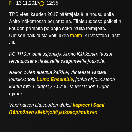
13.11.2017
12:35
TPS vietti kauden 2017 päättäjäisiä ja nousujuhlia
Aalto Yökerhossa perjantaina. Tilaisuudessa palkittiin
kauden parhaita pelaajia sekä muita toimijoita.
Uutisen palkituista voit lukea
täältä.
Kuvasatoa illasta
alla:
FC TPS:n toimitusjohtaja Jarmo Kähkönen lausui
tervetulosanat illalliselle saapuneelle joukolle.
Aallon ovien auettua kaikille, viihteestä vastasi
jousikvartetti
Lumo Ensemble
, jonka ohjelmistoon
kuului mm. Coldplay, AC/DC ja Mestarien Liigan
hymni.
Varsinaisen tilaisuuden aluksi
kapteeni Sami
Rähmönen allekirjoitti jatkosopimuksen.