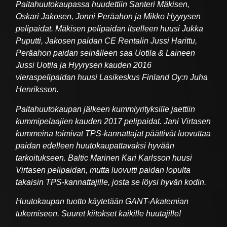
Paitahuutokaupassa huudettiin Santeri Mäkisen,
Oskari Jakosen, Jonni Peräahon ja Mikko Hyyrysen
pelipaidat. Mäkisen pelipaidan itselleen huusi Jukka
Puputti, Jakosen paidan CE Rentalin Jussi Harittu,
Peräahon paidan seinälleen saa Uotila & Laineen
Jussi Uotila ja Hyyrysen kauden 2016
vieraspelipaidan huusi Lasikeskus Finland Oy:n Juha
Henriksson.
Paitahuutokaupan jälkeen kummiyrityksille jaettiin
kummipelaajien kauden 2017 pelipaidat. Jani Virtasen
kummeina toimivat TPS-kannattajat päättivät luovuttaa
paidan edelleen huutokaupattavaksi hyvään
tarkoitukseen. Baltic Marinen Kari Karlsson huusi
Virtasen pelipaidan, mutta luovutti paidan lopulta
takaisin TPS-kannattajille, josta se löysi hyvän kodin.
Huutokaupan tuotto käytetään GANT-Akatemian
tukemiseen. Suuret kiitokset kaikille huutajille!