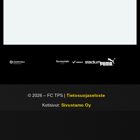
©
2026
– FC TPS |
Tietosuojaseloste
Kotisivut:
Sivustamo Oy