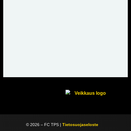
©
2026
– FC TPS |
Tietosuojaseloste