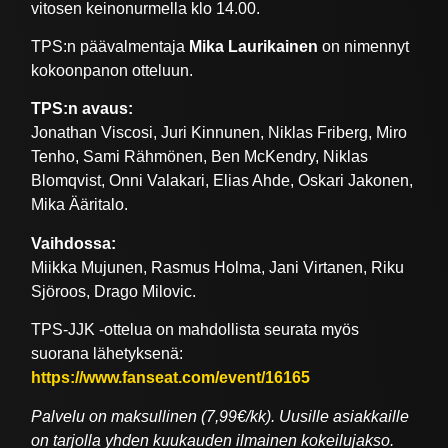
vitosen keinonurmella klo 14.00.
TPS:n päävalmentaja
Mika Laurikainen
on nimennyt
kokoonpanon otteluun.
TPS:n avaus:
Jonathan Viscosi, Juri Kinnunen, Niklas Friberg, Miro
Tenho, Sami Rähmönen, Ben McKendry, Niklas
Blomqvist, Onni Valakari, Elias Ahde, Oskari Jakonen,
Mika Ääritalo.
Vaihdossa:
Miikka Mujunen, Rasmus Holma, Jani Virtanen, Riku
Sjöroos, Drago Milovic.
TPS-JJK -ottelua on mahdollista seurata myös
suorana lähetyksenä:
https://www.fanseat.com/event/16165
Palvelu on maksullinen (7,99€/kk). Uusille asiakkaille
on tarjolla yhden kuukauden ilmainen kokeilujakso.