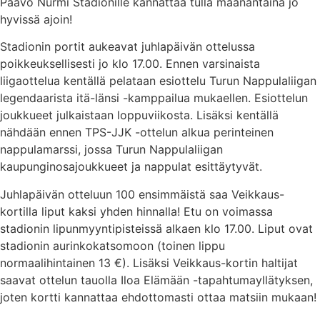
Paavo Nurmi Stadionille kannattaa tulla maanantaina jo
hyvissä ajoin!
Stadionin portit aukeavat juhlapäivän ottelussa
poikkeuksellisesti jo klo 17.00. Ennen varsinaista
liigaottelua kentällä pelataan esiottelu Turun Nappulaliigan
legendaarista itä-länsi -kamppailua mukaellen. Esiottelun
joukkueet julkaistaan loppuviikosta. Lisäksi kentällä
nähdään ennen TPS-JJK -ottelun alkua perinteinen
nappulamarssi, jossa Turun Nappulaliigan
kaupunginosajoukkueet ja nappulat esittäytyvät.
Juhlapäivän otteluun 100 ensimmäistä saa Veikkaus-
kortilla liput kaksi yhden hinnalla! Etu on voimassa
stadionin lipunmyyntipisteissä alkaen klo 17.00. Liput ovat
stadionin aurinkokatsomoon (toinen lippu
normaalihintainen 13 €). Lisäksi Veikkaus-kortin haltijat
saavat ottelun tauolla Iloa Elämään -tapahtumayllätyksen,
joten kortti kannattaa ehdottomasti ottaa matsiin mukaan!