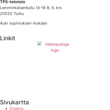
TPS-toimisto
Lemminkäisenkatu 14-18 B, 6. krs
20520 Turku
Auki sopimuksen mukaan
Linkit
Medialle
Yhteystiedot
Uutisten RSS-syöte
Sivukartta
Etusivu