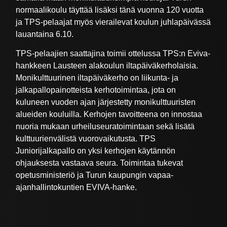
normaalikoulu täyttää lisäksi tänä vuonna 120 vuotta
ja TPS-pelaajat myös vierailevat koulun juhlapäivässä
lauantaina 6.10.
TPS-pelaajien saattajina toimii ottelussa TPS:n Eviva-
hankkeen Lausteen alakoulun iltapäiväkerholaisia.
Monikulttuurinen iltapäiväkerho on liikunta- ja
jalkapallopainotteista kerhotoimintaa, jota on
kuluneen vuoden ajan järjestetty monikulttuuristen
alueiden kouluilla. Kerhojen tavoitteena on innostaa
nuoria mukaan urheiluseuratoimintaan sekä lisätä
kulttuurienvälistä vuorovaikutusta. TPS
Juniorijalkapallo on yksi kerhojen käytännön
ohjauksesta vastaava seura. Toimintaa tukevat
opetusministeriö ja Turun kaupungin vapaa-
ajanhallintokuntien EVIVA-hanke.