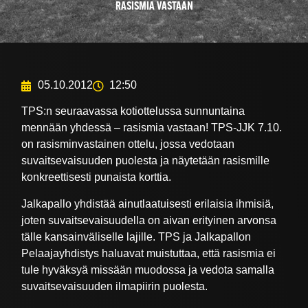
RASISMIA VASTAAN
05.10.2012
12:50
TPS:n seuraavassa kotiottelussa sunnuntaina
mennään yhdessä – rasismia vastaan! TPS-JJK 7.10.
on rasisminvastainen ottelu, jossa vedotaan
suvaitsevaisuuden puolesta ja näytetään rasismille
konkreettisesti punaista korttia.
Jalkapallo yhdistää ainutlaatuisesti erilaisia ihmisiä,
joten suvaitsevaisuudella on aivan erityinen arvonsa
tälle kansainväliselle lajille. TPS ja Jalkapallon
Pelaajayhdistys haluavat muistuttaa, että rasismia ei
tule hyväksyä missään muodossa ja vedota samalla
suvaitsevaisuuden ilmapiirin puolesta.