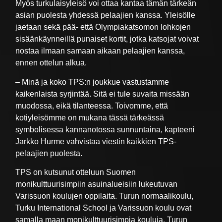
Myös turkulaisyleisö voi ottaa kantaa tämän tärkeän
asian puolesta yhdessä pelaajien kanssa. Yleisölle
jaetaan sekä pää- että Olympiakatsomon lohkojen
sisäänkäynneillä punaiset kortit, jotka katsojat voivat
nostaa ilmaan samaan aikaan pelaajien kanssa,
ennen ottelun alkua.
– Minä ja koko TPS:n joukkue vastustamme
kaikenlaista syrjintää. Sitä ei tule suvaita missään
muodossa, eikä tilanteessa. Toivomme, että
kotiyleisömme on mukana tässä tärkeässä
symbolisessa kannanotossa sunnuntaina, kapteeni
Jarkko Hurme vahvistaa viestin kaikkien TPS-
pelaajien puolesta.
TPS on kutsunut otteluun Suomen
monikulttuurisimpiin asuinalueisiin lukeutuvan
Varissuon koulujen oppilaita. Turun normaalikoulu,
Turku International School ja Varissuon koulu ovat
samalla maan monikulttuurisimpia kouluja. Turun