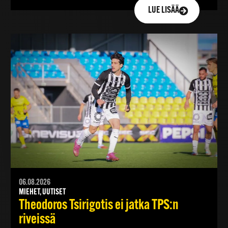
LUE LISÄÄ
06.08.2026
MIEHET, UUTISET
Theodoros Tsirigotis ei jatka TPS:n
riveissä