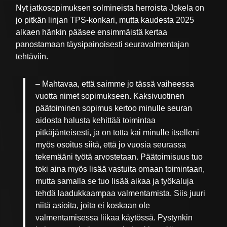
Nyt jatkosopimuksen solmineista herroista Jokela on
jo pitkän linjan TPS-konkari, mutta kaudesta 2025
alkaen hänkin pääsee ensimmäistä kertaa
panostamaan täysipainoisesti seuravalmentajan
tehtäviin.
– Mahtavaa, että saimme jo tässä vaiheessa
vuotta nimet sopimukseen. Kaksivuotinen
päätoiminen sopimus kertoo minulle seuran
aidosta halusta kehittää toimintaa
pitkäjänteisesti, ja on totta kai minulle itselleni
myös osoitus siitä, että jo vuosia seurassa
tekemääni työtä arvostetaan. Päätoimisuus tuo
toki aina myös lisää vastuita omaan toimintaan,
mutta samalla se tuo lisää aikaa ja työkaluja
tehdä laadukkaampaa valmentamista. Siis juuri
niitä asioita, joita ei koskaan ole
valmentamisessa liikaa käytössä. Pystynkin