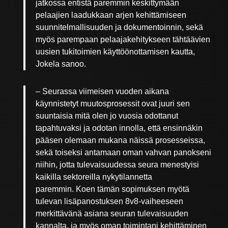
jatkossa entistä paremmin keskittymään
pelaajien laadukkaan arjen kehittämiseen
suunnitelmallisuuden ja dokumentoinnin, sekä
myös parempaan pelaajakehitykseen tähtäävien
uusien tukitoimien käyttöönottamisen kautta,
Jokela sanoo.
– Seurassa viimeisen vuoden aikana
käynnistetyt muutosprosessit ovat juuri sen
suuntaisia mitä olen jo vuosia odottanut
tapahtuvaksi ja odotan innolla, että ensinnäkin
pääsen olemaan mukana näissä prosesseissa,
sekä toiseksi antamaan oman vahvan panokseni
niihin, jotta tulevaisuudessa seura menestyisi
kaikilla sektoreilla nykytilannetta
paremmin. Koen tämän sopimuksen myötä
tulevan lisäpanostuksen 8v8-vaiheeseen
merkittävänä asiana seuran tulevaisuuden
kannalta, ja myös oman toimintani kehittäminen