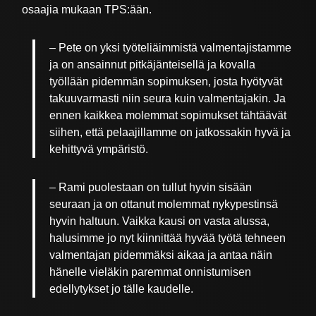
osaajia mukaan TPS:ään.
– Pete on yksi työteliäimmistä valmentajistamme
ja on ansainnut pitkäjänteisellä ja kovalla
työllään pidemmän sopimuksen, josta hyötyvät
takuuvarmasti niin seura kuin valmentajakin. Ja
ennen kaikkea molemmat sopimukset tähtäävät
siihen, että pelaajillamme on jatkossakin hyvä ja
kehittyvä ympäristö.
– Rami puolestaan on tullut hyvin sisään
seuraan ja on ottanut molemmat nykypestinsä
hyvin haltuun. Vaikka kausi on vasta alussa,
halusimme jo nyt kiinnittää hyvää työtä tehneen
valmentajan pidemmäksi aikaa ja antaa näin
hänelle vieläkin paremmat onnistumisen
edellytykset jo tälle kaudelle.