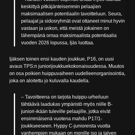
keskittyä pitkäjänteisemmin pelaajien
maksimaalisen potentiaalin tavoitteluun. Seura,
pelaajat ja sidosryhmät ovat ottaneet minut hyvin
vastaan ja uskon, että meistä jokainen on
lähempänä omaa maksimaalista potentiaalia
vuoden 2026 lopussa, Ijäs luottaa.
Ijäksen toinen ensi kauden joukkue, P16, on uusi
avaus TPS:n juniorijoukkuekokonaisuudessa. Muutos
on osa poikien huippuvaiheen uudelleenorganisointia,
joka on aloitettu jo kuluvalla kaudella.
– Tavoitteena on tarjota huippu-urheiluun
tähtäävä laadukas ympäristö myös niille B-
juniori-ikään tuleville pelaajille, jotka eivät
ensimmäisenä vuotena mahdu P17/1-
joukkueeseen. Hyppy C-junioreista vuotta
vanhempien mukaan on monille iso ja talven