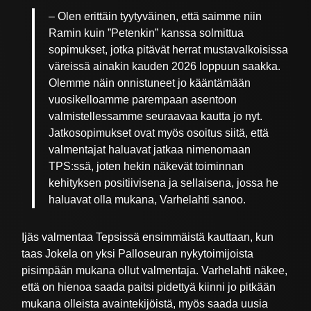
– Olen erittäin tyytyväinen, että saimme niin
Ramin kuin ”Petenkin” kanssa solmittua
sopimukset, jotka pitävät herrat mustavalkoisissa
väreissä ainakin kauden 2026 loppuun saakka.
Olemme näin onnistuneet jo kääntämään
vuosikelloamme parempaan asentoon
valmistellessamme seuraavaa kautta jo nyt.
Jatkosopimukset ovat myös osoitus siitä, että
valmentajat haluavat jatkaa nimenomaan
TPS:ssä, joten hekin näkevät toiminnan
kehityksen positiivisena ja sellaisena, jossa he
haluavat olla mukana, Varhelahti sanoo.
Ijäs valmentaa Tepsissä ensimmäistä kauttaan, kun
taas Jokela on yksi Palloseuran nykytoimijoista
pisimpään mukana ollut valmentaja. Varhelahti näkee,
että on hienoa saada paitsi pidettyä kiinni jo pitkään
mukana olleista avaintekijöistä, myös saada uusia