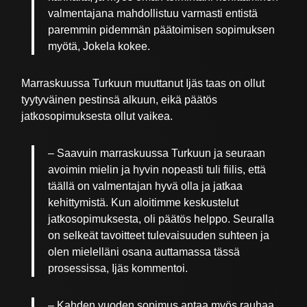
valmentajana mahdollistuu varmasti entistä
paremmin pidemmän päätoimisen sopimuksen
myötä, Jokela kokee.
Marraskuussa Turkuun muuttanut Ijäs taas on ollut
tyytyväinen pestinsä alkuun, eikä päätös
jatkosopimuksesta ollut vaikea.
– Saavuin marraskuussa Turkuun ja seuraan
avoimin mielin ja hyvin nopeasti tuli fiilis, että
täällä on valmentajan hyvä olla ja jatkaa
kehittymistä. Kun aloitimme keskustelut
jatkosopimuksesta, oli päätös helppo. Seuralla
on selkeät tavoitteet tulevaisuuden suhteen ja
olen mielelläni osana auttamassa tässä
prosessissa, Ijäs kommentoi.
– Kahden vuoden sopimus antaa myös rauhaa