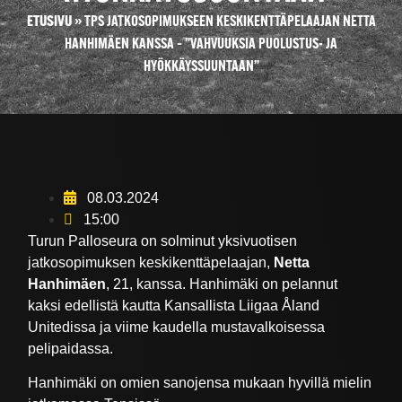
ETUSIVU
»
TPS JATKOSOPIMUKSEEN KESKIKENTTÄPELAAJAN NETTA
HANHIMÄEN KANSSA – ”VAHVUUKSIA PUOLUSTUS- JA
HYÖKKÄYSSUUNTAAN”
08.03.2024
15:00
Turun Palloseura on solminut yksivuotisen
jatkosopimuksen keskikenttäpelaajan,
Netta
Hanhimäen
, 21, kanssa. Hanhimäki on pelannut
kaksi edellistä kautta Kansallista Liigaa Åland
Unitedissa ja viime kaudella mustavalkoisessa
pelipaidassa.
Hanhimäki on omien sanojensa mukaan hyvillä mielin