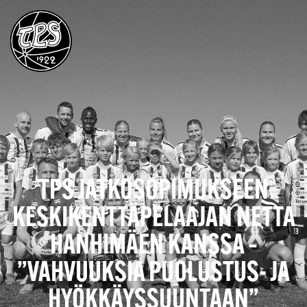
TPS JATKOSOPIMUKSEEN
KESKIKENTTÄPELAAJAN NETTA
HANHIMÄEN KANSSA –
”VAHVUUKSIA PUOLUSTUS- JA
HYÖKKÄYSSUUNTAAN”