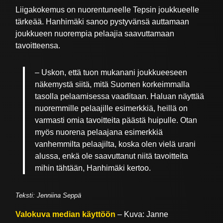
Liigakokemus on nuorentuneelle Tepsin joukkueelle
tärkeää. Hanhimäki sanoo pystyvänsä auttamaan
joukkueen nuorempia pelaajia saavuttamaan
tavoitteensa.
– Uskon, että tuon mukanani joukkueeseen
näkemystä siitä, mitä Suomen korkeimmalla
tasolla pelaamisessa vaaditaan. Haluan näyttää
nuoremmille pelaajille esimerkkiä, heillä on
varmasti omia tavoitteita päästä huipulle. Otan
myös nuorena pelaajana esimerkkiä
vanhemmilta pelaajilta, koska olen vielä urani
alussa, enkä ole saavuttanut niitä tavoitteita
mihin tähtään, Hanhimäki kertoo.
Teksti: Jenniina Seppä
Valokuva median käyttöön
– Kuva: Janne