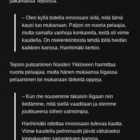
jatkamassa Tepsissä.
– Olen kyllä todella innoissani siitä, mitä tämä
kausi tuo mukanaan. Paljon on nuoria pelaajia,
mutta samalla vanhoja konkareita, keitä oli viime
kaudella. On mielenkiintoista tehdä töitä heidän
kaikkien kanssa, Hanhimäki kertoo.
Tepsin putoaminen Naisten Ykköseen harmittaa
nuorta pelaajaa, mutta hänen mukaansa liigassa
pelaaminen toi mukanaan tärkeitä oppeja.
– Kun me nousemme takaisin liigaan niin
tiedämme, mitä siellä vaaditaan ja olemme
joukkueena siihen valmiimpia.
Hanhimäki odottaa innoissaan tulevaa kautta.
Viime kaudella peliminuutit jäivät vähäiseksi
loppukauden sairastelujen kanssa.