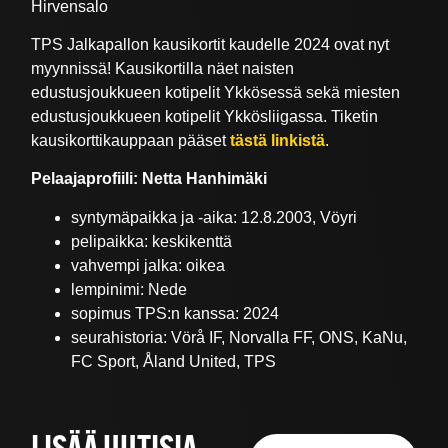
Hirvensalo
TPS Jalkapallon kausikortit kaudelle 2024 ovat nyt
myynnissä! Kausikortilla näet naisten
edustusjoukkueen kotipelit Ykkösessä sekä miesten
edustusjoukkueen kotipelit Ykkösliigassa. Tiketin
kausikorttikauppaan pääset
tästä linkistä
.
Pelaajaprofiili: Netta Hanhimäki
syntymäpaikka ja -aika: 12.8.2003, Vöyri
pelipaikka: keskikenttä
vahvempi jalka: oikea
lempinimi: Nede
sopimus TPS:n kanssa: 2024
seurahistoria: Vörå IF, Norvalla FF, ONS, KaNu,
FC Sport, Åland United, TPS