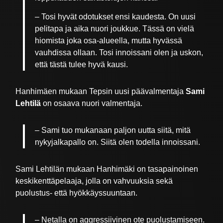
– Tosi hyvät odotukset ensi kaudesta. On uusi
pelitapa ja aika nuori joukkue. Tässä on vielä
hiomista joka osa-alueella, mutta hyvässä
vauhdissa ollaan. Tosi innoissani olen ja uskon,
että tästä tulee hyvä kausi.
Hanhimäen mukaan Tepsin uusi päävalmentaja
Sami
Lehtilä
on osaava nuori valmentaja.
– Sami tuo mukanaan paljon uutta siitä, mitä
nykyjalkapallo on. Siitä olen todella innoissani.
Sami Lehtilän mukaan Hanhimäki on tasapainoinen
keskikenttäpelaaja, jolla on vahvuuksia sekä
puolustus- että hyökkäyssuuntaan.
– Netalla on aggressiivinen ote puolustamiseen.