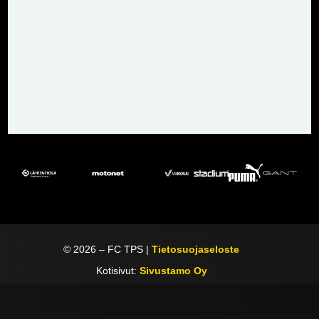
©
2026
– FC TPS |
Tietosuojaseloste
Kotisivut:
Sivustamo Oy