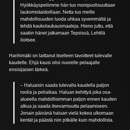
Hyökkäyspeliimme hän tuo monipuolisuuttaan
laukomistaidoillaan. Netta tuo meille
mahdollisuuden luoda uhkaa syvemmältä ja
tehdä kaukolaukausmaaleja. Hieno juttu, että
saatiin hänet jatkamaan Tepsissä, Lehtilä
iloitsee.
Hanhimäki on laittanut itselleen tavoitteet tulevalle
kaudelle. Ehjä kausi olisi nuorelle pelaajalle
ensisijaisen tärkeä.
– Haluaisin saada tulevalla kaudella paljon
roolia ja peliaikaa. Haluan kehittyä joka osa-
alueella mahdollisimman paljon ennen kauden
alkua ja saada itsevarmuutta pelaamiseen.
Jonain päivänä haluan vielä kokea ulkomaan
kentät ja päästä niin pitkälle kuin mahdollista.