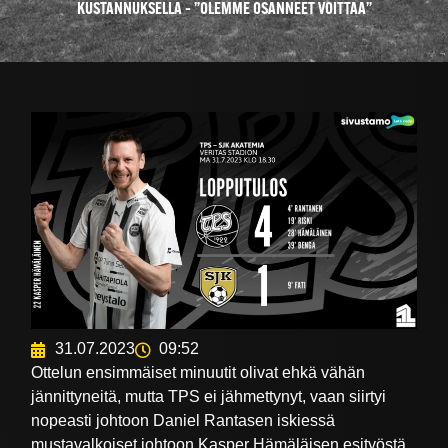
KUSTANNUKSELLA – ”OLEMME OSANNEET VOITTAA”
31.07.2023
09:52
Ottelun ensimmäiset minuutit olivat ehkä vähän
jännittyneitä, mutta TPS ei jähmettynyt, vaan siirtyi
nopeasti johtoon Daniel Rantasen iskiessä
mustavalkoiset johtoon Kasper Hämäläisen esityöstä