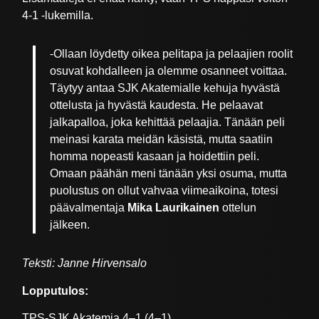
4-1 -lukemilla.
-Ollaan löydetty oikea pelitapa ja pelaajien roolit
osuvat kohdalleen ja olemme osanneet voittaa.
Täytyy antaa SJK Akatemialle kehuja hyvästä
ottelusta ja hyvästä kaudesta. He pelaavat
jalkapalloa, joka kehittää pelaajia. Tänään peli
meinasi karata meidän käsistä, mutta saatiin
homma nopeasti kasaan ja hoidettiin peli.
Omaan päähän meni tänään yksi osuma, mutta
puolustus on ollut vahvaa viimeaikoina, totesi
päävalmentaja
Mika Laurikainen
ottelun
jälkeen.
Teksti: Janne Hirvensalo
Lopputulos:
TPS-SJK Akatemia 4–1 (4–1)