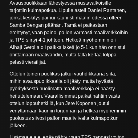
Avauspuolikkaan lähestyessä mustavalkoisille
tarjottiin kulmapotkua. Lipulle asteli Daniel Rantanen,
jonka keskitys painui kauniisti maalin edessä olleen
Samba Bengan päähän. Tämä ei paikastaan
erehtynyt, vaan painoi pallon varmasti maaliverkkoihin
ja TPS siirtyi 4-1 johtoon. Hetkeä myöhemmin oli
Alhaji Gerolla oli paikka iskeä jo 5-1 kun hän onnistui
ohittamaan maalivahdin, mutta tällä kertaa tolppa
pelasti vierailijat.
Ottelun toinen puolikas jatkui vauhdikkaana siitä,
mihin avauspuolikkaalla oli jääty, mutta hyvästä
pyörityksestä huolimatta maaliverkkoja ei päästy
heiluttelemaan. Vaarallisimmat paikat nähtiin vasta
ottelun loppuhetkillä, kun Jere Koponen joutui
venyttämään kauniin torjunnan ja hetkeä myöhemmin
puolustus siivosi pallon maaliviivalta kulmapotkun
jälkeen.
Lisämaaleja ei enää nähty, vaan TPS nappasi voiton