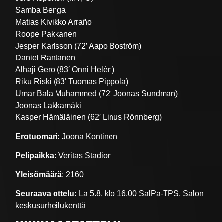
Samba Benga
Matias Kivikko Arraño
Roope Pakkanen
Jesper Karlsson (72′ Aapo Boström)
Daniel Rantanen
Alhaji Gero (83′ Onni Helén)
Riku Riski (83′ Tuomas Pippola)
Umar Bala Muhammed (72′ Joonas Sundman)
Joonas Lakkamäki
Kasper Hämäläinen (62′ Linus Rönnberg)
Erotuomari:
Joona Kontinen
Pelipaikka:
Veritas Stadion
Yleisömäärä
: 2160
Seuraava ottelu:
La 5.8. klo 16.00 SalPa-TPS, Salon
keskusurheilukenttä