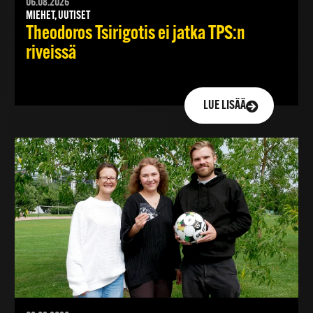
06.08.2026
MIEHET, UUTISET
Theodoros Tsirigotis ei jatka TPS:n
riveissä
LUE LISÄÄ