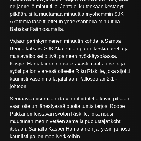
neljännellä minuutilla. Johto ei kuitenkaan kestänyt
pitkään, sillä muutamaa minuuttia myöhemmin SJK
Akatemia tasoitti ottelun yhdeksännellä minuutilla
Babakar Fatin osumalla.
Vajaan parinkymmenen minuutin kohdalla Samba
Benga katkaisi SJK Akatemian purun keskialueella ja
mustavalkoiset pitivät paineen hyökkäyspäässä.
Kasper Hämäläinen nousi terävästi maalialueelle ja
syötti pallon vieressä olleelle Riku Riskille, joka sijoitti
kauniisti vasemmalla jalallaan Palloseuran 2-1 -
johtoon.
Seuraavaa osumaa ei tarvinnut odotella kovin pitkään,
vaan ottelun lähestyessä puolta tuntia tarjosi Roope
Pakkanen loistavan syötön Riskille, joka nousi
muutaman metrin vetäen samalla puolustajat kohti
itseään. Samalla Kasper Hämäläinen jäi yksin ja nosti
kauniisti pallon maaliverkkoihin.