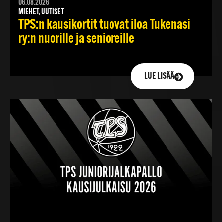
06.08.2026
MIEHET, UUTISET
TPS:n kausikortit tuovat iloa Tukenasi
ry:n nuorille ja senioreille
LUE LISÄÄ