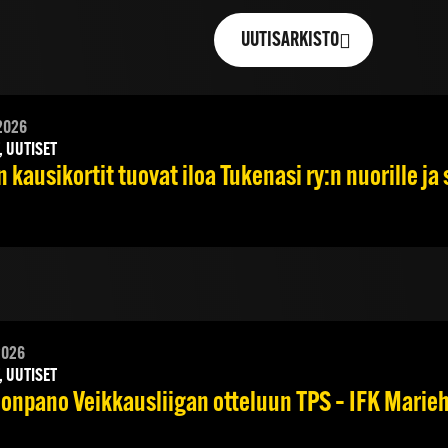
UUTISARKISTO
2026
, UUTISET
 kausikortit tuovat iloa Tukenasi ry:n nuorille ja 
2026
, UUTISET
onpano Veikkausliigan otteluun TPS – IFK Marieha