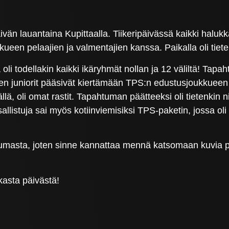
ivän lauantaina Kupittaalla. Tiikeripäivässä kaikki halukka
ueen pelaajien ja valmentajien kanssa. Paikalla oli tiete
alla oli todellakin kaikki ikäryhmät nollan ja 12 väliltä! 
n juniorit pääsivät kiertämään TPS:n edustusjoukkueen vetä
ä, oli omat rastit. Tapahtuman päätteeksi oli tietenkin
allistuja sai myös kotiinviemisiksi TPS-paketin, jossa o
htumasta, joten sinne kannattaa mennä katsomaan kuvia 
kasta päivästä!