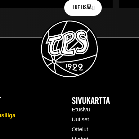
LUE LISÄÄ
T
SIVUKARTTA
Etusivu
Uutiset
Ottelut