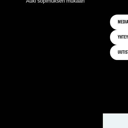
Auki sopimuksen mukaan
MEDIA
YHTEY
UUTIS