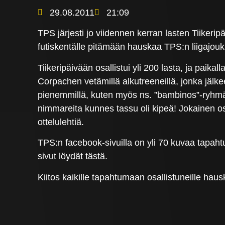
29.08.2011
21:09
TPS järjesti jo viidennen kerran lasten Tiikeripä
futiskentälle pitämään hauskaa TPS:n liigajoukk
Tiikeripäivään osallistui yli 200 lasta, ja paik
Corpachen vetämillä alkutreeneillä, jonka jälkee
pienemmillä, kuten myös ns. ”bambinos”-ryhmäll
nimmareita kunnes tassu oli kipeä! Jokainen os
ottelulehtiä.
TPS:n facebook-sivuilla on yli 70 kuvaa tapa
sivut löydät tästä.
Kiitos kaikille tapahtumaan osallistuneille haus