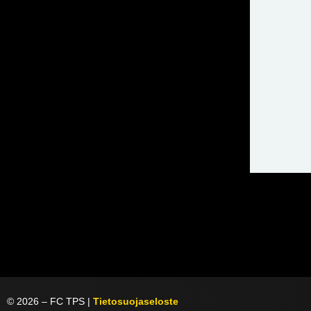
©
2026
– FC TPS |
Tietosuojaseloste