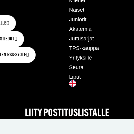
Miehet
Naiset
Juniorit
LLE
Akatemia
Juttusarjat
STIEDOT
TPS-kauppa
TEN RSS-SYÖTE
Yrityksille
Seura
Liput
LIITY POSTITUSLISTALLE