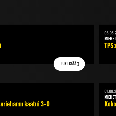
06.08.
MIEHET
ä
TPS:n
LUE LISÄÄ
01.08.
MIEHET
 Mariehamn kaatui 3–0
Koko