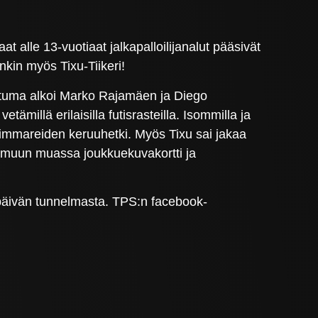
at alle 13-vuotiaat jalkapalloilijanalut pääsivät
nkin myös Tixu-Tiikeri!
Tapahtuma alkoi Marko Rajamäen ja Diego
millä erilaisilla futisrasteilla. Isommilla ja
 nimmareiden keruuhetki. Myös Tixu sai jakaa
li muun muassa joukkuekuvakortti ja
päivän tunnelmasta. TPS:n facebook-