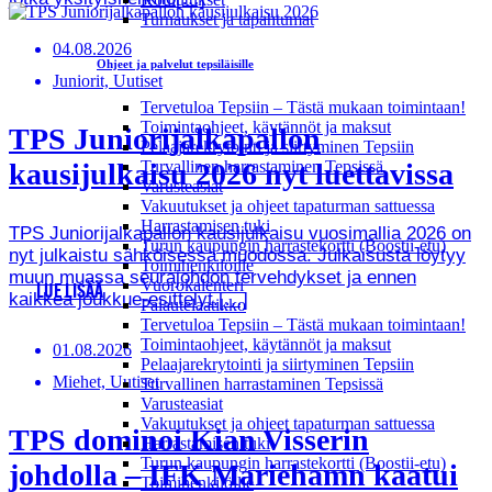
Turnaukset ja tapahtumat
04.08.2026
Ohjeet ja palvelut tepsiläisille
Juniorit, Uutiset
Tervetuloa Tepsiin – Tästä mukaan toimintaan!
Toimintaohjeet, käytännöt ja maksut
TPS Juniorijalkapallon
Pelaajarekrytointi ja siirtyminen Tepsiin
Turvallinen harrastaminen Tepsissä
kausijulkaisu 2026 nyt luettavissa
Varusteasiat
Vakuutukset ja ohjeet tapaturman sattuessa
Harrastamisen tuki
TPS Juniorijalkapallon kausijulkaisu vuosimallia 2026 on
Turun kaupungin harrastekortti (Boostii-etu)
nyt julkaistu sähköisessä muodossa. Julkaisusta löytyy
Toimihenkilöille
muun muassa seurajohdon tervehdykset ja ennen
Vuorokalenteri
LUE LISÄÄ
kaikkea joukkue-esittelyt.[…]
Palautelaatikko
Tervetuloa Tepsiin – Tästä mukaan toimintaan!
Toimintaohjeet, käytännöt ja maksut
01.08.2026
Pelaajarekrytointi ja siirtyminen Tepsiin
Miehet, Uutiset
Turvallinen harrastaminen Tepsissä
Varusteasiat
Vakuutukset ja ohjeet tapaturman sattuessa
TPS dominoi Kian Visserin
Harrastamisen tuki
Turun kaupungin harrastekortti (Boostii-etu)
johdolla – IFK Mariehamn kaatui
Toimihenkilöille