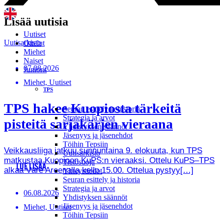
Lisää uutisia
Uutiset
Uutisarkisto
Ottelut
Miehet
Naiset
07.08.2026
Juniorit
Miehet, Uutiset
TPS
TPS hakee Kuopiosta tärkeitä
Seuran esittely ja historia
Strategia ja arvot
pisteitä sarjakärjen vieraana
Yhdistyksen säännöt
Jäsenyys ja jäsenehdot
Töihin Tepsiin
Veikkausliiga jatkuu sunnuntaina 9. elokuuta, kun TPS
Uutisarkisto
matkustaa Kuopioon KuPS:n vieraaksi. Ottelu KuPS–TPS
Tietosuoja
LUE LISÄÄ
alkaa Väre Areenalla kello 15.00. Ottelua pystyy[…]
Yhteystiedot
Seuran esittely ja historia
Strategia ja arvot
06.08.2026
Yhdistyksen säännöt
Jäsenyys ja jäsenehdot
Miehet, Uutiset
Töihin Tepsiin