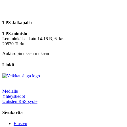
TPS Jalkapallo
TPS-toimisto
Lemminkäisenkatu 14-18 B, 6. krs
20520 Turku
Auki sopimuksen mukaan
Linkit
Medialle
Yhteystiedot
Uutisten RSS-syöte
Sivukartta
Etusivu