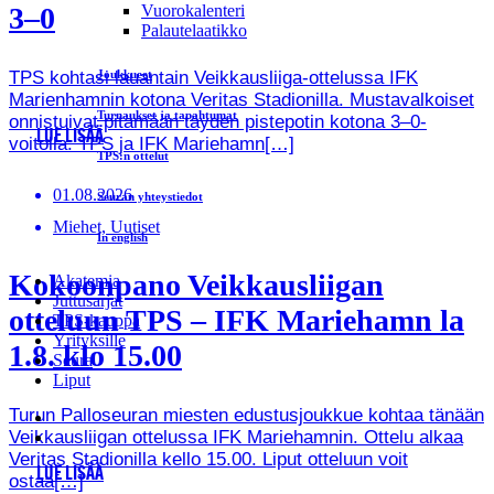
Vuorokalenteri
3–0
Palautelaatikko
TPS kohtasi lauantain Veikkausliiga-ottelussa IFK
Joukkueet
Marienhamnin kotona Veritas Stadionilla. Mustavalkoiset
Turnaukset ja tapahtumat
onnistuivat pitämään täyden pistepotin kotona 3–0-
LUE LISÄÄ
voitolla. TPS ja IFK Mariehamn[…]
TPS:n ottelut
01.08.2026
Seuran yhteystiedot
Miehet, Uutiset
In english
Kokoonpano Veikkausliigan
Akatemia
Juttusarjat
otteluun TPS – IFK Mariehamn la
TPS-kauppa
Yrityksille
1.8. klo 15.00
Seura
Liput
Turun Palloseuran miesten edustusjoukkue kohtaa tänään
Veikkausliigan ottelussa IFK Mariehamnin. Ottelu alkaa
Veritas Stadionilla kello 15.00. Liput otteluun voit
LUE LISÄÄ
ostaa[…]