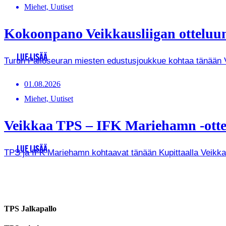
Miehet, Uutiset
Kokoonpano Veikkausliigan otteluun
LUE LISÄÄ
Turun Palloseuran miesten edustusjoukkue kohtaa tänään Vei
01.08.2026
Miehet, Uutiset
Veikkaa TPS – IFK Mariehamn -ottel
LUE LISÄÄ
TPS ja IFK Mariehamn kohtaavat tänään Kupittaalla Veikkausl
TPS Jalkapallo