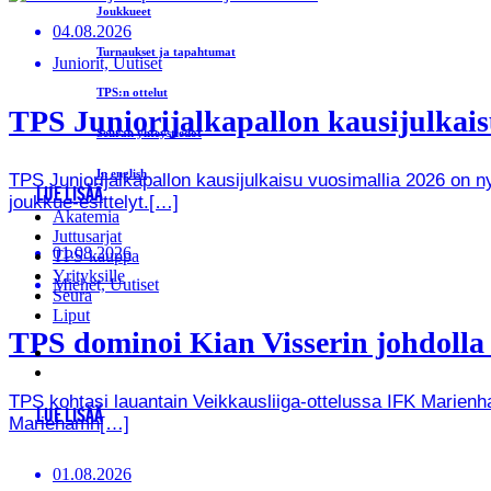
Joukkueet
04.08.2026
Turnaukset ja tapahtumat
Juniorit, Uutiset
TPS:n ottelut
TPS Juniorijalkapallon kausijulkaisu
Seuran yhteystiedot
In english
TPS Juniorijalkapallon kausijulkaisu vuosimallia 2026 on
LUE LISÄÄ
joukkue-esittelyt.[…]
Akatemia
Juttusarjat
01.08.2026
TPS-kauppa
Yrityksille
Miehet, Uutiset
Seura
Liput
TPS dominoi Kian Visserin johdoll
TPS kohtasi lauantain Veikkausliiga-ottelussa IFK Marienha
LUE LISÄÄ
Mariehamn[…]
01.08.2026