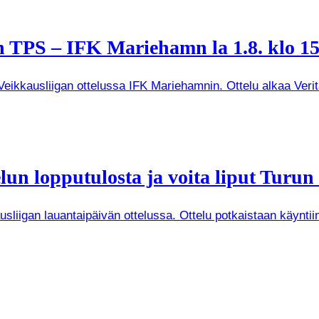
 TPS – IFK Mariehamn la 1.8. klo 15
kkausliigan ottelussa IFK Mariehamnin. Ottelu alkaa Veritas
un lopputulosta ja voita liput Turun
iigan lauantaipäivän ottelussa. Ottelu potkaistaan käyntiin 