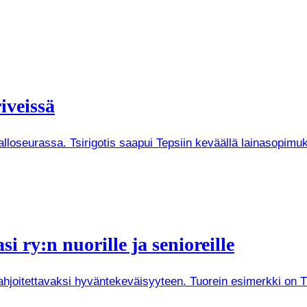
iveissä
Palloseurassa. Tsirigotis saapui Tepsiin keväällä lainasopi
i ry:n nuorille ja senioreille
joitettavaksi hyväntekeväisyyteen. Tuorein esimerkki on Tuken