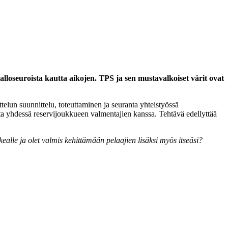
loseuroista kautta aikojen. TPS ja sen mustavalkoiset värit ovat
elun suunnittelu, toteuttaminen ja seuranta yhteistyössä
ta yhdessä reservijoukkueen valmentajien kanssa. Tehtävä edellyttää
lle ja olet valmis kehittämään pelaajien lisäksi myös itseäsi?