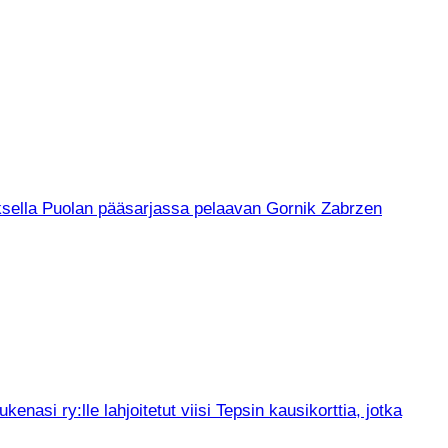
muksella Puolan pääsarjassa pelaavan Gornik Zabrzen
asi ry:lle lahjoitetut viisi Tepsin kausikorttia, jotka