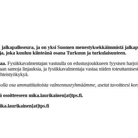
jalkapalloseura, ja on yksi Suomen menestyksekkäimmistä jalkapal
ja, joka kuuluu kiinteänä osana Turkuun ja turkulaisuuteen.
aa.
Fysiikkavalmentajan vastuulla on edustusjoukkueen fyysisen harjoitt
n samoja linjauksia, ja fysiikkavalmentaja vastaa niiden toteuttamises
yhteistyökykyä.
la osa ammattitaitoista valmennusryhmäämme, asetat tavoitteesi korkea
oitteeseen mika.laurikainen[at]tps.fi.
ka.laurikainen[at]tps.fi