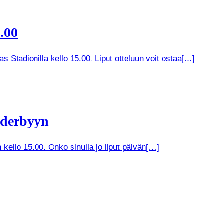
.00
 Stadionilla kello 15.00. Liput otteluun voit ostaa[…]
 derbyyn
kello 15.00. Onko sinulla jo liput päivän[…]