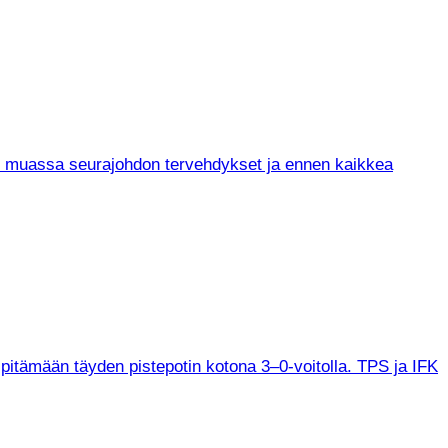
un muassa seurajohdon tervehdykset ja ennen kaikkea
 pitämään täyden pistepotin kotona 3–0-voitolla. TPS ja IFK