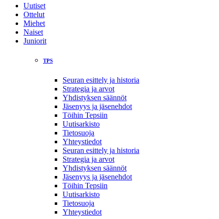
Uutiset
Ottelut
Miehet
Naiset
Juniorit
TPS
Seuran esittely ja historia
Strategia ja arvot
Yhdistyksen säännöt
Jäsenyys ja jäsenehdot
Töihin Tepsiin
Uutisarkisto
Tietosuoja
Yhteystiedot
Seuran esittely ja historia
Strategia ja arvot
Yhdistyksen säännöt
Jäsenyys ja jäsenehdot
Töihin Tepsiin
Uutisarkisto
Tietosuoja
Yhteystiedot