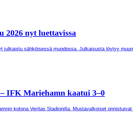
 2026 nyt luettavissa
 nyt julkaistu sähköisessä muodossa. Julkaisusta löytyy mu
a – IFK Mariehamn kaatui 3–0
mnin kotona Veritas Stadionilla. Mustavalkoiset onnistuivat