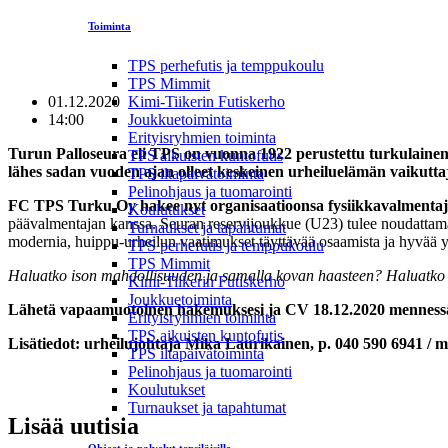
Toiminta
TPS perhefutis ja temppukoulu
TPS Mimmit
01.12.2020
Kimi-Tiikerin Futiskerho
14:00
Joukkuetoiminta
Erityisryhmien toiminta
Turun Palloseura eli TPS on vuonna 1922 perustettu turkulainen 
TPS aikuisten kuntofutis
lähes sadan vuoden ajan olleet keskeinen urheiluelämän vaikutta
TPS iltapäivätoiminta
Pelinohjaus ja tuomarointi
FC TPS Turku Oy hakee nyt organisaatioonsa fysiikkavalmentaj
Koulutukset
päävalmentajan kanssa. Seuran reservijoukkue (U23) tulee noudattamaa
Turnaukset ja tapahtumat
modernia, huippu-urheilun vaatimukset täyttävää osaamista ja hyvää 
TPS perhefutis ja temppukoulu
TPS Mimmit
Haluatko ison mahdollisuuden ja samalla kovan haasteen? Haluatko ol
Kimi-Tiikerin Futiskerho
Joukkuetoiminta
Lähetä vapaamuotoinen hakemuksesi ja CV 18.12.2020 mennessä os
Erityisryhmien toiminta
TPS aikuisten kuntofutis
Lisätiedot: urheilujohtaja Mika Laurikainen, p. 040 590 6941 / mi
TPS iltapäivätoiminta
Pelinohjaus ja tuomarointi
Koulutukset
Turnaukset ja tapahtumat
Lisää uutisia