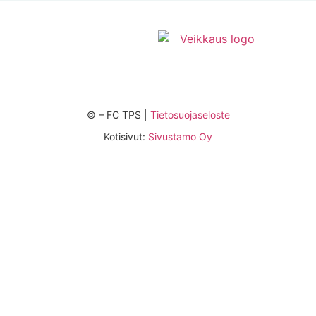
©
– FC TPS |
Tietosuojaseloste
Kotisivut:
Sivustamo Oy