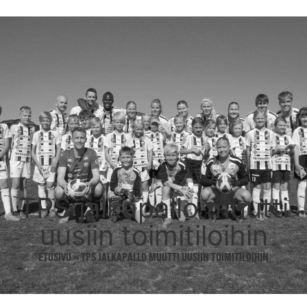
TPS jalkapallo muutti
uusiin toimitiloihin
ETUSIVU
»
TPS JALKAPALLO MUUTTI UUSIIN TOIMITILOIHIN