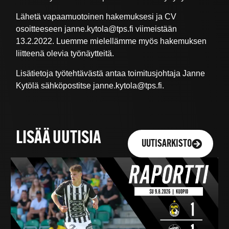
Lähetä vapaamuotoinen hakemuksesi ja CV
osoitteeseen janne.kytola@tps.fi viimeistään
13.2.2022. Luemme mielellämme myös hakemuksen
liitteenä olevia työnäytteitä.
Lisätietoja työtehtävästä antaa toimitusjohtaja Janne
Kytölä sähköpostitse janne.kytola@tps.fi.
LISÄÄ UUTISIA
UUTISARKISTO