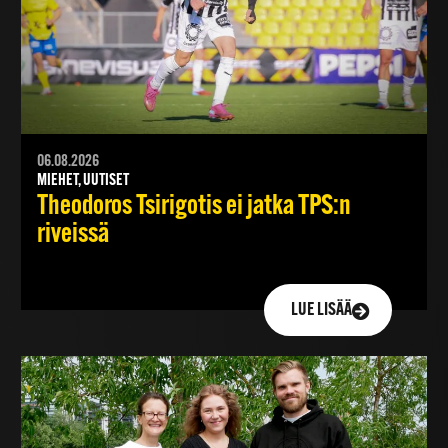
06.08.2026
MIEHET, UUTISET
Theodoros Tsirigotis ei jatka TPS:n
riveissä
LUE LISÄÄ