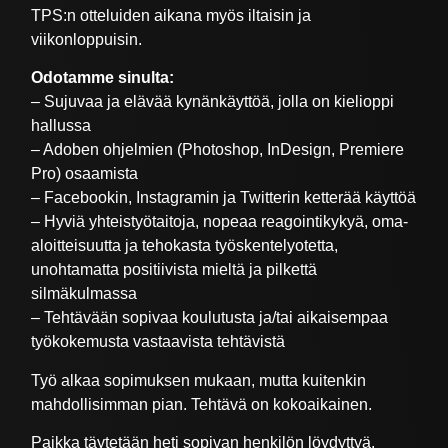
TPS:n otteluiden aikana myös iltaisin ja
viikonloppuisin.
Odotamme sinulta:
– Sujuvaa ja elävää kynänkäyttöä, jolla on kielioppi
hallussa
– Adoben ohjelmien (Photoshop, InDesign, Premiere
Pro) osaamista
– Facebookin, Instagramin ja Twitterin ketterää käyttöä
– Hyviä yhteistyötaitoja, nopeaa reagointikykyä, oma-
aloitteisuutta ja tehokasta työskentelyotetta,
unohtamatta positiivista mieltä ja pilkettä
silmäkulmassa
– Tehtävään sopivaa koulutusta ja/tai aikaisempaa
työkokemusta vastaavista tehtävistä
Työ alkaa sopimuksen mukaan, mutta kuitenkin
mahdollisimman pian. Tehtävä on kokoaikainen.
Paikka täytetään heti sopivan henkilön löydyttyä.