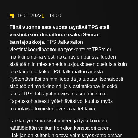
18.01.2022
14:00
Tänä vuonna sata vuotta täyttävä TPS etsii
viestintäkoordinaattoria osaksi Seuran
taustajoukkoja.
TPS Jalkapallon
viestintäkoordinaattorina työskentelet TPS:n eri
markkinointi- ja viestintäkanavien parissa luoden
sisältöä niin miesten edustusjoukkueen otteluista kuin
joukkueen ja koko TPS Jalkapallon arjesta.
Työtehtävinäsi on mm. ideoida ja tuottaa itsenäisesti
sisältöä eri markkinointi- ja viestintäkanaviin sekä
laatia TPS Jalkapallon viestintäsuunnitelma.
Tapauskohtaisesti työtehtäviisi voi kuulua myös
muunlaisia toimiston avustavia tehtäviä.
Tarkka työnkuva sisältöineen ja työaikoineen
räätälöidään valitun henkilön kanssa erikseen.
Hakijan on kuitenkin oltava valmis työskentelemään