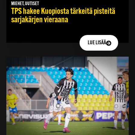
MIEHET, UUTISET
TPS hakee Kuopiosta tärkeitä pisteitä
sarjakärjen vieraana
LUE LISÄÄ