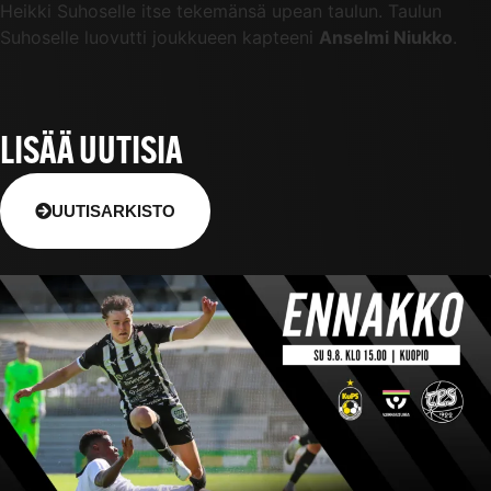
Heikki Suhoselle itse tekemänsä upean taulun. Taulun
Suhoselle luovutti joukkueen kapteeni
Anselmi Niukko
.
LISÄÄ UUTISIA
UUTISARKISTO