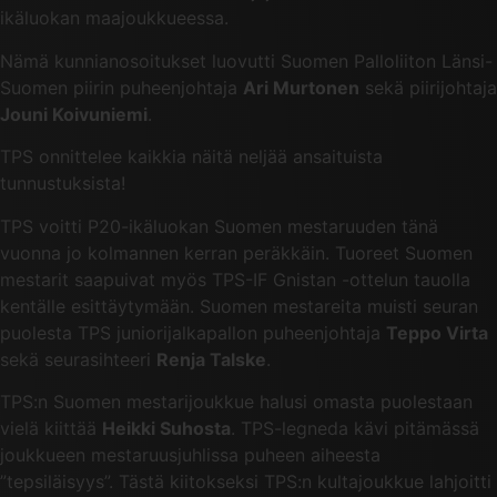
ikäluokan maajoukkueessa.
Nämä kunnianosoitukset luovutti Suomen Palloliiton Länsi-
Suomen piirin puheenjohtaja
Ari Murtonen
sekä piirijohtaja
Jouni Koivuniemi
.
TPS onnittelee kaikkia näitä neljää ansaituista
tunnustuksista!
TPS voitti P20-ikäluokan Suomen mestaruuden tänä
vuonna jo kolmannen kerran peräkkäin. Tuoreet Suomen
mestarit saapuivat myös TPS-IF Gnistan -ottelun tauolla
kentälle esittäytymään. Suomen mestareita muisti seuran
puolesta TPS juniorijalkapallon puheenjohtaja
Teppo Virta
sekä seurasihteeri
Renja Talske
.
TPS:n Suomen mestarijoukkue halusi omasta puolestaan
vielä kiittää
Heikki Suhosta
. TPS-legneda kävi pitämässä
joukkueen mestaruusjuhlissa puheen aiheesta
”tepsiläisyys”. Tästä kiitokseksi TPS:n kultajoukkue lahjoitti