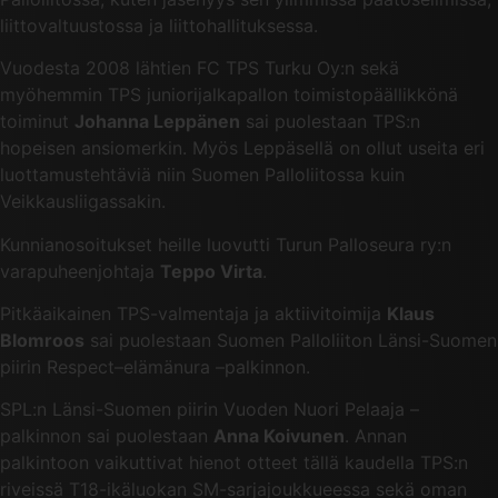
liittovaltuustossa ja liittohallituksessa.
Vuodesta 2008 lähtien FC TPS Turku Oy:n sekä
myöhemmin TPS juniorijalkapallon toimistopäällikkönä
toiminut
Johanna Leppänen
sai puolestaan TPS:n
hopeisen ansiomerkin. Myös Leppäsellä on ollut useita eri
luottamustehtäviä niin Suomen Palloliitossa kuin
Veikkausliigassakin.
Kunnianosoitukset heille luovutti Turun Palloseura ry:n
varapuheenjohtaja
Teppo Virta
.
Pitkäaikainen TPS-valmentaja ja aktiivitoimija
Klaus
Blomroos
sai puolestaan Suomen Palloliiton Länsi-Suomen
piirin Respect–elämänura –palkinnon.
SPL:n Länsi-Suomen piirin Vuoden Nuori Pelaaja –
palkinnon sai puolestaan
Anna Koivunen
. Annan
palkintoon vaikuttivat hienot otteet tällä kaudella TPS:n
riveissä T18-ikäluokan SM-sarjajoukkueessa sekä oman