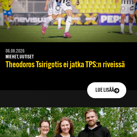
06.08.2026
MIEHET, UUTISET
Theodoros Tsirigotis ei jatka TPS:n riveissä
LUE LISÄÄ