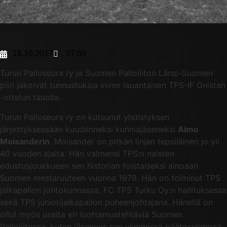
16.10.2017
07:55
Turun Palloseura ry ja Suomen Palloliiton Länsi-Suomen
piiri jakoivat tunnustuksia viime lauantaisen TPS-IF Gnistan
-ottelun tauolla.
Turun Palloseura ry on kutsunut yhdistyksen
järjestyksessään kuudenneksi kunniajäseneksi
Aimo
Moisanderin
. Moisander on pitkän linjan tepsiläinen jo yli
40 vuoden ajalta. Hän valmensi TPS:n naisten
edustusjoukkueen sen historian toistaiseksi ainoaan
Suomen mestaruuteen vuonna 1978. Hän on toiminut TPS
jalkapallon johtokunnassa, FC TPS Turku Oy:n hallituksessa
sekä TPS juniorijalkapallon puheenjohtajana. Hänellä on
ollut myös useita eri luottamustehtäviä Suomen
Palloliitossa, kuten jäsenyys sen ylimmissä päätöselimissä,