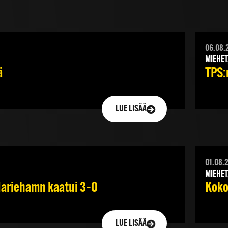
06.08.
MIEHET
ä
TPS:n
LUE LISÄÄ
01.08.
MIEHET
 Mariehamn kaatui 3–0
Koko
LUE LISÄÄ