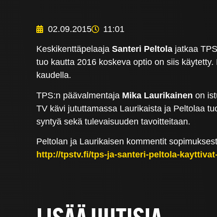
02.09.2015
11:01
Keskikenttäpelaaja
Santeri Peltola
jatkaa TPS:
tuo kautta 2016 koskeva optio on siis käytetty.
kaudella.
TPS:n päävalmentaja
Mika Laurikainen
on ist
TV kävi jututtamassa Laurikaista ja Peltolaa tu
syntyä sekä tulevaisuuden tavoitteitaan.
Peltolan ja Laurikaisen kommentit sopimukses
http://tpstv.fi/tps-ja-santeri-peltola-kaytti