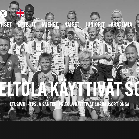
TISET
OTTELUT
MIEHET
NAISET
JUNIORIT
AKATEMIA
PELTOLA KÄYTTIVÄT
ETUSIVU
»
TPS JA SANTERI PELTOLA KÄYTTIVÄT SOPIMUSOPTIONSA