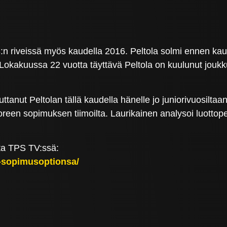
n riveissä myös kaudella 2016. Peltola solmi ennen kaut
 Lokakuussa 22 vuotta täyttävä Peltola on kuulunut joukku
uttanut Peltolan tällä kaudella hänelle jo juniorivuosilta
oreen sopimuksen tiimoilta. Laurikainen analysoi luottope
ta TPS TV:ssä:
vat-sopimusoptionsa/