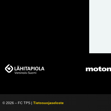
©
2026
– FC TPS |
Tietosuojaseloste