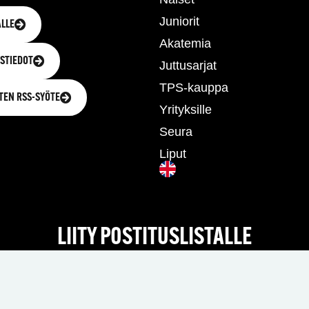
Juniorit
LLE
Akatemia
STIEDOT
Juttusarjat
TPS-kauppa
TEN RSS-SYÖTE
Yrityksille
Seura
Liput
LIITY POSTITUSLISTALLE