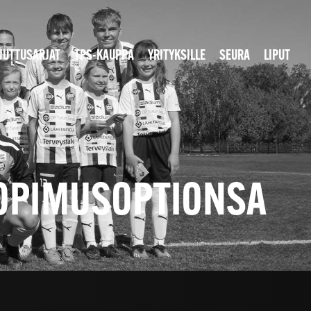
JUTTUSARJAT
TPS-KAUPPA
YRITYKSILLE
SEURA
LIPUT
 SOPIMUSOPTIONSA