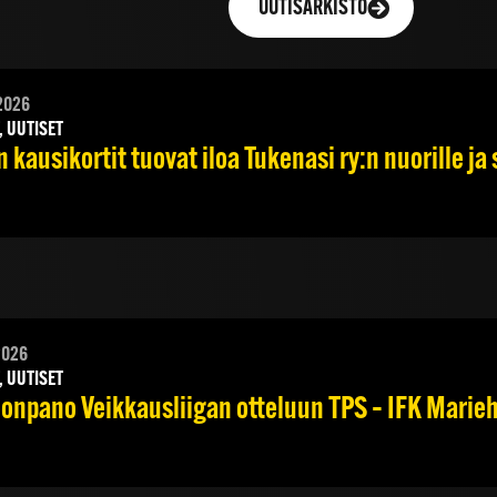
UUTISARKISTO
2026
, UUTISET
 kausikortit tuovat iloa Tukenasi ry:n nuorille ja 
2026
, UUTISET
onpano Veikkausliigan otteluun TPS – IFK Marieha