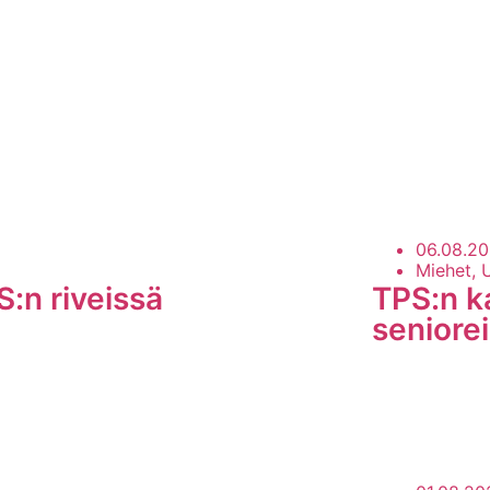
un Sanomat
06.08.2
Miehet, 
S:n riveissä
TPS:n ka
seniorei
LUE LISÄÄ