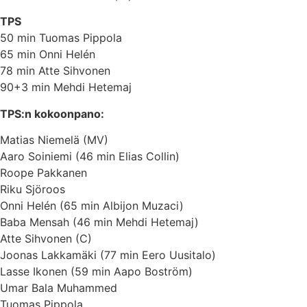
TPS
50 min Tuomas Pippola
65 min Onni Helén
78 min Atte Sihvonen
90+3 min Mehdi Hetemaj
TPS:n kokoonpano:
Matias Niemelä (MV)
Aaro Soiniemi (46 min Elias Collin)
Roope Pakkanen
Riku Sjöroos
Onni Helén (65 min Albijon Muzaci)
Baba Mensah (46 min Mehdi Hetemaj)
Atte Sihvonen (C)
Joonas Lakkamäki (77 min Eero Uusitalo)
Lasse Ikonen (59 min Aapo Boström)
Umar Bala Muhammed
Tuomas Pippola