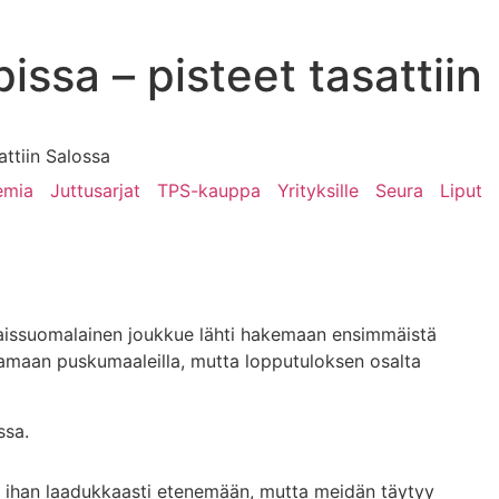
issa – pisteet tasattiin
attiin Salossa
emia
Juttusarjat
TPS-kauppa
Yrityksille
Seura
Liput
inaissuomalainen joukkue lähti hakemaan ensimmäistä
aamaan puskumaaleilla, mutta lopputuloksen osalta
ssa.
 ihan laadukkaasti etenemään, mutta meidän täytyy