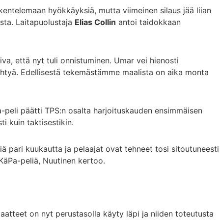
akentelemaan hyökkäyksiä, mutta viimeinen silaus jää liian
ista. Laitapuolustaja
Elias Collin
antoi taidokkaan
iva, että nyt tuli onnistuminen. Umar vei hienosti
tehtyä. Edellisestä tekemästämme maalista on aika monta
a-peli päätti TPS:n osalta harjoituskauden ensimmäisen
 kuin taktisestikin.
 pari kuukautta ja pelaajat ovat tehneet tosi sitoutuneesti
 KäPa-peliä, Nuutinen kertoo.
aatteet on nyt perustasolla käyty läpi ja niiden toteutusta