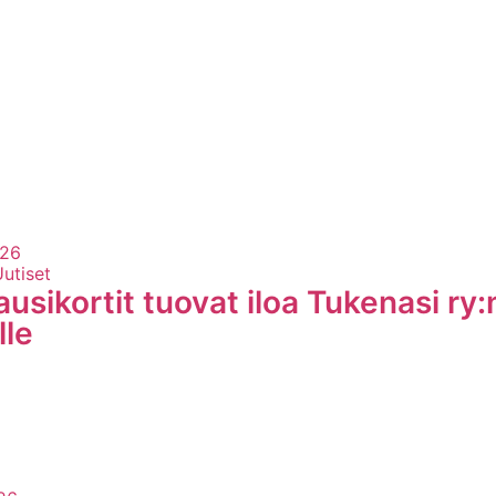
026
Uutiset
usikortit tuovat iloa Tukenasi ry:n
lle