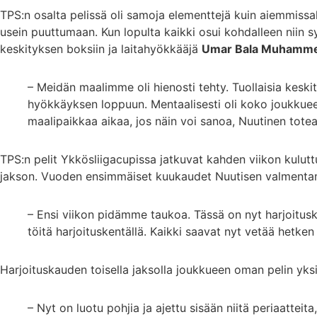
TPS:n osalta pelissä oli samoja elementtejä kuin aiemmissak
usein puuttumaan. Kun lopulta kaikki osui kohdalleen niin sy
keskityksen boksiin ja laitahyökkääjä
Umar Bala Muhamm
– Meidän maalimme oli hienosti tehty. Tuollaisia keskit
hyökkäyksen loppuun. Mentaalisesti oli koko joukkuee
maalipaikkaa aikaa, jos näin voi sanoa, Nuutinen totea
TPS:n pelit Ykkösliigacupissa jatkuvat kahden viikon kulut
jakson. Vuoden ensimmäiset kuukaudet Nuutisen valmentama 
– Ensi viikon pidämme taukoa. Tässä on nyt harjoitusk
töitä harjoituskentällä. Kaikki saavat nyt vetää hetke
Harjoituskauden toisella jaksolla joukkueen oman pelin yks
– Nyt on luotu pohjia ja ajettu sisään niitä periaatte