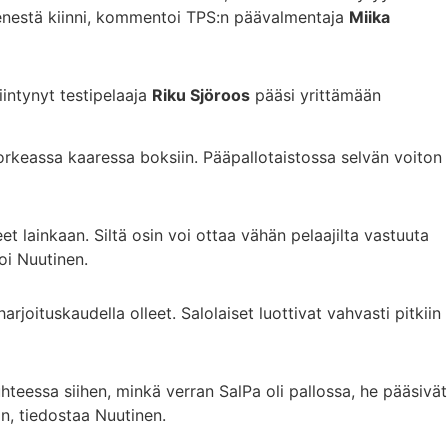
pienestä kiinni, kommentoi TPS:n päävalmentaja
Miika
siintynyt testipelaaja
Riku Sjöroos
pääsi yrittämään
korkeassa kaaressa boksiin. Pääpallotaistossa selvän voiton
et lainkaan. Siltä osin voi ottaa vähän pelaajilta vastuuta
oi Nuutinen.
joituskaudella olleet. Salolaiset luottivat vahvasti pitkiin
Suhteessa siihen, minkä verran SalPa oli pallossa, he pääsivät
n, tiedostaa Nuutinen.