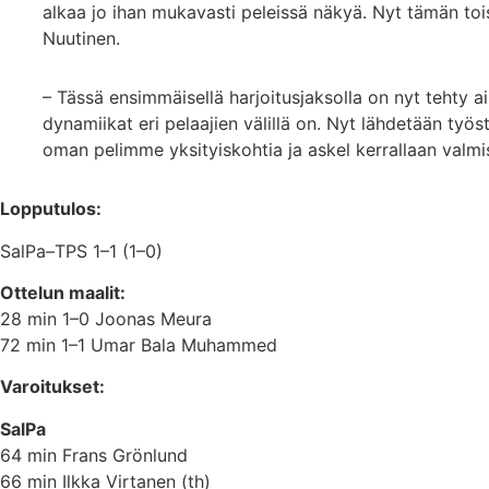
alkaa jo ihan mukavasti peleissä näkyä. Nyt tämän toi
Nuutinen.
– Tässä ensimmäisellä harjoitusjaksolla on nyt tehty a
dynamiikat eri pelaajien välillä on. Nyt lähdetään ty
oman pelimme yksityiskohtia ja askel kerrallaan valm
Lopputulos:
SalPa–TPS 1–1 (1–0)
Ottelun maalit:
28 min 1–0 Joonas Meura
72 min 1–1 Umar Bala Muhammed
Varoitukset:
SalPa
64 min Frans Grönlund
66 min Ilkka Virtanen (th)