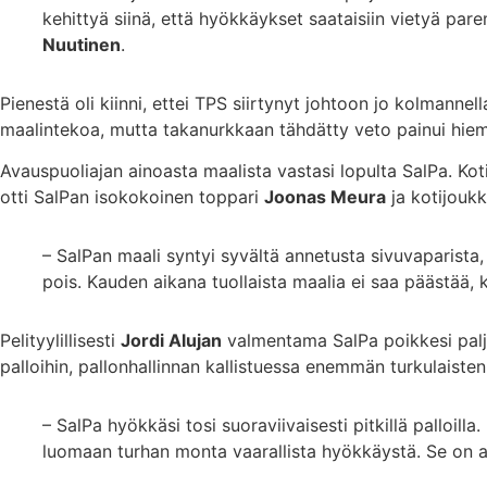
kehittyä siinä, että hyökkäykset saataisiin vietyä p
Nuutinen
.
Pienestä oli kiinni, ettei TPS siirtynyt johtoon jo kolmannel
maalintekoa, mutta takanurkkaan tähdätty veto painui hiema
Avauspuoliajan ainoasta maalista vastasi lopulta SalPa. Kot
otti SalPan isokokoinen toppari
Joonas Meura
ja kotijoukk
– SalPan maali syntyi syvältä annetusta sivuvaparista, 
pois. Kauden aikana tuollaista maalia ei saa päästää, 
Pelityylillisesti
Jordi Alujan
valmentama SalPa poikkesi paljon 
palloihin, pallonhallinnan kallistuessa enemmän turkulaiste
– SalPa hyökkäsi tosi suoraviivaisesti pitkillä palloill
luomaan turhan monta vaarallista hyökkäystä. Se on 