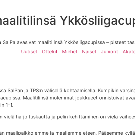
alitilinsä Ykkösliigacup
 SalPa avasivat maalitilinsä Ykkösliigacupissa – pisteet tas
Uutiset
Ottelut
Miehet
Naiset
Juniorit
Akat
ssa SalPan ja TPS:n välisellä kohtaamisella. Kumpikin vars
gacupissa. Maalitilinsä molemmat joukkueet onnistuivat av
n 1–1.
n vielä harjoituskautta ja pelin kehittäminen on vielä vaihee
dän maalipaikkojemme ja maaliemme eteen. Pääsemme kyllä