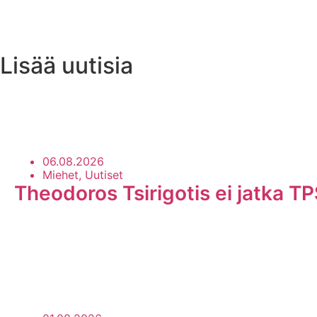
Videon kuvamateriaali: Turun Sanomat & Salon Seud
Lisää uutisia
Uutisarkisto
06.08.2026
Miehet, Uutiset
Theodoros Tsirigotis ei jatka TP