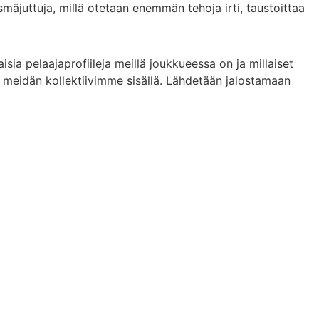
mäjuttuja, millä otetaan enemmän tehoja irti, taustoittaa
sia pelaajaprofiileja meillä joukkueessa on ja millaiset
i meidän kollektiivimme sisällä. Lähdetään jalostamaan