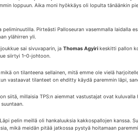
aremmin loppuun. Aika moni hyökkäys oli lopulta tänäänkin 
la peliminuutilla. Pirteästi Palloseuran vasemmalla laidalla e
n ylähirren yli.
ijoukkue sai sivuvaparin, ja
Thomas Agyiri
keskitti pallon 
ue siirtyi 1–0-johtoon.
mikä on tilanteena sellainen, mitä emme ole vielä harjoitelle
kun vastaavat tilanteet on ehditty käydä paremmin läpi, san
siitä, millaisia TPS:n aiemmat vastustajat ovat kuluvalla har
n suuntaan.
a. Läpi pelin meillä oli hankaluuksia kakkospallojen kanssa. 
asia, mikä meidän pitää jatkossa pystyä hoitamaan paremmi