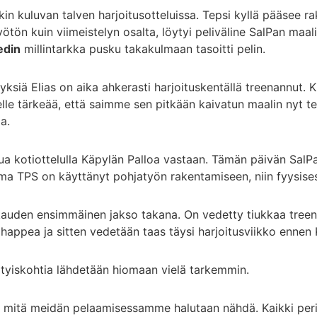
in kuluvan talven harjoitusotteluissa. Tepsi kyllä pääsee r
ötön kuin viimeistelyn osalta, löytyi peliväline SalPan maal
edin
millintarkka pusku takakulmaan tasoitti pelin.
yksiä Elias on aika ahkerasti harjoituskentällä treenannut. K
lle tärkeää, että saimme sen pitkään kaivatun maalin nyt 
a.
tua kotiottelulla Käpylän Palloa vastaan. Tämän päivän SalP
TPS on käyttänyt pohjatyön rakentamiseen, niin fyysisesti
auden ensimmäinen jakso takana. On vedetty tiukkaa treeniä
n happea ja sitten vedetään taas täysi harjoitusviikko ennen
ityiskohtia lähdetään hiomaan vielä tarkemmin.
ita, mitä meidän pelaamisessamme halutaan nähdä. Kaikki peri