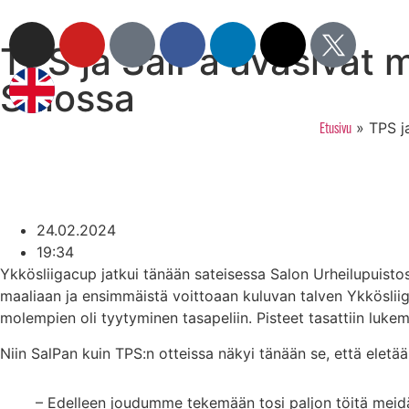
TPS ja SalPa avasivat ma
Salossa
»
TPS ja
Etusivu
24.02.2024
19:34
Ykkösliigacup jatkui tänään sateisessa Salon Urheilupuisto
maaliaan ja ensimmäistä voittoaan kuluvan talven Ykköslii
molempien oli tyytyminen tasapeliin. Pisteet tasattiin lukemi
Niin SalPan kuin TPS:n otteissa näkyi tänään se, että eletää
– Edelleen joudumme tekemään tosi paljon töitä mei