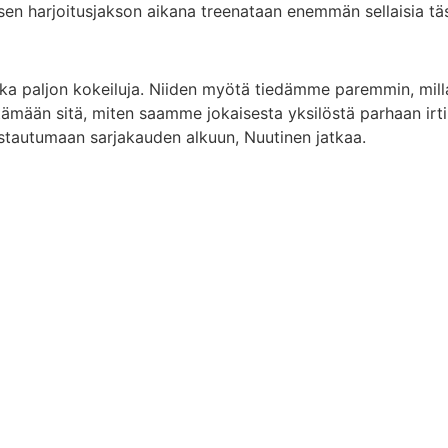
sen harjoitusjakson aikana treenataan enemmän sellaisia täs
ika paljon kokeiluja. Niiden myötä tiedämme paremmin, millai
östämään sitä, miten saamme jokaisesta yksilöstä parhaan irt
istautumaan sarjakauden alkuun, Nuutinen jatkaa.