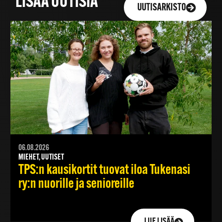
LISÄÄ UUTISIA
UUTISARKISTO
06.08.2026
MIEHET, UUTISET
TPS:n kausikortit tuovat iloa Tukenasi
ry:n nuorille ja senioreille
LUE LISÄÄ