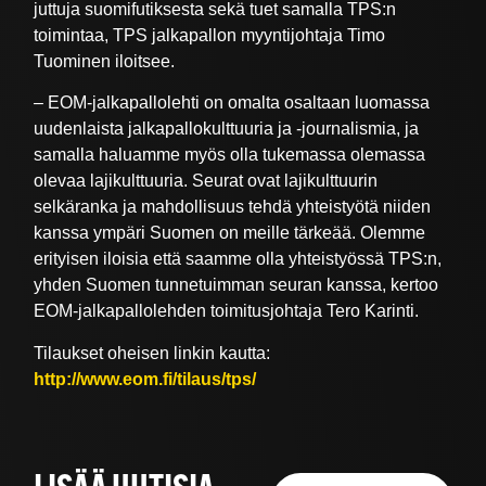
juttuja suomifutiksesta sekä tuet samalla TPS:n
toimintaa, TPS jalkapallon myyntijohtaja Timo
Tuominen iloitsee.
– EOM-jalkapallolehti on omalta osaltaan luomassa
uudenlaista jalkapallokulttuuria ja -journalismia, ja
samalla haluamme myös olla tukemassa olemassa
olevaa lajikulttuuria. Seurat ovat lajikulttuurin
selkäranka ja mahdollisuus tehdä yhteistyötä niiden
kanssa ympäri Suomen on meille tärkeää. Olemme
erityisen iloisia että saamme olla yhteistyössä TPS:n,
yhden Suomen tunnetuimman seuran kanssa, kertoo
EOM-jalkapallolehden toimitusjohtaja Tero Karinti.
Tilaukset oheisen linkin kautta:
http://www.eom.fi/tilaus/tps/