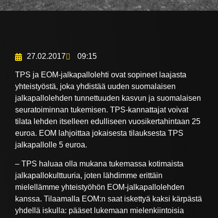
27.02.2017
09:15
TPS ja EOM-jalkapallolehti ovat sopineet laajasta
yhteistyöstä, joka yhdistää uuden suomalaisen
jalkapallolehden tunnettuuden kasvun ja suomalaisen
seuratoiminnan tukemisen. TPS-kannattajat voivat
tilata lehden itselleen edulliseen vuosikertahintaan 25
euroa. EOM lahjoittaa jokaisesta tilauksesta TPS
jalkapallolle 5 euroa.
– TPS haluaa olla mukana tukemassa kotimaista
jalkapallokulttuuria, joten lähdimme erittäin
mielellämme yhteistyöhön EOM-jalkapallolehden
kanssa. Tilaamalla EOM:n saat iskettyä kaksi kärpästä
yhdellä iskulla: pääset lukemaan mielenkiintoisia