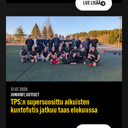
LUE LISÄÄ
31.07.2026
JUNIORIT, UUTISET
TPS:n supersuosittu aikuisten
kuntofutis jatkuu taas elokuussa