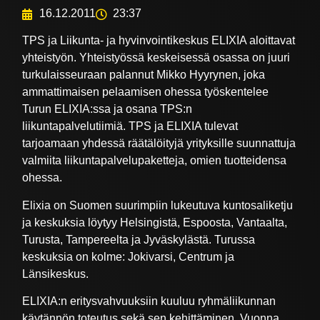
16.12.2011
23:37
TPS ja Liikunta- ja hyvinvointikeskus ELIXIA aloittavat
yhteistyön. Yhteistyössä keskeisessä osassa on juuri
turkulaisseuraan palannut Mikko Hyyrynen, joka
ammattimaisen pelaamisen ohessa työskentelee
Turun ELIXIA:ssa ja osana TPS:n
liikuntapalvelutiimiä. TPS ja ELIXIA tulevat
tarjoamaan yhdessä räätälöityjä yrityksille suunnattuja
valmiita liikuntapalvelupaketteja, omien tuotteidensa
ohessa.
Elixia on Suomen suurimpiin lukeutuva kuntosaliketju
ja keskuksia löytyy Helsingistä, Espoosta, Vantaalta,
Turusta, Tampereelta ja Jyväskylästä. Turussa
keskuksia on kolme: Jokivarsi, Centrum ja
Länsikeskus.
ELIXIA:n eritysvahvuuksiin kuuluu ryhmäliikunnan
käytännön toteutus sekä sen kehittäminen. Vuonna