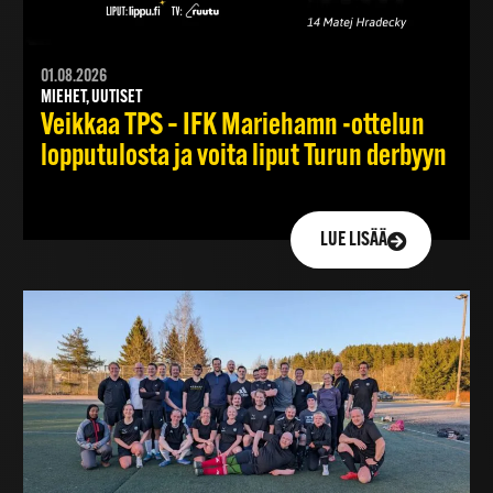
01.08.2026
MIEHET, UUTISET
Veikkaa TPS – IFK Mariehamn -ottelun
lopputulosta ja voita liput Turun derbyyn
LUE LISÄÄ