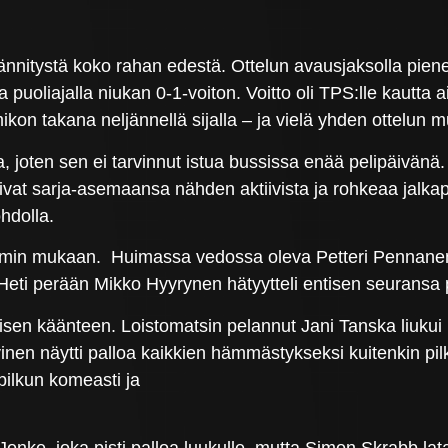
jännitystä koko rahan edestä. Ottelun avausjaksolla pien
puoliajalla niukan 0-1-voiton. Voitto oli TPS:lle kautta ai
mikon takana neljännellä sijalla – ja vielä yhden ottelu
joten sen ei tarvinnut istua bussissa enää pelipäivänä. S
asivat sarja-asemaansa nähden aktiivista ja rohkeaa jalka
hdolla.
remmin mukaan. Huimassa vedossa oleva Petteri Pennane
. Heti perään Mikko Hyyrynen hätyytteli entisen seuransa
tisen käänteen. Loistomatsin pelannut Jani Tanska liukui 
inen näytti palloa kaikkien hämmästykseksi kuitenkin pilk
 pilkun komeasti ja
nke, joka pisti palloa luukulle, mutta Simon Skrabb lata