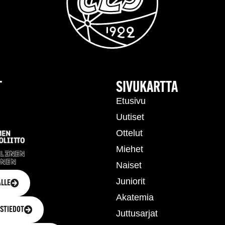
T
SIVUKARTTA
Etusivu
Uutiset
Ottelut
Miehet
Naiset
Juniorit
LLE
Akatemia
STIEDOT
Juttusarjat