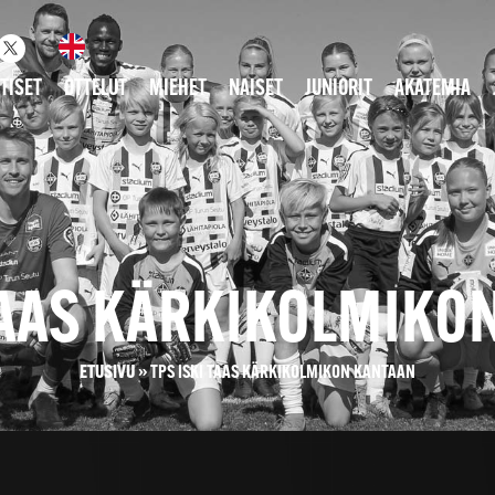
TISET
OTTELUT
MIEHET
NAISET
JUNIORIT
AKATEMIA
 TAAS KÄRKIKOLMIKO
ETUSIVU
»
TPS ISKI TAAS KÄRKIKOLMIKON KANTAAN