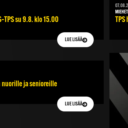
07.08.
MIEHET
–TPS su 9.8. klo 15.00
TPS 
LUE LISÄÄ
nuorille ja senioreille
LUE LISÄÄ