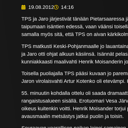
19.08.2012
14:16
TPS ja Jaro järjestivät tänään Pietarsaaressa 
taipumaan isäntien edessä, vaan väänsi toisella 
samalla myös sitä, että TPS on aivan kärkikol
TPS matkusti Keski-Pohjanmaalle jo lauantaina, 
ja Jaro otti ohjat alkuun käsiinsä. Isännät pel
kunniakkaasti maalivahti Henrik Moisanderin jo
Toisella puoliajalla TPS pääsi kuvaan jo pa
Jaron virolaisvahti Artur Kotenko oli etevämpi
55. minuutin kohdalla ottelu oli saada dramaat
rangaistusalueen sisällä. Erotuomari Vesa Järv
oikeus kuitenkin voitti. Henrik Moisander torjui
avausmaalin metsästys jatkui puolin ja toisin.
Seuraavan vaarallisen paikan leipoi samainen Jo