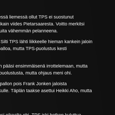
essä liemessä ollut TPS ei suostunut
kain viides Pietarsaaresta. Voitto merkitsi
n muita vähemmän pelanneena.
ilti TPS lähti liikkeelle hieman kankein jaloin
palloa, mutta TPS-puolustus kesti
n pääsi ensimmäisenä irrottelemaan, mutta
 puolustusta, mutta ohjaus meni ohi.
pallon pois Frank Jonken jaloista
ulle. Täplän taakse asettui Heikki Aho, mutta
si oikealta ohi. TPS iski hetken kuluttua