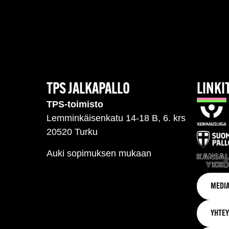
TPS JALKAPALLO
LINKI
TPS-toimisto
Lemminkäisenkatu 14-18 B, 6. krs
20520 Turku
Auki sopimuksen mukaan
MEDIA
YHTEY