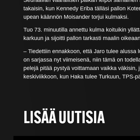
takaisin, kun Kennedy Eriba tälläsi pallon Kot
upean käännön Moisander torjui kulmaksi.
Tuo 73. minuutilla annettu kulma koituikin yllä
karkuun ja sijoitti pallon tarkasti maalin oikea
– Tiedettiin ennakkoon, että Jaro tulee alussa l
on sarjassa nyt viimeisenä, niin tämä on todell
pelejä pitää pystyä voittamaan vaikka väkisin, 
keskiviikkoon, kun Haka tulee Turkuun, TPS-p
LISÄÄ UUTISIA