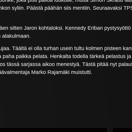
enkon syliin. Päästä päähän siis mentiin. Seuraavaksi T
ttäen sitten Jaron kohtaloksi. Kennedy Eriban pystysyöttö 
an alakulmaan.
ujaa. Täältä ei olla turhan usein tultu kolmen pisteen kan
a paha paikka pelata. Henkalta todella tärkeä pelastus ja
jos tässä sarjassa aikoo menestyä. Tästä pitää nyt palautu
äävalmentaja Marko Rajamäki muistutti.