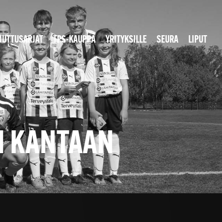
JUTTUSARJAT
TPS-KAUPPA
YRITYKSILLE
SEURA
LIPUT
N KANTAAN