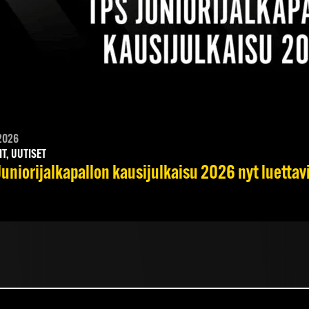
2026
IT, UUTISET
Juniorijalkapallon kausijulkaisu 2026 nyt luettav