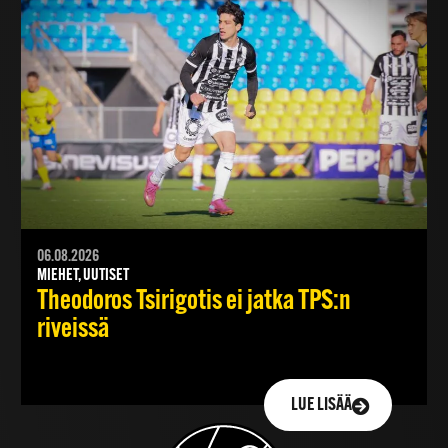
06.08.2026
MIEHET, UUTISET
Theodoros Tsirigotis ei jatka TPS:n
riveissä
LUE LISÄÄ