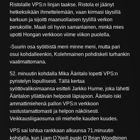
Ristolalle VPS:n linjan taakse. Ristola ei jäänyt
hetkeksikään ihmettelemään, vaan kirmasi täysillä
karkuun ja sijoitti maanuoliaisen tyylillä verkon
perukoille. Maali oli hyvin samanlainen, minkä mies
upotti Hongan verkkoon viime viikon puolella.
-Suurin osa syötöistä meni minne meni, mutta pari
osui kohdalleenkin, Kolehmainen pohdiskeli turhankin
vaatimattomana.
52. minuutin kohdalla Mika Ääritalo lopetti VPS:n
pyristelyn lopullisesti. Tällä kertaa
syöttövalikoimaansa esitteli Jarkko Hurme, joka lähetti
Ääritalon yllättävän helposti läpiajoon. Ääritalo iski
ammattimiehenä pallon VPS:n verkkoon
vastustamattomasti ja helpon näköisesti.
Veikkausliigaosuma oli miehelle kauden kuudes.
VPS sai lohtua rankkaan alkuunsa 71.minuutin
kohdalla, kun Liam O´Neill puski O´Brian Woodbinen