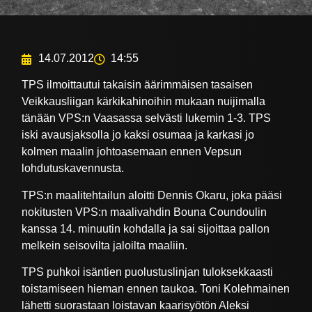
14.07.2012
14:55
TPS ilmoittautui takaisin äärimmäisen tasaisen
Veikkausliigan kärkikahinoihin mukaan nuijimalla
tänään VPS:n Vaasassa selvästi lukemin 1-3. TPS
iski avausjaksolla jo kaksi osumaa ja karkasi jo
kolmen maalin johtoasemaan ennen Vepsun
lohdutuskavennusta.
TPS:n maalitehtailun aloitti Dennis Okaru, joka pääsi
nokitusten VPS:n maalivahdin Bouna Coundoulin
kanssa 14. minuutin kohdalla ja sai sijoittaa pallon
melkein seisovilta jaloilta maaliin.
TPS puhkoi isäntien puolustuslinjan tuloksekkaasti
toistamiseen hieman ennen taukoa. Toni Kolehmainen
lähetti suorastaan loistavan kaarisyötön Aleksi