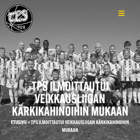
TPS ILMOITTAUTUI
VEIKKAUSLIIGAN
KÄRKIKAHINOIHIN MUKAAN
ETUSIVU
»
TPS ILMOITTAUTUI VEIKKAUSLIIGAN KÄRKIKAHINOIHIN
MUKAAN