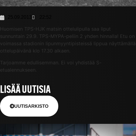
25.09.2013
22:52
Huomisen TPS-HJK matsin ottelulipulla saa liput
sunnuntain 29.9. TPS-MYPA-peliin 2 yhden hinnalla! Etu on
voimassa stadionin lipunmyyntipisteissä lippua näyttämällä
ottelupäivänä klo 17.30 alkaen.
Tarjoamme edullisemman. Ei voi yhdistää S-
etualennukseen.
LISÄÄ UUTISIA
UUTISARKISTO