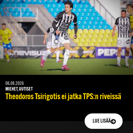
06.08.2026
MIEHET, UUTISET
Theodoros Tsirigotis ei jatka TPS:n riveissä
LUE LISÄÄ