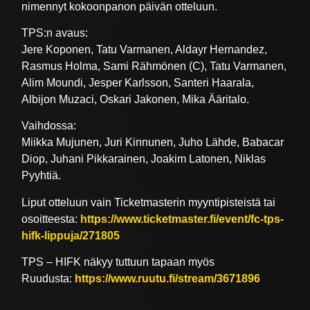
nimennyt kokoonpanon päivän otteluun.
TPS:n avaus:
Jere Koponen, Tatu Varmanen, Aldayr Hernandez,
Rasmus Holma, Sami Rähmönen (C), Tatu Varmanen,
Alim Moundi, Jesper Karlsson, Santeri Haarala,
Albijon Muzaci, Oskari Jakonen, Mika Ääritalo.
Vaihdossa:
Miikka Mujunen, Juri Kinnunen, Juho Lähde, Babacar
Diop, Juhani Pikkarainen, Joakim Latonen, Niklas
Pyyhtiä.
Liput otteluun vain Ticketmasterin myyntipisteistä tai
osoitteesta:
https://www.ticketmaster.fi/event/fc-tps-
hifk-lippuja/271805
TPS – HIFK näkyy tuttuun tapaan myös
Ruudusta:
https://www.ruutu.fi/stream/3671896