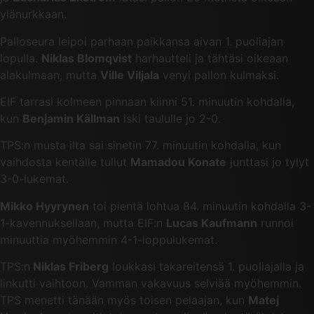
ylänurkkaan.
Palloseura leipoi parhaan paikkansa aivan 1. puoliajan
lopulla.
Niklas Blomqvist
harhautteli ja tähtäsi oikeaan
alakulmaan, mutta
Ville Viljala
venyi pallon kulmaksi.
EIF tarrasi kolmeen pinnaan kiinni 51. minuutin kohdalla,
kun
Benjamin Källman
iski taululle jo 2-0.
TPS:n musta ilta sai sinetin 77. minuutin kohdalla, kun
vaihdosta kentälle tullut
Mamadou Konate
junttasi jo tylyt
3-0-lukemat.
Mikko Hyyrynen
toi pientä lohtua 84. minuutin kohdalla 3-
1-kavennuksellaan, mutta EIF:n
Lucas Kaufmann
runnoi
minuuttia myöhemmin 4-1-loppulukemat.
TPS:n
Niklas Friberg
loukkasi takareitensä 1. puoliajalla ja
linkutti vaihtoon. Vamman vakavuus selviää myöhemmin.
TPS menetti tänään myös toisen pelaajan, kun
Matej