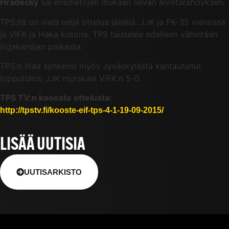
Hradecky
sai ensitietojen mukaan lievän aivotärähdyksen.
TPS:llä on vielä neljä ottelua jäljellä. JJK ja PK-35 vieraissa
ja VIFK ja Haka kotona. TPS taistelee edelleen vähintään
liigakarsijan paikasta.
TPS:n iltaa synkensi myös Jyväskylästä kantautunut
lopputulos; JJK murskasi VIFK:n 5-0.
TPS TV:n koooste ottelusta:
http://tpstv.fi/kooste-eif-tps-4-1-19-09-2015/
LISÄÄ UUTISIA
UUTISARKISTO