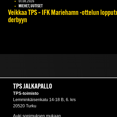
01.08.2026
MIEHET, UUTISET
Veikkaa TPS – IFK Mariehamn -ottelun lopputul
derbyyn
TPS JALKAPALLO
TPS-toimisto
Lemminkäisenkatu 14-18 B, 6. krs
20520 Turku
Auki sopimuksen mukaan