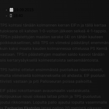
19.09.2015
18:40
TPS kohtasi tänään kolmannen kerran EIF:n ja tällä kertaa
tuloksena oli kahden 1-0-voiton jälkeen selkeä 4-1-tappio.
TPS:n päästettyjen maalien sarake (4) on tähän kauteen
poikkeuksellinen, sillä TPS on viimeksi päästänyt enemmän
kuin kaksi maalia kauden kolmannessa ottelussa PS Kemiä
vastaan. TPS:n päästettyjen maalien saldo kasvoi tänään
siis kertarysäyksellä kolmestatoista seitsemääntoista.
TPS hallitsi ottelun ensimmäistä puoliaikaa näennäisesti,
mutta viimeisellä kolmanneksella oli ahdasta. EIF puolusti
tiiviisti vastaan ja piti Palloseuran poissa paikoilta.
EIF pääsi rokottamaan avausmaalin vastaiskusta.
Kotijoukkue nousi oikeaa laitaa pitkin ja TPS-puolustus
joutui rikkomaan. Lopulta pallo ajautui lopulta vasemmalle
ja
Zacharias Ekström
latasi pallon 20 metristä oikeaan