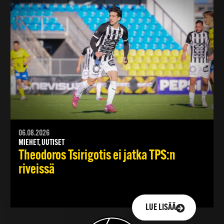
06.08.2026
MIEHET, UUTISET
Theodoros Tsirigotis ei jatka TPS:n
riveissä
LUE LISÄÄ