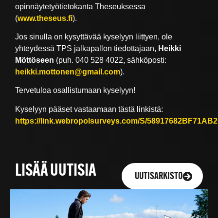
opinnäytetyötietokanta Theseuksessa
(
www.theseus.fi
).
Jos sinulla on kysyttävää kyselyyn liittyen, ole
yhteydessä TPS jalkapallon tiedottajaan,
Heikki
Möttöseen
(puh. 040 528 4022, sähköposti:
heikki.mottonen@gmail.com
).
Tervetuloa osallistumaan kyselyyn!
Kyselyyn pääset vastaamaan tästä linkistä:
https://link.webropolsurveys.com/S/58917682BF71AB
LISÄÄ UUTISIA
UUTISARKISTO