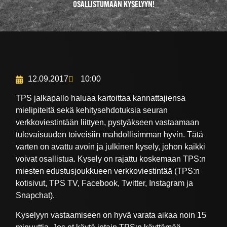
OSALLISTUMAAN KYSELYYN!
12.09.2017
10:00
TPS jalkapallo haluaa kartoittaa kannattajiensa
mielipiteitä sekä kehitysehdotuksia seuran
verkkoviestintään liittyen, pystyäkseen vastaamaan
tulevaisuuden toiveisiin mahdollisimman hyvin. Tätä
varten on avattu avoin ja julkinen kysely, johon kaikki
voivat osallistua. Kysely on rajattu koskemaan TPS:n
miesten edustusjoukkueen verkkoviestintää (TPS:n
kotisivut, TPS TV, Facebook, Twitter, Instagram ja
Snapchat).
Kyselyyn vastaamiseen on hyvä varata aikaa noin 15