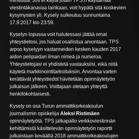
minuuttia. Jos et käytä jotain TPS:n käyttämää
viestintäkanavaa lainkaan, voit hypätä sitä koskevien
kysymysten yli. Kysely sulkeutuu sunnuntaina
17.9.2017 klo 23:59.
Kyselyn lopussa voit halutessasi jättää omat
yhteystietosi, jos haluat osallistua arvontaan. TPS
arpoo kyselyyn vastanneiden kesken kauden 2017
aidon pelipaidan ilman nimeä ja numeroa.
Yhteystietojasi ei yhdistetä vastauksiisi, eikä niitä
käytetä markkinointitarkoituksiin. Arvontaa varten
kerättävät yhteystiedot hävitetään opinnäytetyön
julkaisun jälkeen. Voittajaan otetaan yhteyttä
henkilökohtaisesti.
Kysely on osa Turun ammattikorkeakoulun
journalismin opiskelija
Aleksi Ristimäen
opinnäytetyötä. TPS jalkapallo verkkoviestinnän
kehittämistä käsittelevän opinnäytetyön raportti
julkaistaan keväällä 2018 ammattikorkeakoulujen