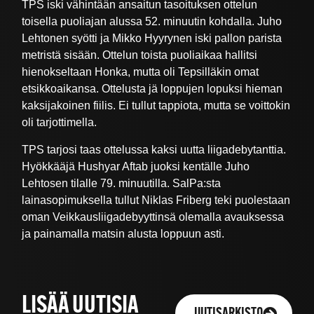
TPS iski vähintään ansaitun tasoituksen ottelun
toisella puoliajan alussa 52. minuutin kohdalla. Juho
Lehtonen syötti ja Mikko Hyyrynen iski pallon parista
metristä sisään. Ottelun toista puoliaikaa hallitsi
hienokseltaan Honka, mutta oli Tepsilläkin omat
etsikkoaikansa. Ottelusta jä loppujen lopuksi hieman
kaksijakoinen fiilis. Ei tullut tappiota, mutta se voittokin
oli tarjottimella.
TPS tarjosi taas ottelussa kaksi uutta liigadebytanttia.
Hyökkääjä Hushyar Aftab juoksi kentälle Juho
Lehtosen tilalle 79. minuutilla. SalPa:sta
lainasopimuksella tullut Niklas Friberg teki puolestaan
oman Veikkausliigadebyyttinsä olemalla avauksessa
ja painamalla matsin alusta loppuun asti.
LISÄÄ UUTISIA
UUTISARKISTO