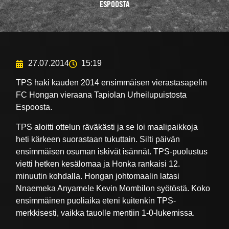
ESPOOSTA
27.07.2014
15:19
TPS haki kauden 2014 ensimmäisen vierastasapelin
FC Hongan vieraana Tapiolan Urheilupuistosta
Espoosta.
TPS aloitti ottelun räväkästi ja se loi maalipaikkoja
heti kärkeen suorastaan tukuttain. Silti päivän
ensimmäisen osuman iskivät isännät. TPS-puolustus
vietti hetken kesälomaa ja Honka rankaisi 12.
minuutin kohdalla. Hongan johtomaalin latasi
Nnaemeka Anyamele Kevin Mombilon syötöstä. Koko
ensimmäinen puoliaika eteni kuitenkin TPS-
merkkisesti, vaikka tauolle mentiin 1-0-lukemissa.