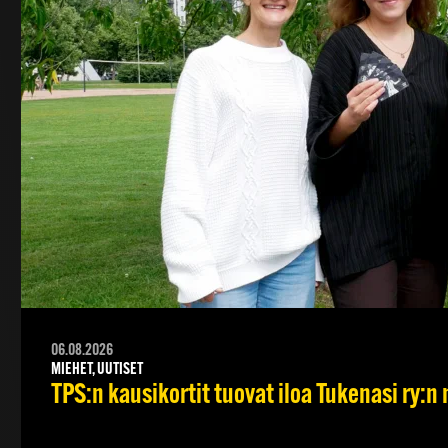
06.08.2026
MIEHET, UUTISET
TPS:n kausikortit tuovat iloa Tukenasi ry:n n