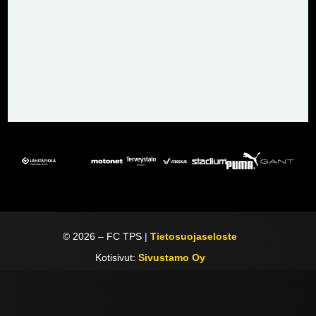
©
2026
– FC TPS |
Tietosuojaseloste
Kotisivut:
Sivustamo Oy