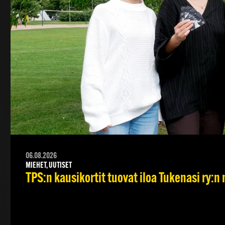
06.08.2026
MIEHET, UUTISET
TPS:n kausikortit tuovat iloa Tukenasi ry:n n