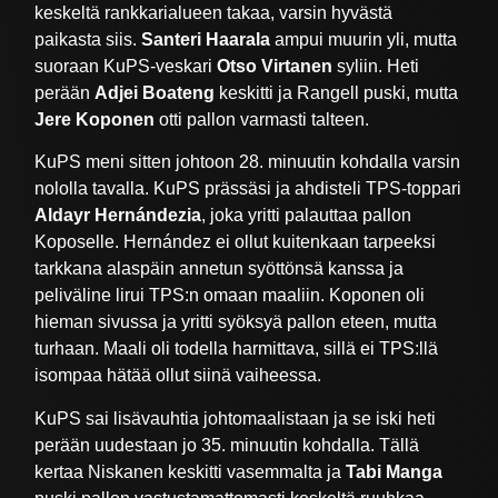
keskeltä rankkarialueen takaa, varsin hyvästä
paikasta siis.
Santeri Haarala
ampui muurin yli, mutta
suoraan KuPS-veskari
Otso Virtanen
syliin. Heti
perään
Adjei Boateng
keskitti ja Rangell puski, mutta
Jere Koponen
otti pallon varmasti talteen.
KuPS meni sitten johtoon 28. minuutin kohdalla varsin
nololla tavalla. KuPS prässäsi ja ahdisteli TPS-toppari
Aldayr Hernándezia
, joka yritti palauttaa pallon
Koposelle. Hernández ei ollut kuitenkaan tarpeeksi
tarkkana alaspäin annetun syöttönsä kanssa ja
peliväline lirui TPS:n omaan maaliin. Koponen oli
hieman sivussa ja yritti syöksyä pallon eteen, mutta
turhaan. Maali oli todella harmittava, sillä ei TPS:llä
isompaa hätää ollut siinä vaiheessa.
KuPS sai lisävauhtia johtomaalistaan ja se iski heti
perään uudestaan jo 35. minuutin kohdalla. Tällä
kertaa Niskanen keskitti vasemmalta ja
Tabi Manga