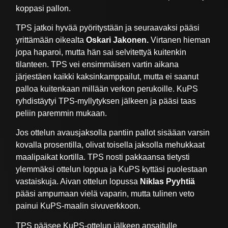
koppasi pallon.
TPS jatkoi hyvää pyöritystään ja seuraavaksi pääsi
yrittämään oikealta
Oskari Jakonen.
Virtanen hieman
jopa haparoi, mutta hän sai selvitettyä kuitenkin
tilanteen. TPS vei ensimmäisen vartin aikana
järjestäen kaikki kaksinkamppailut, mutta ei saanut
palloa kuitenkaan millään verkon perukoille. KuPS
ryhdistäytyi TPS-myllytyksen jälkeen ja pääsi taas
peliin paremmin mukaan.
Jos ottelun avausjaksolla pantiin pallot sisääan varsin
kovalla prosentilla, olivat toisella jaksolla mehukkaat
maalipaikat kortilla. TPS nosti pakkaansa tietysti
ylemmäksi ottelun loppua ja KuPS kyttäsi puolestaan
vastaiskuja. Aivan ottelun lopussa
Niklas Pyyhtiä
pääsi ampumaan vielä vaparin, mutta tulinen veto
painui KuPS-maalin sivuverkkoon.
TPS pääsee KuPS-ottelun jälkeen ansaitulle