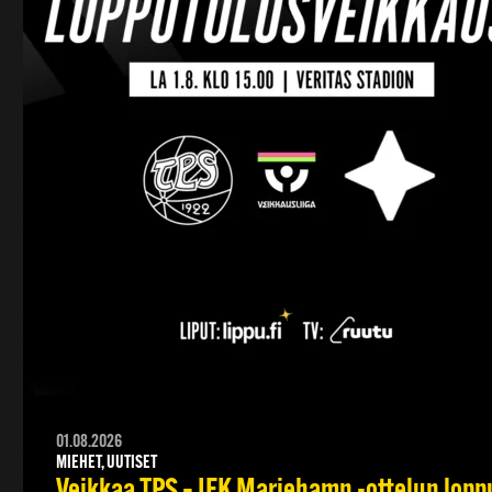
01.08.2026
MIEHET, UUTISET
Veikkaa TPS – IFK Mariehamn -ottelun lopput