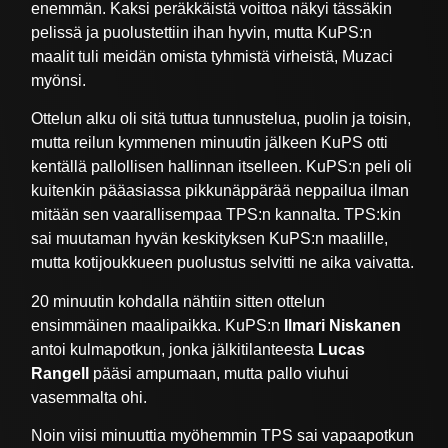
enemmän. Kaksi peräkkäistä voittoa näkyi tässäkin
pelissä ja puolustettiin ihan hyvin, mutta KuPS:n
maalit tuli meidän omista tyhmistä virheistä, Muzaci
myönsi.
Ottelun alku oli sitä tuttua tunnustelua, puolin ja toisin,
mutta reilun kymmenen minuutin jälkeen KuPS otti
kentällä pallollisen hallinnan itselleen. KuPS:n peli oli
kuitenkin pääasiassa pikkunäppärää neppailua ilman
mitään sen vaarallisempaa TPS:n kannalta. TPS:kin
sai muutaman hyvän keskityksen KuPS:n maalille,
mutta kotijoukkueen puolustus selvitti ne aika vaivatta.
20 minuutin kohdalla nähtiin sitten ottelun
ensimmäinen maalipaikka. KuPS:n
Ilmari Niskanen
antoi kulmapotkun, jonka jälkitilanteesta
Lucas
Rangell
pääsi ampumaan, mutta pallo viuhui
vasemmalta ohi.
Noin viisi minuuttia myöhemmin TPS sai vapaapotkun