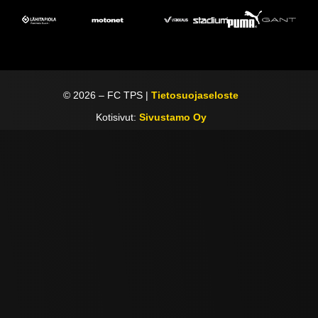
©
2026
– FC TPS |
Tietosuojaseloste
Kotisivut:
Sivustamo Oy