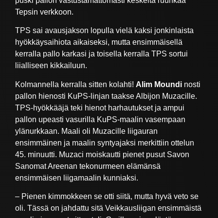
puski pallon vastustamattomasti keskeltä ruuhkaa
Tepsin verkkoon.
TPS sai avausjakson lopulla vielä kaksi jonkinlaista
hyökkäysaihiota aikaiseksi, mutta ensimmäisellä
kerralla pallo karkasi ja toisella kerralla TPS sortui
liialliseen kikkailuun.
Kolmannella kerralla sitten kolahti!
Alim Moundi
nosti
pallon hienosti KuPS-linjan taakse Albijon Muzacille.
TPS-hyökkääjä teki hienot harhautukset ja ampui
pallon upeasti vasurilla KuPS-maalin vasempaan
ylänurkkaan. Maali oli Muzacille liigauran
ensimmäinen ja maalin syntyajaksi merkittiin ottelun
45. minuutti. Muzaci moiskautti pienet pusut Savon
Sanomat Areenan tekonurmeen elämänsä
ensimmäisen liigamaalin kunniaksi.
– Pienen kimmokkeen se otti siitä, mutta hyvä veto se
oli. Tässä on jahdattu sitä Veikkausliigan ensimmäistä