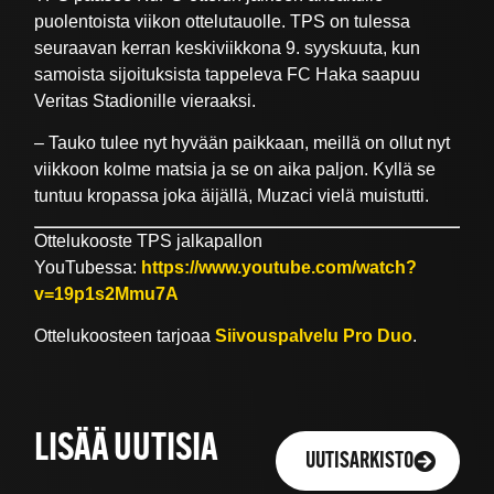
puolentoista viikon ottelutauolle. TPS on tulessa
seuraavan kerran keskiviikkona 9. syyskuuta, kun
samoista sijoituksista tappeleva FC Haka saapuu
Veritas Stadionille vieraaksi.
– Tauko tulee nyt hyvään paikkaan, meillä on ollut nyt
viikkoon kolme matsia ja se on aika paljon. Kyllä se
tuntuu kropassa joka äijällä, Muzaci vielä muistutti.
Ottelukooste TPS jalkapallon
YouTubessa:
https://www.youtube.com/watch?
v=19p1s2Mmu7A
Ottelukoosteen tarjoaa
Siivouspalvelu Pro Duo
.
LISÄÄ UUTISIA
UUTISARKISTO