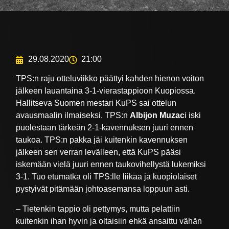
29.08.2020
21:00
TPS:n raju otteluviikko päättyi kahden hienon voiton
jälkeen lauantaina 3-1-vierastappioon Kuopiossa.
Hallitseva Suomen mestari KuPS sai ottelun
avausmaalin ilmaiseksi. TPS:n
Albijon Muzac
i iski
puolestaan tärkeän 2-1-kavennuksen juuri ennen
taukoa. TPS:n pakka jäi kuitenkin kavennuksen
jälkeen sen verran levälleen, että KuPS pääsi
iskemään vielä juuri ennen taukovihellystä lukemiksi
3-1. Tuo etumatka oli TPS:lle liikaa ja kuopiolaiset
pystyivät pitämään johtoasemansa loppuun asti.
– Tietenkin tappio oli pettymys, mutta pelattiin
kuitenkin ihan hyvin ja oltaisiin ehkä ansaittu vähän