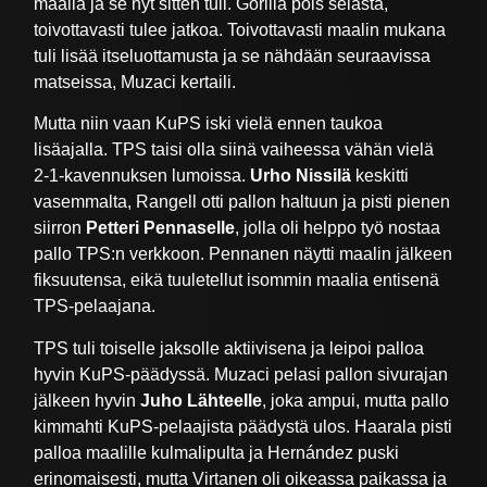
maalia ja se nyt sitten tuli. Gorilla pois selästä,
toivottavasti tulee jatkoa. Toivottavasti maalin mukana
tuli lisää itseluottamusta ja se nähdään seuraavissa
matseissa, Muzaci kertaili.
Mutta niin vaan KuPS iski vielä ennen taukoa
lisäajalla. TPS taisi olla siinä vaiheessa vähän vielä
2-1-kavennuksen lumoissa.
Urho Nissilä
keskitti
vasemmalta, Rangell otti pallon haltuun ja pisti pienen
siirron
Petteri Pennaselle
, jolla oli helppo työ nostaa
pallo TPS:n verkkoon. Pennanen näytti maalin jälkeen
fiksuutensa, eikä tuuletellut isommin maalia entisenä
TPS-pelaajana.
TPS tuli toiselle jaksolle aktiivisena ja leipoi palloa
hyvin KuPS-päädyssä. Muzaci pelasi pallon sivurajan
jälkeen hyvin
Juho Lähteelle
, joka ampui, mutta pallo
kimmahti KuPS-pelaajista päädystä ulos. Haarala pisti
palloa maalille kulmalipulta ja Hernández puski
erinomaisesti, mutta Virtanen oli oikeassa paikassa ja