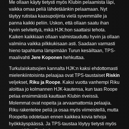
Me ollaan käyty tietysti myös Klubin pelaamista läpi,
vaikka omaa peliä lähdetäänkin pelaamaan. Nyt
täytyy rutistaa kaasupoljinta vielä syvemmälle ja
panna kaikki peliin. Uskon, että ollaan saatu ihan
hyvin selvitettyä, mikä HJK:hon saattaisi tehota.
Kaiken kaikkiaan ollaan valmistauduttu hyvin ja ollaan
valmiina vaikka pilkkukisaan asti. Saadaan varmasti
hieno tapahtuma lämpimään Turun kesäiltaan, TPS-
maalivahti
Jere Koponen
hehkuttaa.
Turkulaiskatsojien kannalta HJK:n kaksi ehdottomasti
mielenkiintoisinta pelaajaa ovat TPS-taustaiset
Riskin
veljekset,
Riku ja Roope
. Kaksi vuotta vanhempi Riku
aloittaa jo kolmannen HJK-kautensa, kun taas Roope
pelaa ensimmäistä kauttaan Klubin riveissä.
Molemmat ovat nopeita ja arvaamattomia pelaajia.
Riku rakentelee peliä ja osaa myös viimeistellä, mutta
Roopelta odotetaan ennen kaikkea kovia tehoja
hyökkäyspäässä. Ja TPS-taustaa löytyy tietysti myös