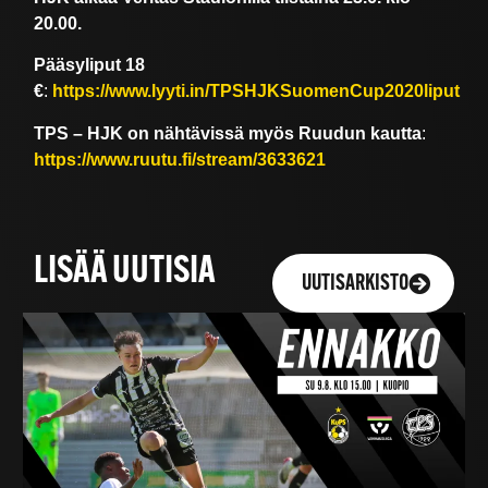
20.00.
Pääsyliput 18
€
:
https://www.lyyti.in/TPSHJKSuomenCup2020liput
TPS – HJK on nähtävissä myös Ruudun kautta
:
https://www.ruutu.fi/stream/3633621
LISÄÄ UUTISIA
UUTISARKISTO