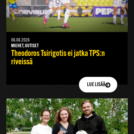
06.08.2026
MIEHET, UUTISET
Theodoros Tsirigotis ei jatka TPS:n
riveissä
LUE LISÄÄ