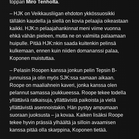
toppari
Miro Tenholta
.
– HJK on Veikkausliigan ehdoton ykkössuosikki
tälläkin kaudella ja siellä on kovia pelaajia oikeastaan
kaikki. HJK:n pelaajahankinnat meni viime vuonna
ehkä vähän pieleen, mutta ne on valmiita palaamaan
huipulle. Pitää HJK:nkin saada kuitenkin pelinsä
kulkemaan, ennen kuin niiden domananssi palaa,
Koponen muistuttaa.
– Pelasin Roopen kanssa jonkun pelin Tepsin B-
junnuissa ja olin myös SJK:ssa samaan aikaan.
Roope on maaliahnein kaveri, jonka kanssa olen
pelannut samassa joukkueessa. Roope tekee todella
yllättäviä ratkaisuja, yllättävistä paikoista ja vielä
yllättävistä asennoistakin. Hän pystyy ampumaan
suoraan juoksusta – ja kovaa. Kaiken lisäksi Roope
tekee hyvin prässiä ylhäältä ja silloin avaamisen
kanssa pitää olla skarppina, Koponen tietää.