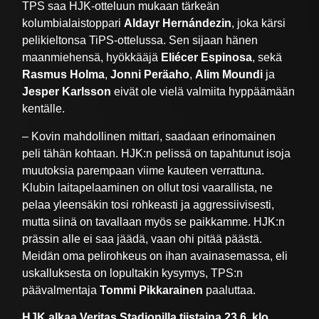
TPS saa HJK-otteluun mukaan tärkeän
kolumbialaistoppari
Aldayr Hernándezin
, joka kärsi
pelikieltonsa TiPS-ottelussa. Sen sijaan hänen
maanmiehensä, hyökkääjä
Eliécer Espinosa
, sekä
Rasmus Holma
,
Jonni Peräaho
,
Alim Moundi
ja
Jesper Karlsson
eivät ole vielä valmiita hyppäämään
kentälle.
– Kovin mahdollinen mittari, saadaan erinomainen
peli tähän kohtaan. HJK:n pelissä on tapahtunut isoja
muutoksia parempaan viime kauteen verrattuna.
Klubin laitapelaaminen on ollut tosi vaarallista, ne
pelaa yleensäkin tosi rohkeasti ja aggressiivisesti,
mutta siinä on tavallaan myös se paikkamme. HJK:n
prässin alle ei saa jäädä, vaan ohi pitää päästä.
Meidän oma pelirohkeus on ihan avainasemassa, eli
uskalluksesta on lopultakin kysymys, TPS:n
päävalmentaja
Tommi Pikkarainen
paaluttaa.
HJK alkaa Veritas Stadionilla tiistaina 23.6. klo