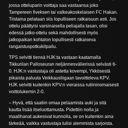
jossa otteluparin voittaja saa vastaansa joko
Tampereen Ilveksen tai valkeakoskelaisen FC Hakan.
Tiistaina pelataan siis lopulliseen ratkaisuun asti. Jos
ottelu päättyisi varsinaisella peliajalla tasan, olisi
edessä jatko-ottelu sekä mahdollisesti myös
jatkopaikan kohtalon lopullisesti ratkaiseva
rangaistuspotkukilpailu.
TPS selvitti tiensä HJK:ta vastaan kaatamalla
Tikkurilan Palloseuran neljännesvälierissä selvästi 6-
0. HJK:n vastustaja oli astetta kovempi, Ykkösestä
pikaista paluuta Veikkausliigaan tavoitteleva KPV.
HJK selvitti kuitenkin KPV:n vieraissa rutiininomaisesti
voittolukemin 2-0.
– Hyvä, että saatiin omaa pelaamista auki ja sitä
kautta lisää itseluottamusta. Pidettiin nolla ja
maalihanat aukesivat kunnolla, se on kuitenkin aina
tärkeää, vaikka vastustaja tulisi alemmista sarjoista.