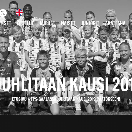
TISET
OTTELUT
MIEHET
NAISET
JUNIORIT
AKATEMIA
JUHLITAAN KAUSI 20
ETUSIVU
»
TPS-GAALASSA JUHLITAAN KAUSI 2010 PÄÄTÖKSEEN!