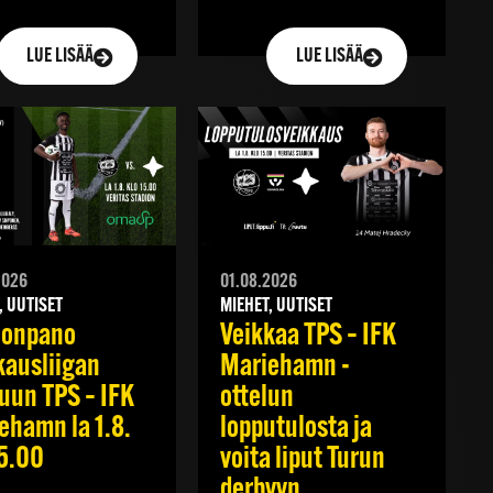
LUE LISÄÄ
LUE LISÄÄ
2026
01.08.2026
, UUTISET
MIEHET, UUTISET
oonpano
Veikkaa TPS – IFK
kausliigan
Mariehamn -
luun TPS – IFK
ottelun
ehamn la 1.8.
lopputulosta ja
15.00
voita liput Turun
derbyyn