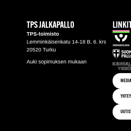
TPS JALKAPALLO
LINKI
TPS-toimisto
Lemminkäisenkatu 14-18 B, 6. krs
20520 Turku
Auki sopimuksen mukaan
MEDIA
YHTEY
UUTIS