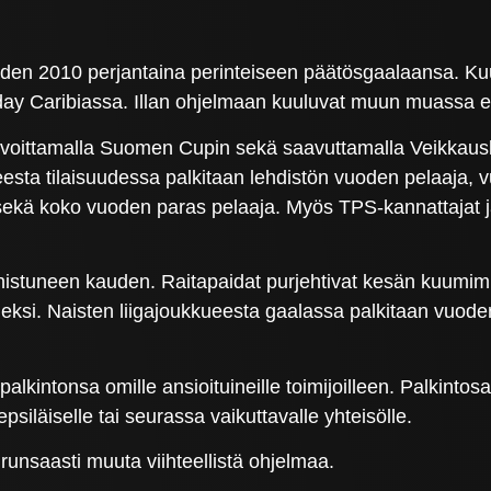
uden 2010 perjantaina perinteiseen päätösgaalaansa. K
ay Caribiassa. Illan ohjelmaan kuuluvat muun muassa eri
 voittamalla Suomen Cupin sekä saavuttamalla Veikkau
esta tilaisuudessa palkitaan lehdistön vuoden pelaaja, 
 sekä koko vuoden paras pelaaja. Myös TPS-kannattajat 
stuneen kauden. Raitapaidat purjehtivat kesän kuumimmi
neksi. Naisten liigajoukkueesta gaalassa palkitaan vuode
palkintonsa omille ansioituineille toimijoilleen. Palkint
epsiläiselle tai seurassa vaikuttavalle yhteisölle.
unsaasti muuta viihteellistä ohjelmaa.