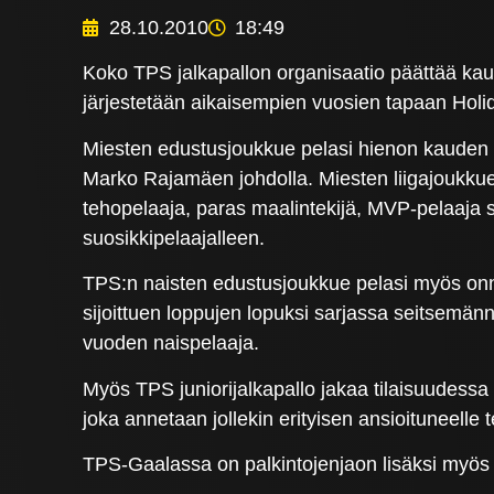
28.10.2010
18:49
Koko TPS jalkapallon organisaatio päättää ka
järjestetään aikaisempien vuosien tapaan Holid
Miesten edustusjoukkue pelasi hienon kauden
Marko Rajamäen johdolla. Miesten liigajoukkue
tehopelaaja, paras maalintekijä, MVP-pelaaja
suosikkipelaajalleen.
TPS:n naisten edustusjoukkue pelasi myös onni
sijoittuen loppujen lopuksi sarjassa seitsemän
vuoden naispelaaja.
Myös TPS juniorijalkapallo jakaa tilaisuudessa 
joka annetaan jollekin erityisen ansioituneelle t
TPS-Gaalassa on palkintojenjaon lisäksi myös r