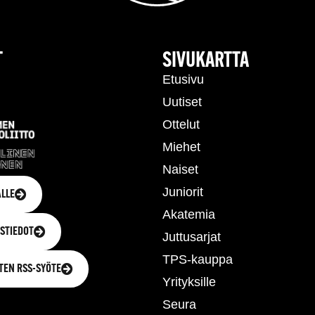
T
SIVUKARTTA
Etusivu
Uutiset
Ottelut
Miehet
Naiset
Juniorit
LLE
Akatemia
STIEDOT
Juttusarjat
TPS-kauppa
TEN RSS-SYÖTE
Yrityksille
Seura