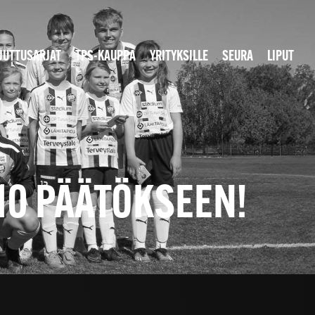
JUTTUSARJAT
TPS-KAUPPA
YRITYKSILLE
SEURA
LIPUT
10 PÄÄTÖKSEEN!