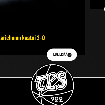
 Mariehamn kaatui 3–0
LUE LISÄÄ