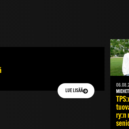
ä
06.08.
LUE LISÄÄ
MIEHET
TPS:
tuov
ry:n 
senio