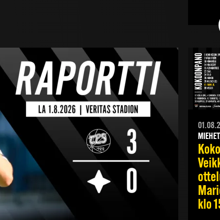
01.08.
MIEHET
Kok
Veik
otte
Mari
klo 