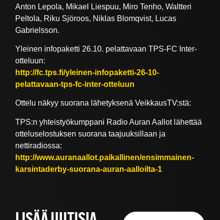
Anton Lepola, Mikael Liespuu, Miro Tenho, Waltteri
Peltola, Riku Sjöroos, Niklas Blomqvist, Lucas
Gabrielsson.
Yleinen infopaketti 26.10. pelattavaan TPS-FC Inter-
otteluun:
http://fc.tps.fi/yleinen-infopaketti-26-10-
pelattavaan-tps-fc-inter-otteluun
Ottelu näkyy suorana lähetyksenä VeikkausTV:stä:
TPS:n yhteistyökumppani Radio Auran Aallot lähettää
otteluselostuksen suorana taajuuksillaan ja
nettiradiossa:
http://www.auranaallot.paikallinen/ensimmainen-
karsintaderby-suorana-auran-aalloilta-1