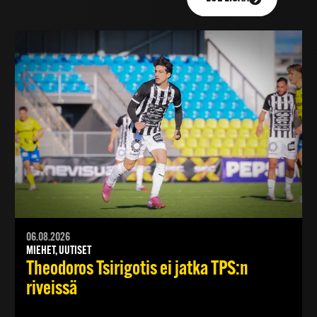
06.08.2026
MIEHET, UUTISET
Theodoros Tsirigotis ei jatka TPS:n
riveissä