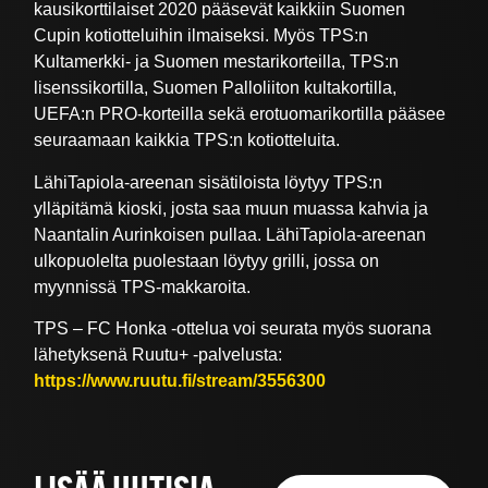
kausikorttilaiset 2020 pääsevät kaikkiin Suomen
Cupin kotiotteluihin ilmaiseksi. Myös TPS:n
Kultamerkki- ja Suomen mestarikorteilla, TPS:n
lisenssikortilla, Suomen Palloliiton kultakortilla,
UEFA:n PRO-korteilla sekä erotuomarikortilla pääsee
seuraamaan kaikkia TPS:n kotiotteluita.
LähiTapiola-areenan sisätiloista löytyy TPS:n
ylläpitämä kioski, josta saa muun muassa kahvia ja
Naantalin Aurinkoisen pullaa. LähiTapiola-areenan
ulkopuolelta puolestaan löytyy grilli, jossa on
myynnissä TPS-makkaroita.
TPS – FC Honka -ottelua voi seurata myös suorana
lähetyksenä Ruutu+ -palvelusta:
https://www.ruutu.fi/stream/3556300