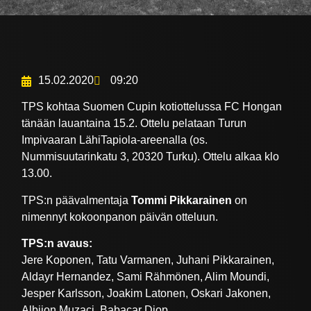
15.02.2020
09:20
TPS kohtaa Suomen Cupin kotiottelussa FC Hongan
tänään lauantaina 15.2. Ottelu pelataan Turun
Impivaaran LähiTapiola-areenalla (os.
Nummisuutarinkatu 3, 20320 Turku). Ottelu alkaa klo
13.00.
TPS:n päävalmentaja
Tommi Pikkarainen
on
nimennyt kokoonpanon päivän otteluun.
TPS:n avaus:
Jere Koponen, Tatu Varmanen, Juhani Pikkarainen,
Aldayr Hernandez, Sami Rähmönen, Alim Moundi,
Jesper Karlsson, Joakim Latonen, Oskari Jakonen,
Albijon Muzaci, Babacar Diop.