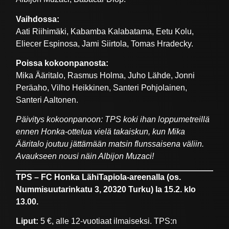
Vaihdossa:
Aati Riihimäki, Kabamba Kalabatama, Eetu Kolu,
Eliecer Espinosa, Jami Siirtola, Tomas Hradecky.
Poissa kokoonpanosta:
Mika Ääritalo, Rasmus Holma, Juho Lähde, Jonni
Peräaho, Vilho Heikkinen, Santeri Pohjolainen,
Santeri Aaltonen.
Päivitys kokoonpanoon: TPS koki ihan loppumetreillä
ennen Honka-ottelua vielä takaiskun, kun Mika
Ääritalo joutuu jättämään matsin flunssaisena väliin.
Avaukseen nousi näin Albijon Muzaci!
TPS – FC Honka LähiTapiola-areenalla (os.
Nummisuutarinkatu 3, 20320 Turku) la 15.2. klo
13.00.
Liput:
5 €, alle 12-vuotiaat ilmaiseksi. TPS:n