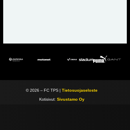
©
2026
– FC TPS |
Tietosuojaseloste
Kotisivut:
Sivustamo Oy