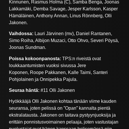
Kinnunen, Rasmus Holma (C), Samba Benga, Joonas
Lakkamäki, Demba Savage, Jesper Karlsson, Kasper
Hämäläinen, Anthony Annan, Linus Rönnberg, Olli
Jakonen.
Vaihdossa:
Lauri Järvinen (mv), Daniel Rantanen,
Simo Roiha, Albijon Muzaci, Otto Ohvo, Severi Pöysä,
Joonas Sundman.
Poissa kokoonpanosta:
TPS:n riveistä ovat
loukkaantumisten vuoksi sivussa Jere
Koponen, Roope Pakkanen, Kalle Taimi, Santeri
Pohjolainen ja Onnipekka Pajula.
Seuraa häntä:
#11 Olli Jakonen
Hyökkääjä Olli Jakonen kohtaa tänään viime kauden
seuransa, joten pelissä on ”Opan” kannalta pientä
ekstralatausta. Jakonen on taitava pystyynjuoksija ja
erittäin ponnistusvoimainen pelaaja, joten vastustajan
puolustajat ovat hänen kanssaan helisemässä niin