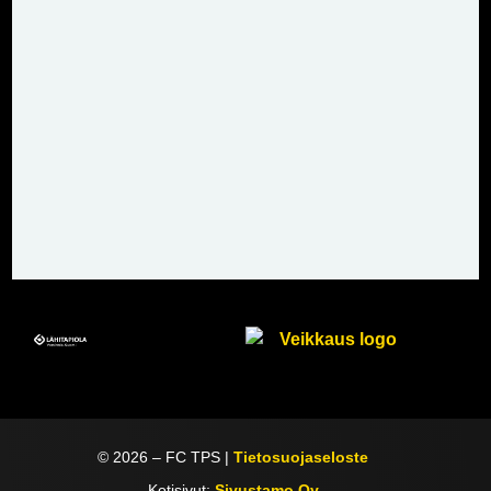
©
2026
– FC TPS |
Tietosuojaseloste
Kotisivut:
Sivustamo Oy