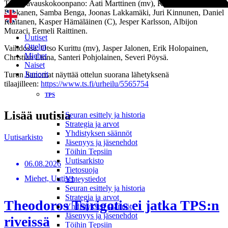
TPS:n avauskokoonpano: Aati Marttinen (mv), Kalle Taimi, Roope
Pakkanen, Samba Benga, Joonas Lakkamäki, Juri Kinnunen, Daniel
Rantanen, Kasper Hämäläinen (C), Jesper Karlsson, Albijon
Muzaci, Eemeli Raittinen.
Uutiset
Ottelut
Vaihdossa: Otso Kurittu (mv), Jasper Jalonen, Erik Holopainen,
Miehet
Christian Linna, Santeri Pohjolainen, Severi Pöysä.
Naiset
Juniorit
Turun Sanomat näyttää ottelun suorana lähetyksenä
tilaajilleen:
https://www.ts.fi/urheilu/5565754
TPS
Lisää uutisia
Seuran esittely ja historia
Strategia ja arvot
Yhdistyksen säännöt
Uutisarkisto
Jäsenyys ja jäsenehdot
Töihin Tepsiin
Uutisarkisto
06.08.2026
Tietosuoja
Miehet, Uutiset
Yhteystiedot
Seuran esittely ja historia
Strategia ja arvot
Theodoros Tsirigotis ei jatka TPS:n
Yhdistyksen säännöt
Jäsenyys ja jäsenehdot
riveissä
Töihin Tepsiin