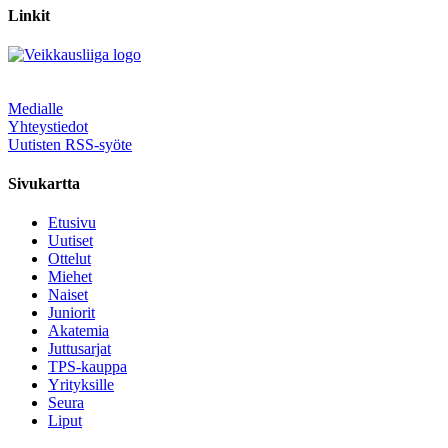
Linkit
Medialle
Yhteystiedot
Uutisten RSS-syöte
Sivukartta
Etusivu
Uutiset
Ottelut
Miehet
Naiset
Juniorit
Akatemia
Juttusarjat
TPS-kauppa
Yrityksille
Seura
Liput