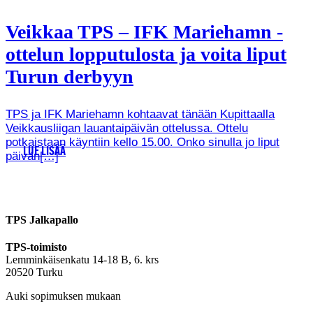
Veikkaa TPS – IFK Mariehamn -
ottelun lopputulosta ja voita liput
Turun derbyyn
TPS ja IFK Mariehamn kohtaavat tänään Kupittaalla
Veikkausliigan lauantaipäivän ottelussa. Ottelu
potkaistaan käyntiin kello 15.00. Onko sinulla jo liput
LUE LISÄÄ
päivän[…]
TPS Jalkapallo
TPS-toimisto
Lemminkäisenkatu 14-18 B, 6. krs
20520 Turku
Auki sopimuksen mukaan