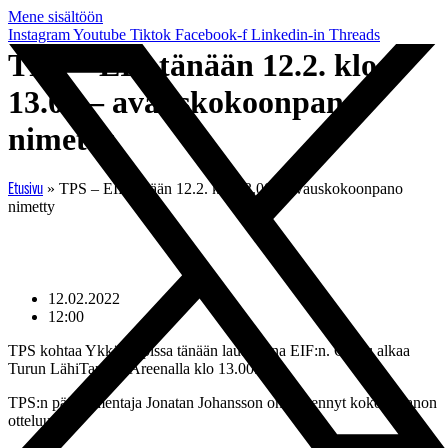
Mene sisältöön
Instagram
Youtube
Tiktok
Facebook-f
Linkedin-in
Threads
TPS – EIF tänään 12.2. klo
13.00 – avauskokoonpano
nimetty
»
TPS – EIF tänään 12.2. klo 13.00 – avauskokoonpano
Etusivu
nimetty
12.02.2022
12:00
TPS kohtaa Ykköscupissa tänään lauantaina EIF:n. Ottelu alkaa
Turun LähiTapiola Areenalla klo 13.00.
TPS:n päävalmentaja Jonatan Johansson on nimennyt kokoonpanon
otteluun.