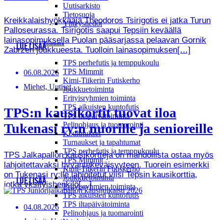
Uutisarkisto
Tietosuoja
Kreikkalaishyökkääjä Theodoros Tsirigotis ei jatka Turun
Yhteystiedot
Palloseurassa. Tsirigotis saapui Tepsiin keväällä
lainasopimuksella Puolan pääsarjassa pelaavan Gornik
Toiminta
LUE LISÄÄ
Zabrzen joukkueesta. Tuolloin lainasopimuksen[…]
TPS perhefutis ja temppukoulu
TPS Mimmit
06.08.2026
Kimi-Tiikerin Futiskerho
Miehet, Uutiset
Joukkuetoiminta
Erityisryhmien toiminta
TPS aikuisten kuntofutis
TPS:n kausikortit tuovat iloa
TPS iltapäivätoiminta
Pelinohjaus ja tuomarointi
Tukenasi ry:n nuorille ja senioreille
Koulutukset
Turnaukset ja tapahtumat
TPS perhefutis ja temppukoulu
TPS Jalkapallon kausikortteja on mahdollista ostaa myös
TPS Mimmit
lahjoitettavaksi hyväntekeväisyyteen. Tuorein esimerkki
Kimi-Tiikerin Futiskerho
on Tukenasi ry:lle lahjoitetut viisi Tepsin kausikorttia,
Joukkuetoiminta
LUE LISÄÄ
jotka yksityishenkilö[…]
Erityisryhmien toiminta
TPS aikuisten kuntofutis
TPS iltapäivätoiminta
04.08.2026
Pelinohjaus ja tuomarointi