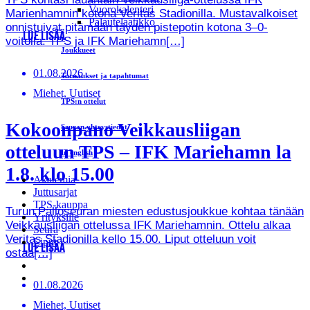
Vuorokalenteri
Marienhamnin kotona Veritas Stadionilla. Mustavalkoiset
Palautelaatikko
onnistuivat pitämään täyden pistepotin kotona 3–0-
LUE LISÄÄ
voitolla. TPS ja IFK Mariehamn[…]
Joukkueet
01.08.2026
Turnaukset ja tapahtumat
Miehet, Uutiset
TPS:n ottelut
Kokoonpano Veikkausliigan
Seuran yhteystiedot
otteluun TPS – IFK Mariehamn la
In english
1.8. klo 15.00
Akatemia
Juttusarjat
TPS-kauppa
Turun Palloseuran miesten edustusjoukkue kohtaa tänään
Yrityksille
Veikkausliigan ottelussa IFK Mariehamnin. Ottelu alkaa
Seura
Veritas Stadionilla kello 15.00. Liput otteluun voit
Liput
LUE LISÄÄ
ostaa[…]
01.08.2026
Miehet, Uutiset