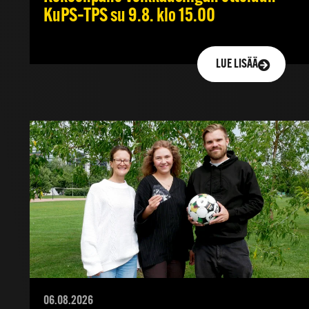
KuPS–TPS su 9.8. klo 15.00
LUE LISÄÄ
06.08.2026