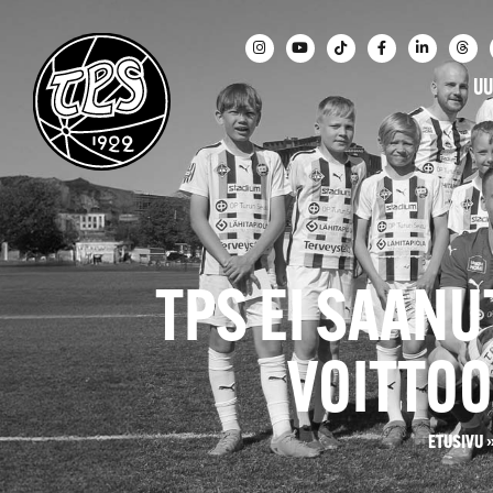
UU
TPS EI SAAN
VOITTOO
ETUSIVU