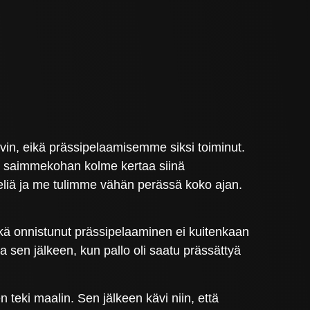
vin, eikä prässipelaamisemme siksi toiminut.
aa, saimmekohan kolme kertaa siinä
peliä ja me tulimme vähän perässä koko ajan.
kkä onnistunut prässipelaaminen ei kuitenkaan
a sen jälkeen, kun pallo oli saatu prässättyä
teki maalin. Sen jälkeen kävi niin, että