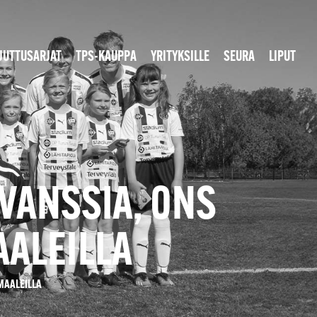
JUTTUSARJAT
TPS-KAUPPA
YRITYKSILLE
SEURA
LIPUT
VANSSIA, ONS
AALEILLA
MAALEILLA