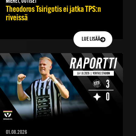
MIEHET, UUTISET
Theodoros Tsirigotis ei jatka TPS:n
riveissä
LUE LISÄÄ
01.08.2026