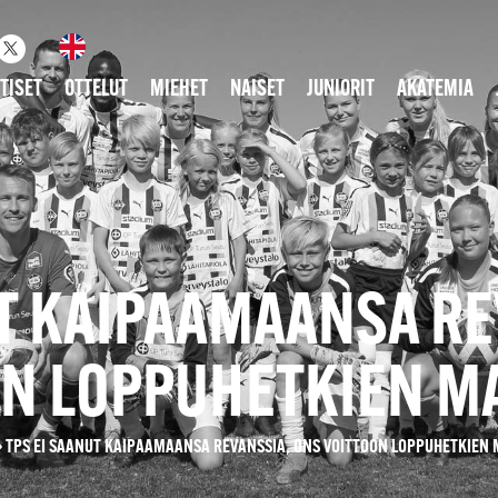
TISET
OTTELUT
MIEHET
NAISET
JUNIORIT
AKATEMIA
UT KAIPAAMAANSA RE
N LOPPUHETKIEN M
»
TPS EI SAANUT KAIPAAMAANSA REVANSSIA, ONS VOITTOON LOPPUHETKIEN 