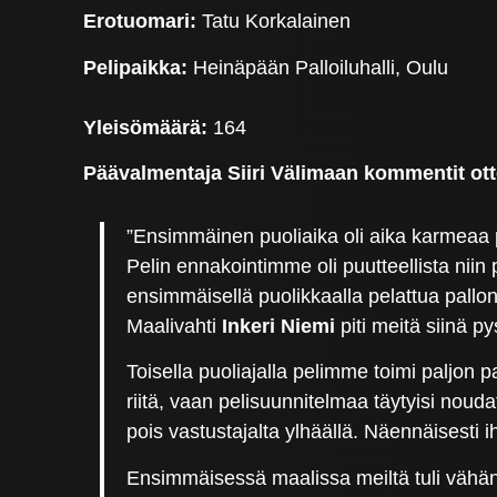
Erotuomari:
Tatu Korkalainen
Pelipaikka:
Heinäpään Palloiluhalli, Oulu
Yleisömäärä:
164
Päävalmentaja Siiri Välimaan kommentit ott
”Ensimmäinen puoliaika oli aika karmeaa 
Pelin ennakointimme oli puutteellista nii
ensimmäisellä puolikkaalla pelattua pallo
Maalivahti
Inkeri Niemi
piti meitä siinä p
Toisella puoliajalla pelimme toimi paljo
riitä, vaan pelisuunnitelmaa täytyisi noud
pois vastustajalta ylhäällä. Näennäisesti i
Ensimmäisessä maalissa meiltä tuli vähän 