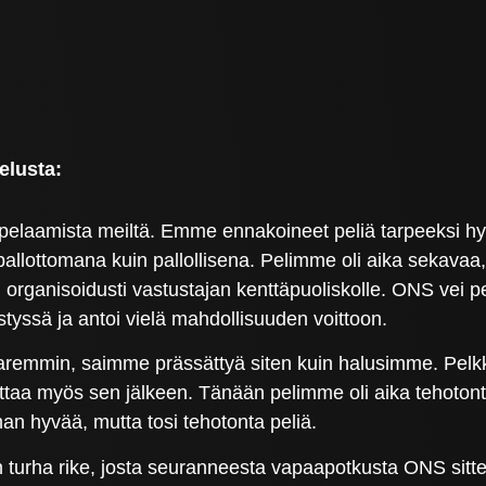
elusta:
pelaamista meiltä. Emme ennakoineet peliä tarpeeksi hy
n pallottomana kuin pallollisena. Pelimme oli aika sekav
n organisoidusti vastustajan kenttäpuoliskolle. ONS vei 
ystyssä ja antoi vielä mahdollisuuden voittoon.
n paremmin, saimme prässättyä siten kuin halusimme. Pel
attaa myös sen jälkeen. Tänään pelimme oli aika tehotont
han hyvää, mutta tosi tehotonta peliä.
turha rike, josta seuranneesta vapaapotkusta ONS sitten 