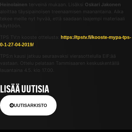
Heinolainen
terveinä mukaan. Lisäksi
Oskari Jakonen
aloittaa täysipainoisen treenaamisen maanantaina. Aika
tekee meille nyt hyvää, että saadaan laajempi materiaali
käyttöön.
TPS TV:n kooste ottelusta:
https://tpstv.fi/kooste-mypa-tps-
0-1-27-04-2019/
TPS:n kausi jatkuu seuraavaksi vierasottelulla EIF:ää
vastaan. Ottelu pelataan Tammisaaren keskuskentällä
lauantaina 4.5. klo 17.00.
LISÄÄ UUTISIA
UUTISARKISTO