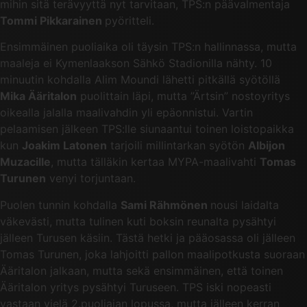
mihin sitä terävyyttä nyt tarvitaan, TPS:n päävalmentaja
Tommi Pikkarainen
pyöritteli.
Ensimmäinen puoliaika oli täysin TPS:n hallinnassa, mutta
maaleja ei Kymenlaakson Sähkö Stadionilla nähty. 10
minuutin kohdalla Alim Moundi lähetti pitkällä syötöllä
Mika Ääritalon
puolittain läpi, mutta ”Ärtsin” nostoyritys
oikealla jalalla maalivahdin yli epäonnistui. Vartin
pelaamisen jälkeen TPS:lle siunaantui toinen loistopaikka
kun
Joakim Latonen
tarjoili millintarkan syötön
Albijon
Muzacille
, mutta tälläkin kertaa MYPA-maalivahti
Tomas
Turunen
venyi torjuntaan.
Puolen tunnin kohdalla
Sami Rähmönen
nousi laidalta
väkevästi, mutta tulinen kuti boksin reunalta pysähtyi
jälleen Turusen käsiin. Tästä hetki ja pääosassa oli jälleen
Tomas Turunen, joka lahjoitti pallon maalipotkusta suoraan
Ääritalon jalkaan, mutta sekä ensimmäinen, että toinen
Ääritalon yritys pysähtyi Turuseen. TPS iski nopeasti
vastaan vielä 2.puoliajan lopussa, mutta jälleen kerran