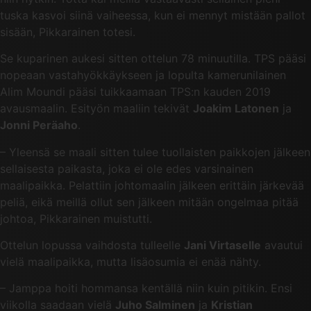
tuska kasvoi siinä vaiheessa, kun ei mennyt mistään pallot
sisään, Pikkarainen totesi.
Se kuparinen aukesi sitten ottelun 78 minuutilla. TPS pääsi
nopeaan vastahyökkäykseen ja lopulta kamerunilainen
Alim Moundi pääsi tuikkaamaan TPS:n kauden 2019
avausmaalin. Esityön maaliin tekivät
Joakim Latonen
ja
Jonni Peräaho
.
– Yleensä se maali sitten tulee tuollaisten paikkojen jälkeen
sellaisesta paikasta, joka ei ole edes varsinainen
maalipaikka. Pelattiin johtomaalin jälkeen erittäin järkevää
peliä, eikä meillä ollut sen jälkeen mitään ongelmaa pitää
johtoa, Pikkarainen muistutti.
Ottelun lopussa vaihdosta tulleelle
Jani Virtaselle
avautui
vielä maalipaikka, mutta lisäosumia ei enää nähty.
– Jamppa hoiti hommansa kentällä niin kuin pitikin. Ensi
viikolla saadaan vielä
Juho Salminen
ja
Kristian