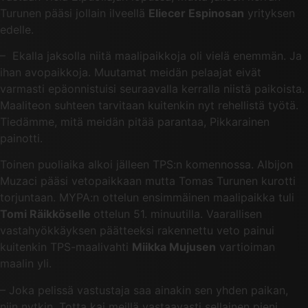
Turunen pääsi jollain ilveellä
Eliecer Espinosan
yrityksen
edelle.
– Ekalla jaksolla niitä maalipaikkoja oli vielä enemmän. Ja
ihan avopaikkoja. Muutamat meidän pelaajat eivät
varmasti epäonnistuisi seuraavalla kerralla niistä paikoista.
Maaliteon suhteen tarvitaan kuitenkin nyt rehellistä työtä.
Tiedämme, mitä meidän pitää parantaa, Pikkarainen
painotti.
Toinen puoliaika alkoi jälleen TPS:n komennossa. Albijon
Muzaci pääsi vetopaikkaan mutta Tomas Turunen kurotti
torjuntaan. MYPA:n ottelun ensimmäinen maalipaikka tuli
Tomi Räikköselle
ottelun 51. minuutilla. Vaarallisen
vastahyökkäyksen päätteeksi rakennettu veto painui
kuitenkin TPS-maalivahti
Miikka Mujusen
vartioiman
maalin yli.
– Joka pelissä vastustaja saa ainakin sen yhden paikan,
niin nytkin. Totta kai meillä vastaavasti sellainen pieni