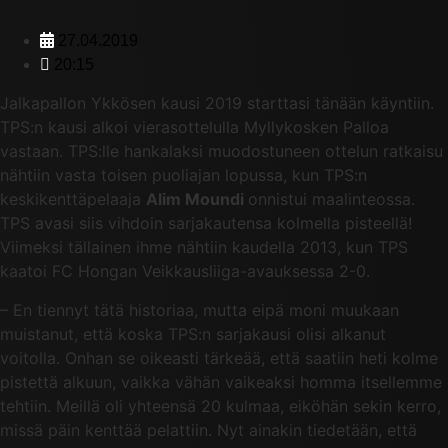
27.04.2019
20:15
Jalkapallon Ykkösen kausi 2019 starttasi tänään käyntiin.
TPS:n kausi alkoi vierasottelulla Myllykosken Palloa
vastaan. TPS:lle hankalaksi muodostuneen ottelun ratkaisu
nähtiin vasta toisen puoliajan lopussa, kun TPS:n
keskikenttäpelaaja
Alim Moundi
onnistui maalinteossa.
TPS avasi siis vihdoin sarjakautensa kolmella pisteellä!
Viimeksi tällainen ihme nähtiin kaudella 2013, kun TPS
kaatoi FC Hongan Veikkausliiga-avauksessa 2-0.
– En tiennyt tätä historiaa, mutta eipä moni muukaan
muistanut, että koska TPS:n sarjakausi olisi alkanut
voitolla. Onhan se oikeasti tärkeää, että saatiin heti kolme
pistettä alkuun, vaikka vähän vaikeaksi homma itsellemme
tehtiin. Meillä oli yhteensä 20 kulmaa, eiköhän sekin kerro,
missä päin kenttää pelattiin. Nyt ainakin tiedetään, että