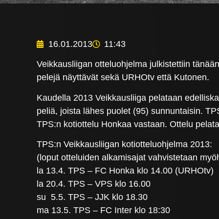
16.01.2013
11:43
Veikkausliigan otteluohjelma julkistettiin tänää
pelejä näyttävät sekä URHOtv että Kutonen.
Kaudella 2013 Veikkausliiga pelataan edellisk
peliä, joista lähes puolet (95) sunnuntaisin. T
TPS:n kotiottelu Honkaa vastaan. Ottelu pelata
TPS:n Veikkausliigan kotiotteluohjelma 2013:
(loput otteluiden alkamisajat vahvistetaan my
la 13.4. TPS – FC Honka klo 14.00 (URHOtv)
la 20.4. TPS – VPS klo 16.00
su 5.5. TPS – JJK klo 18.30
ma 13.5. TPS – FC Inter klo 18:30