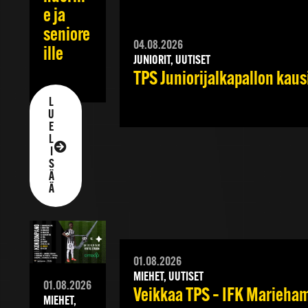
e ja
seniore
04.08.2026
ille
JUNIORIT, UUTISET
TPS Juniorijalkapallon kaus
L
U
E
L
I
S
Ä
Ä
01.08.2026
MIEHET, UUTISET
01.08.2026
Veikkaa TPS – IFK Mariehamn
MIEHET,