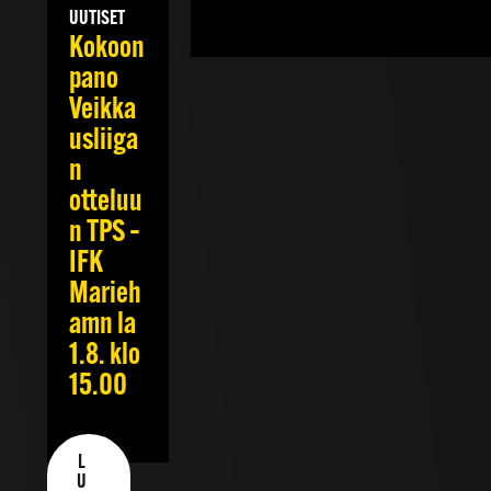
UUTISET
Kokoon
pano
Veikka
usliiga
n
otteluu
n TPS –
IFK
Marieh
amn la
1.8. klo
15.00
L
U