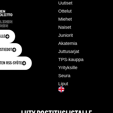
Uutiset
Ottelut
Miehet
Naiset
Juniorit
LLE
Akatemia
STIEDOT
Juttusarjat
TPS-kauppa
TEN RSS-SYÖTE
Yrityksille
Seura
Liput