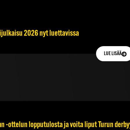
ijulkaisu 2026 nyt luettavissa
LUE LISÄÄ
 -ottelun lopputulosta ja voita liput Turun derb