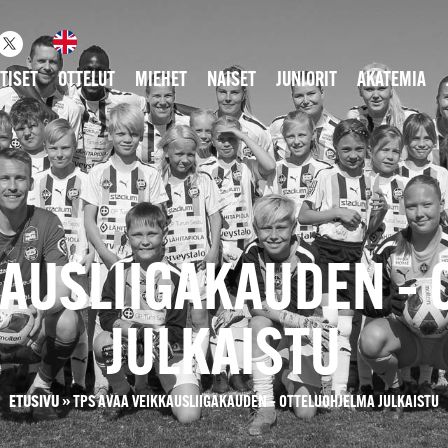
TISET
OTTELUT
MIEHET
NAISET
JUNIORIT
AKATEMIA
KAUSLIIGAKAUDEN –
JULKAISTU
ETUSIVU
»
TPS AVAA VEIKKAUSLIIGAKAUDEN – OTTELUOHJELMA JULKAISTU