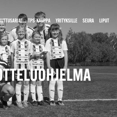
JUTTUSARJAT
TPS-KAUPPA
YRITYKSILLE
SEURA
LIPUT
 OTTELUOHJELMA