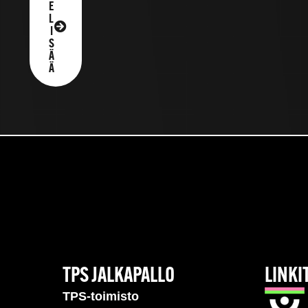
E
L
I
S
Ä
Ä
TPS JALKAPALLO
LINKI
TPS-toimisto