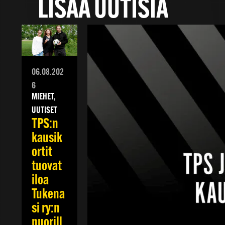
LISÄÄ UUTISIA
06.08.202
6
MIEHET,
UUTISET
TPS:n
kausik
ortit
tuovat
iloa
Tukena
si ry:n
nuorill