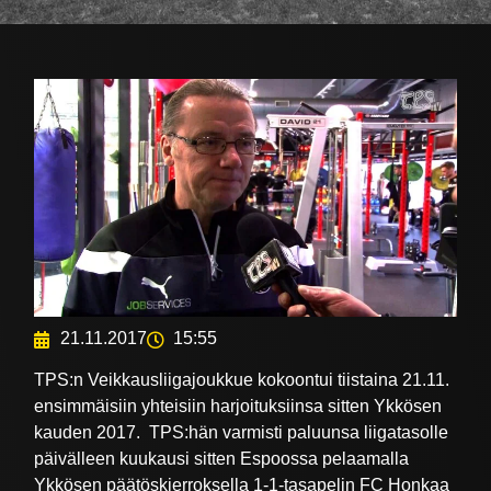
21.11.2017
15:55
TPS:n Veikkausliigajoukkue kokoontui tiistaina 21.11.
ensimmäisiin yhteisiin harjoituksiinsa sitten Ykkösen
kauden 2017. TPS:hän varmisti paluunsa liigatasolle
päivälleen kuukausi sitten Espoossa pelaamalla
Ykkösen päätöskierroksella 1-1-tasapelin FC Honkaa