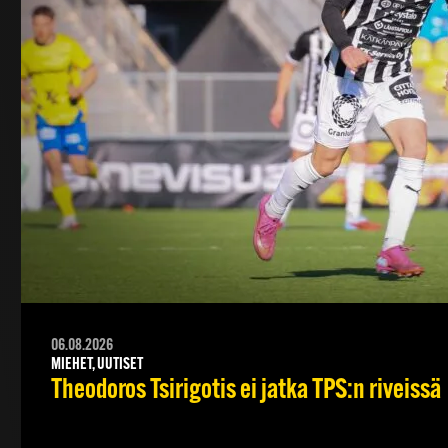
06.08.2026
MIEHET, UUTISET
Theodoros Tsirigotis ei jatka TPS:n riveissä