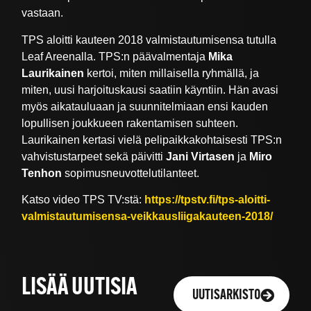
vastaan.
TPS aloitti kauteen 2018 valmistautumisensa tutulla
Leaf Areenalla. TPS:n päävalmentaja
Mika
Laurikainen
kertoi, miten millaisella ryhmällä, ja
miten, uusi harjoituskausi saatiin käyntiin. Hän avasi
myös aikatauluaan ja suunnitelmiaan ensi kauden
lopullisen joukkueen rakentamisen suhteen.
Laurikainen kertasi vielä pelipaikkakohtaisesti TPS:n
vahvistustarpeet sekä päivitti
Jani Virtasen
ja
Miro
Tenhon
sopimusneuvottelutilanteet.
Katso video TPS TV:stä:
https://tpstv.fi/tps-aloitti-
valmistautumisensa-veikkausliigakauteen-2018/
LISÄÄ UUTISIA
UUTISARKISTO