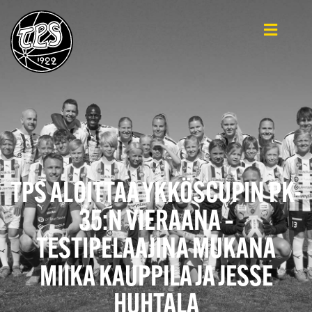
TPS ALOITTAA YKKÖSCUPIN PK-
35:N VIERAANA –
TESTIPELAAJINA MUKANA
MIIKA KAUPPILA JA JESSE
HUHTALA