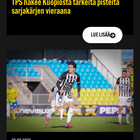
TPS hakee Kuopiosta tärkeitä pisteitä
sarjakärjen vieraana
LUE LISÄÄ