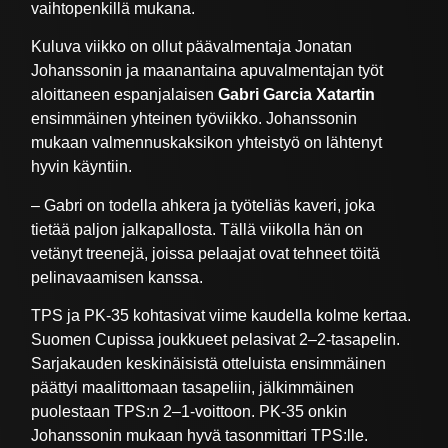
vaihtopenkillä mukana.
Kuluva viikko on ollut päävalmentaja Jonatan
Johanssonin ja maanantaina apuvalmentajan työt
aloittaneen espanjalaisen
Gabri Garcia Xatartin
ensimmäinen yhteinen työviikko. Johanssonin
mukaan valmennuskaksikon yhteistyö on lähtenyt
hyvin käyntiin.
– Gabri on todella ahkera ja työteliäs kaveri, joka
tietää paljon jalkapallosta. Tällä viikolla hän on
vetänyt treenejä, joissa pelaajat ovat tehneet töitä
pelinavaamisen kanssa.
TPS ja PK-35 kohtasivat viime kaudella kolme kertaa.
Suomen Cupissa joukkueet pelasivat 2–2-tasapelin.
Sarjakauden keskinäisistä otteluista ensimmäinen
päättyi maalittomaan tasapeliin, jälkimmäinen
puolestaan TPS:n 2–1-voittoon. PK-35 onkin
Johanssonin mukaan hyvä tasonmittari TPS:lle.