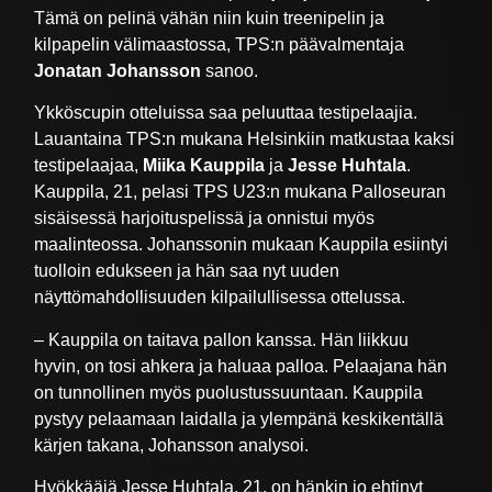
Tämä on pelinä vähän niin kuin treenipelin ja
kilpapelin välimaastossa, TPS:n päävalmentaja
Jonatan Johansson
sanoo.
Ykköscupin otteluissa saa peluuttaa testipelaajia.
Lauantaina TPS:n mukana Helsinkiin matkustaa kaksi
testipelaajaa,
Miika Kauppila
ja
Jesse Huhtala
.
Kauppila, 21, pelasi TPS U23:n mukana Palloseuran
sisäisessä harjoituspelissä ja onnistui myös
maalinteossa. Johanssonin mukaan Kauppila esiintyi
tuolloin edukseen ja hän saa nyt uuden
näyttömahdollisuuden kilpailullisessa ottelussa.
– Kauppila on taitava pallon kanssa. Hän liikkuu
hyvin, on tosi ahkera ja haluaa palloa. Pelaajana hän
on tunnollinen myös puolustussuuntaan. Kauppila
pystyy pelaamaan laidalla ja ylempänä keskikentällä
kärjen takana, Johansson analysoi.
Hyökkääjä Jesse Huhtala, 21, on hänkin jo ehtinyt