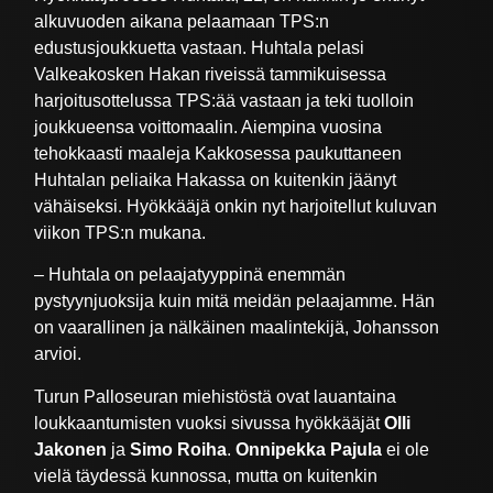
alkuvuoden aikana pelaamaan TPS:n
edustusjoukkuetta vastaan. Huhtala pelasi
Valkeakosken Hakan riveissä tammikuisessa
harjoitusottelussa TPS:ää vastaan ja teki tuolloin
joukkueensa voittomaalin. Aiempina vuosina
tehokkaasti maaleja Kakkosessa paukuttaneen
Huhtalan peliaika Hakassa on kuitenkin jäänyt
vähäiseksi. Hyökkääjä onkin nyt harjoitellut kuluvan
viikon TPS:n mukana.
– Huhtala on pelaajatyyppinä enemmän
pystyynjuoksija kuin mitä meidän pelaajamme. Hän
on vaarallinen ja nälkäinen maalintekijä, Johansson
arvioi.
Turun Palloseuran miehistöstä ovat lauantaina
loukkaantumisten vuoksi sivussa hyökkääjät
Olli
Jakonen
ja
Simo Roiha
.
Onnipekka Pajula
ei ole
vielä täydessä kunnossa, mutta on kuitenkin