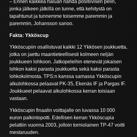
– Ennen kaikkea haluan nähdä positiivisen pelin,
jonka jälkeen jätkillä on tunne, että kehitystä on
tapahtunut ja tunnemme toisemme paremmin ja
paremmin, Johansson sanoo.
Fakta: Ykköscup
Ykköscupiin osallistuvat kaikki 12 Ykkösen joukkuetta,
jotka on jaettu maantieteellisesti kolmeen neljän
joukkueen lohkoon. Jatkopeleihin etenevät jokaisen
lohkon kaksi parasta joukkuetta sekä kaksi parasta
lohkokolmosta. TPS:n kanssa samassa Ykköscupin
alkulohkossa pelaavat PK-35, Ekenäs IF ja Pargas IF.
Joukkueet pelaavat alkulohkossa kerran toisiaan
vastaan.
Ykköscupin finaalin voittajalle on luvassa 10 000
euron palkintopotti. Edellisen kerran Ykköscupia
pelattiin vuonna 2003, jolloin torniolainen TP-47 voitti
mestaruuden.