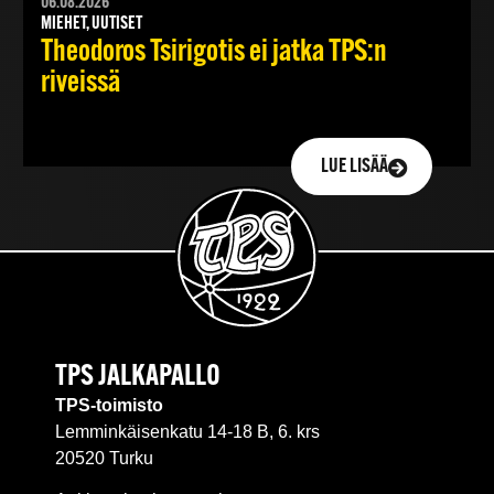
06.08.2026
MIEHET, UUTISET
Theodoros Tsirigotis ei jatka TPS:n
riveissä
LUE LISÄÄ
TPS JALKAPALLO
TPS-toimisto
Lemminkäisenkatu 14-18 B, 6. krs
20520 Turku