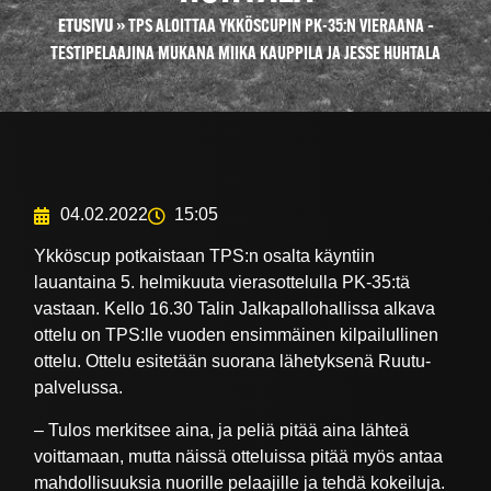
ETUSIVU
»
TPS ALOITTAA YKKÖSCUPIN PK-35:N VIERAANA –
TESTIPELAAJINA MUKANA MIIKA KAUPPILA JA JESSE HUHTALA
04.02.2022
15:05
Ykköscup potkaistaan TPS:n osalta käyntiin
lauantaina 5. helmikuuta vierasottelulla PK-35:tä
vastaan. Kello 16.30 Talin Jalkapallohallissa alkava
ottelu on TPS:lle vuoden ensimmäinen kilpailullinen
ottelu. Ottelu esitetään suorana lähetyksenä Ruutu-
palvelussa.
– Tulos merkitsee aina, ja peliä pitää aina lähteä
voittamaan, mutta näissä otteluissa pitää myös antaa
mahdollisuuksia nuorille pelaajille ja tehdä kokeiluja.