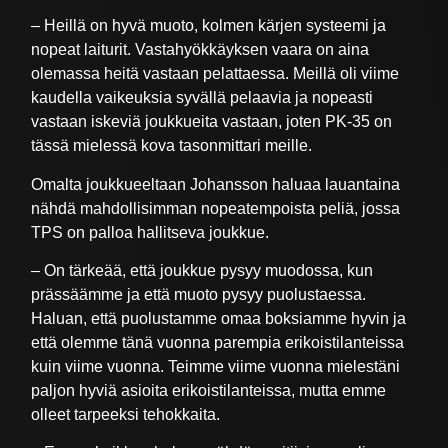
– Heillä on hyvä muoto, kolmen kärjen systeemi ja
nopeat laiturit. Vastahyökkäyksen vaara on aina
olemassa heitä vastaan pelattaessa. Meillä oli viime
kaudella vaikeuksia syvällä pelaavia ja nopeasti
vastaan iskeviä joukkueita vastaan, joten PK-35 on
tässä mielessä kova tasonmittari meille.
Omalta joukkueeltaan Johansson haluaa lauantaina
nähdä mahdollisimman nopeatempoista peliä, jossa
TPS on palloa hallitseva joukkue.
– On tärkeää, että joukkue pysyy muodossa, kun
prässäämme ja että muoto pysyy puolustaessa.
Haluan, että puolustamme omaa boksiamme hyvin ja
että olemme tänä vuonna parempia erikoistilanteissa
kuin viime vuonna. Teimme viime vuonna mielestäni
paljon hyviä asioita erikoistilanteissa, mutta emme
olleet tarpeeksi tehokkaita.