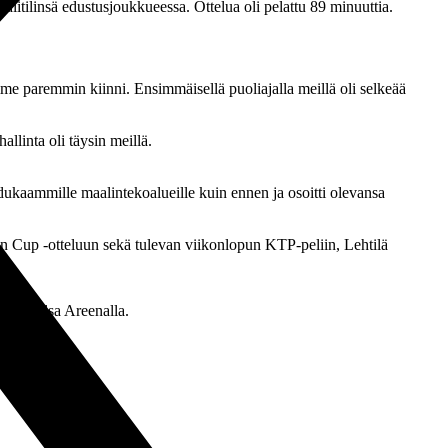
aalitilinsä edustusjoukkueessa. Ottelua oli pelattu 89 minuuttia.
mme paremmin kiinni. Ensimmäisellä puoliajalla meillä oli selkeää
llinta oli täysin meillä.
ukaammille maalintekoalueille kuin ennen ja osoitti olevansa
en Cup -otteluun sekä tulevan viikonlopun KTP-peliin, Lehtilä
Arto Tolsa Areenalla.