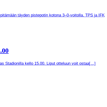
 pitämään täyden pistepotin kotona 3–0-voitolla. TPS ja IFK
.00
 Stadionilla kello 15.00. Liput otteluun voit ostaa[…]