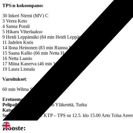
TPS:n kokoonpano:
30 Inkeri Niemi (MV) C
3 Veera Keto
4 Sanna Porali
5 Hikaru Viherlaakso
9 Heidi Leppämäki (84 min Heidi Leppämäki)
11 Jadelen Knös
14 Ilona Heinonen (83 min Rianna Nurmi)
15 Saana Kallio (66 min Netta Hanhimäki)
16 Netta Laasio
17 Miina Kanerva (46 min Wilma Spets)
19 Laura Linnala
Varoitukset
:
60 min Wilma Spets
Erotuomari:
Santeri Ojala
Pelipaikka:
Urheilupuiston Yläkenttä, Turku
Katsojamäärä:
191
Seuraava ottelu:
FC KTP – TPS su 12.5. klo 15.00 Arto Tolsa Aree
Kooste: