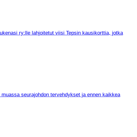
asi ry:lle lahjoitetut viisi Tepsin kausikorttia, jotka
un muassa seurajohdon tervehdykset ja ennen kaikkea