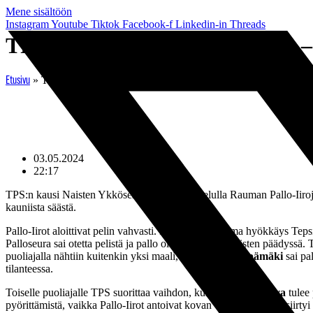
Mene sisältöön
Instagram
Youtube
Tiktok
Facebook-f
Linkedin-in
Threads
TPS jatkaa kotivoittojen tiellä 
»
TPS jatkaa kotivoittojen tiellä – raumalaiset kaatuivat 3-0
Etusivu
03.05.2024
22:17
TPS:n kausi Naisten Ykkösessä jatkui kotiottelulla Rauman Pallo-Iiroja 
kauniista säästä.
Pallo-Iirot aloittivat pelin vahvasti. Heillä oli muutama hyökkäys Te
Palloseura sai otetta pelistä ja pallo oli paljon raumalaisten päädyssä.
puoliajalla nähtiin kuitenkin yksi maali, kun
Heidi Leppämäki
sai pa
tilanteessa.
Toiselle puoliajalle TPS suorittaa vaihdon, kun
Miina Kanerva
tulee 
pyörittämistä, vaikka Pallo-Iirot antoivat kovan vastuksen. TPS siirty