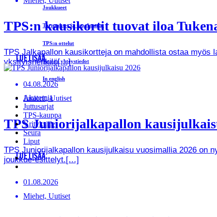
Miehet, Uutiset
Joukkueet
TPS:n kausikortit tuovat iloa Tukenas
Turnaukset ja tapahtumat
TPS:n ottelut
TPS Jalkapallon kausikortteja on mahdollista ostaa myös lah
LUE LISÄÄ
yksityishenkilö[…]
Seuran yhteystiedot
In english
04.08.2026
Akatemia
Juniorit, Uutiset
Juttusarjat
TPS-kauppa
TPS Juniorijalkapallon kausijulkaisu
Yrityksille
Seura
Liput
TPS Juniorijalkapallon kausijulkaisu vuosimallia 2026 on
LUE LISÄÄ
joukkue-esittelyt.[…]
01.08.2026
Miehet, Uutiset