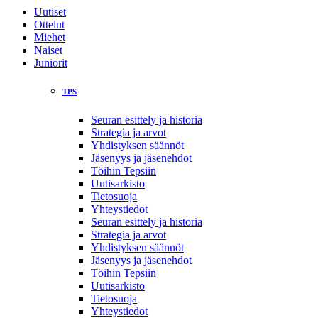
Uutiset
Ottelut
Miehet
Naiset
Juniorit
TPS
Seuran esittely ja historia
Strategia ja arvot
Yhdistyksen säännöt
Jäsenyys ja jäsenehdot
Töihin Tepsiin
Uutisarkisto
Tietosuoja
Yhteystiedot
Seuran esittely ja historia
Strategia ja arvot
Yhdistyksen säännöt
Jäsenyys ja jäsenehdot
Töihin Tepsiin
Uutisarkisto
Tietosuoja
Yhteystiedot