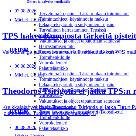
Ohjeet ja palvelut tepsiläisille
07.08.2026
Tervetuloa Tepsiin – Tästä mukaan toimintaan!
Toimintaohjeet, käytännöt ja maksut
Miehet, Uutiset
Pelaajarekrytointi ja siirtyminen Tepsiin
Turvallinen harrastaminen Tepsissä
TPS hakee Kuopiosta tärkeitä pistei
Varusteasiat
Vakuutukset ja ohjeet tapaturman sattuessa
Harrastamisen tuki
LUE LISÄÄ
Veikkausliiga jatkuu sunnuntaina 9. elokuuta, kun TPS ma
Turun kaupungin harrastekortti (Boostii-etu)
Toimihenkilöille
Vuorokalenteri
06.08.2026
Palautelaatikko
Tervetuloa Tepsiin – Tästä mukaan toimintaan!
Miehet, Uutiset
Toimintaohjeet, käytännöt ja maksut
Pelaajarekrytointi ja siirtyminen Tepsiin
Theodoros Tsirigotis ei jatka TPS:n r
Turvallinen harrastaminen Tepsissä
Varusteasiat
Vakuutukset ja ohjeet tapaturman sattuessa
Harrastamisen tuki
Kreikkalaishyökkääjä Theodoros Tsirigotis ei jatka Turun 
LUE LISÄÄ
Turun kaupungin harrastekortti (Boostii-etu)
joukkueesta. Tuolloin lainasopimuksen[…]
Toimihenkilöille
Vuorokalenteri
06.08.2026
Palautelaatikko