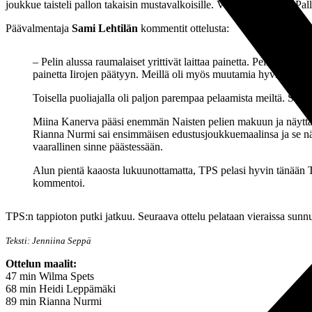
joukkue taisteli pallon takaisin mustavalkoisille. Viimeisen maalin P
Päävalmentaja
Sami Lehtilän
kommentit ottelusta:
– Pelin alussa raumalaiset yrittivät laittaa painetta. Peli kui
painetta Iirojen päätyyn. Meillä oli myös muutamia hyviä maali
Toisella puoliajalla oli paljon parempaa pelaamista meiltä. Selke
Miina Kanerva pääsi enemmän Naisten pelien makuun ja näyttäyt
Rianna Nurmi sai ensimmäisen edustusjoukkuemaalinsa ja se näky
vaarallinen sinne päästessään.
Alun pientä kaaosta lukuunottamatta, TPS pelasi hyvin tänään T
kommentoi.
TPS:n tappioton putki jatkuu. Seuraava ottelu pelataan vieraissa sunn
Teksti: Jenniina Seppä
Ottelun maalit:
47 min Wilma Spets
68 min Heidi Leppämäki
89 min Rianna Nurmi