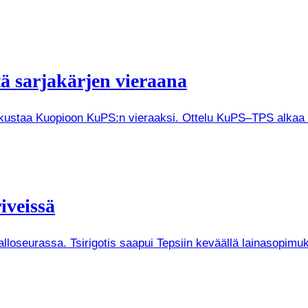
tä sarjakärjen vieraana
tkustaa Kuopioon KuPS:n vieraaksi. Ottelu KuPS–TPS alkaa V
iveissä
Palloseurassa. Tsirigotis saapui Tepsiin keväällä lainasopi