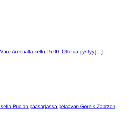
äre Areenalla kello 15.00. Ottelua pystyy[…]
muksella Puolan pääsarjassa pelaavan Gornik Zabrzen