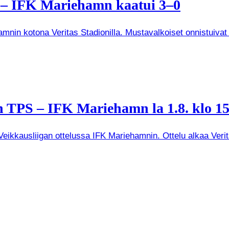
a – IFK Mariehamn kaatui 3–0
mnin kotona Veritas Stadionilla. Mustavalkoiset onnistuivat
 TPS – IFK Mariehamn la 1.8. klo 15
kkausliigan ottelussa IFK Mariehamnin. Ottelu alkaa Veritas