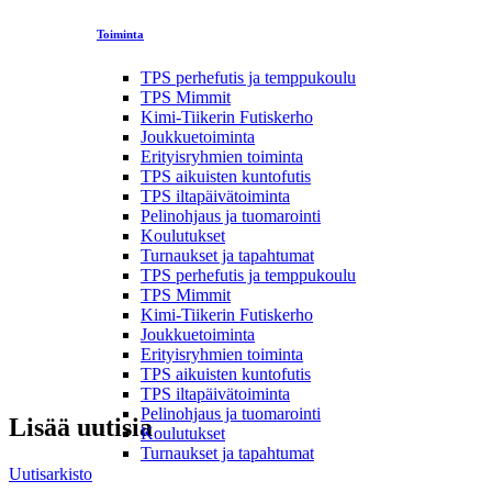
Toiminta
TPS perhefutis ja temppukoulu
TPS Mimmit
Kimi-Tiikerin Futiskerho
Joukkuetoiminta
Erityisryhmien toiminta
TPS aikuisten kuntofutis
TPS iltapäivätoiminta
Pelinohjaus ja tuomarointi
Koulutukset
Turnaukset ja tapahtumat
TPS perhefutis ja temppukoulu
TPS Mimmit
Kimi-Tiikerin Futiskerho
Joukkuetoiminta
Erityisryhmien toiminta
TPS aikuisten kuntofutis
TPS iltapäivätoiminta
Pelinohjaus ja tuomarointi
Lisää uutisia
Koulutukset
Turnaukset ja tapahtumat
Uutisarkisto