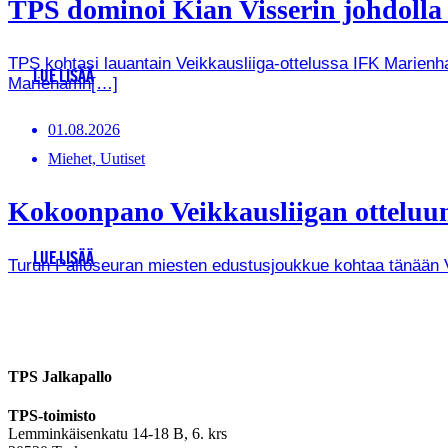
TPS dominoi Kian Visserin johdoll
TPS kohtasi lauantain Veikkausliiga-ottelussa IFK Marienha
LUE LISÄÄ
Mariehamn[…]
01.08.2026
Miehet, Uutiset
Kokoonpano Veikkausliigan otteluun
LUE LISÄÄ
Turun Palloseuran miesten edustusjoukkue kohtaa tänään Vei
TPS Jalkapallo
TPS-toimisto
Lemminkäisenkatu 14-18 B, 6. krs