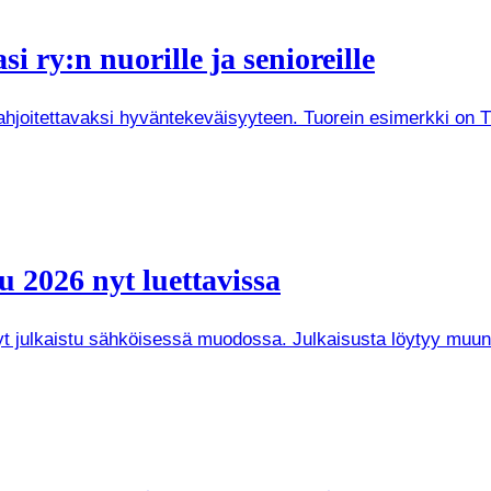
i ry:n nuorille ja senioreille
joitettavaksi hyväntekeväisyyteen. Tuorein esimerkki on Tuken
 2026 nyt luettavissa
 nyt julkaistu sähköisessä muodossa. Julkaisusta löytyy mu