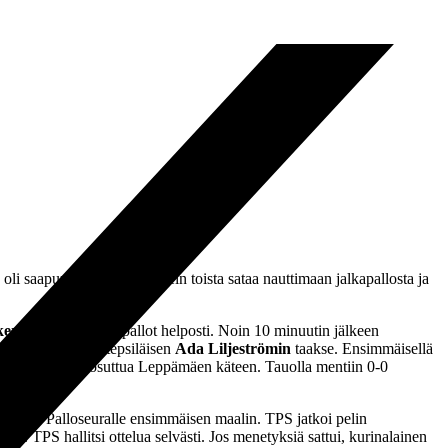
oli saapunut paikalle melkein toista sataa nauttimaan jalkapallosta ja
keri Niemi
nappasi pallot helposti. Noin 10 minuutin jälkeen
vahdin ja entisen tepsiläisen
Ada Liljeströmin
taakse. Ensimmäisellä
ylätyksi pallon osuttua Leppämäen käteen. Tauolla mentiin 0-0
tykittää Palloseuralle ensimmäisen maalin. TPS jatkoi pelin
illa. TPS hallitsi ottelua selvästi. Jos menetyksiä sattui, kurinalainen