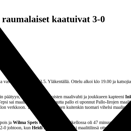
– raumalaiset kaatuivat 3-0
vastaan perjantaina 3.5. Yläkentällä. Ottelu alkoi klo 19.00 ja katsojia 
psin päätyyn, mutta mustavalkoisten maalivahti ja joukkueen kapteeni
In
 Tepsi sai maalintekopaikkoja, mutta pallo ei uponnut Pallo-Iirojen maali
llon verkkoon. Tuuletuksien jälkeen kuitenkin tuomari vihelsi maalin h
pois ja
Wilma Spets
kentälle. Kun pelikellossa oli 47 minuuttia, Spets 
i 2-0 johtoon, kun
Heidi Leppämäki
avasi maalitilinsä ottelun 68.minuut