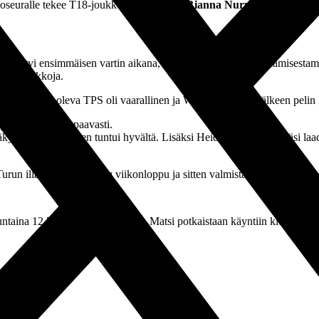
alloseuralle tekee T18-joukkueen vahvistus
Rianna Nurmi
, joka avasi m
tenkin kääntyi ensimmäisen vartin aikana, kun saimme omasta pelaamisesta
ntekopaikkoja.
ästi pallossa oleva TPS oli vaarallinen ja Wilman osuman jälkeen pelin ha
yi hetkittäin lupaavasti.
i, että pelaaminen tuntui hyvältä. Lisäksi Heidi Leppämäki pääsi laad
urun illassa. Nyt ansaittu viikonloppu ja sitten valmistautumaan Suom
untaina 12.5. FC KTP:tä vastaan. Matsi potkaistaan käyntiin klo 15.00 