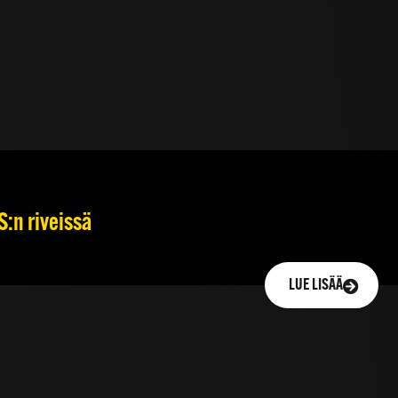
S:n riveissä
LUE LISÄÄ