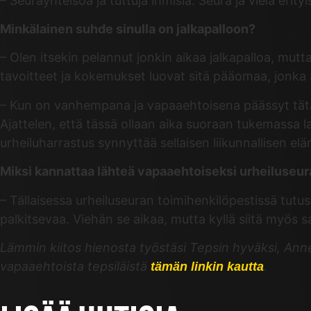
– Seurayhteisöä ja tuttuja ihmisiä. Seura ja vielä erity
Minkälainen suhde sinulla on jalkapalloon?
– Olen itsekin pelannut jonkin aikaa jalkapalloa, mut
tavoitteet ja kokemukset luovat sitä pääomaa, jonka 
– Kun on vanhempana ja vapaaehtoisena päässyt tätä ja
Ajattelen, että tässä ollaan aika suoraan tukemassa l
urheiluharrastus synnyttää sellaisen liikunnallisen e
Miksi kannattaa lähteä vapaaehtoiseksi urheiluseu
– Tällaisessa urheiluseuran toimihenkilöpestissä tutu
palkitsevaa. Viehän se aikaa, mutta kyllä siitä myös 
Lämmin kiitos hienosta työstäsi Tepsin hyväksi, Ann
vapaaehtoista tepsiläistä
.
tämän linkin kautta