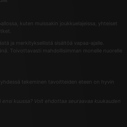
lle.
llossa, kuten muissakin joukkuelajeissa, yhteiset
tket.
ä ja merkityksellistä sisältöä vapaa-ajalle.
eänä. Toivottavasti mahdollisimman monelle nuorelle
 ja yhdessä tekeminen tavoitteiden eteen on hyvin
ksi ensi kuussa? Voit ehdottaa seuraavaa kuukauden