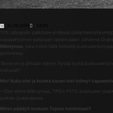
31.05.2024
13:20
TPS Jalkapallo palkitsee yhdessä pääyhteistyökump
vapaaehtoinen palkitaan taidemaalari Johanna Oraks
Mäntymaa
, joka toimii tällä hetkellä joukkueenjoh
junioreissa.
”Anne on jo pitkään tehnyt hyvää työtä joukkueenjoht
hoituvat!”
Moi! Kuka olet ja kuinka kauan olet tehnyt vapaaeh
– Olen Anne Mäntymaa, TPS:n P17/2-joukkueen joukku
poikien joukkueessa.
Miten päädyit mukaan Tepsin toimintaan?