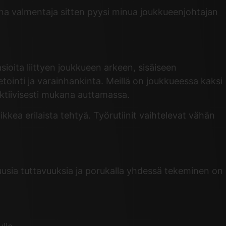
na valmentaja sitten pyysi minua joukkueenjohtajan
ioita liittyen joukkueen arkeen, sisäiseen
etointi ja varainhankinta. Meillä on joukkueessa kaksi
ktiivisesti mukana auttamassa.
kkea erilaista tehtyä. Työrutiinit vaihtelevat vähän
 uusia tuttavuuksia ja porukalla yhdessä tekeminen on