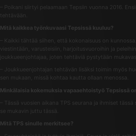
– Poikani siirtyi pelaamaan Tepsiin vuonna 2016. En
tehtävään.
Mitä kaikkea työnkuvaasi Tepsissä kuuluu?
– Kaikki tähtää siihen, että kokonaisuus on kunnossa
viestintään, varusteisiin, harjoitusvuoroihin ja pelei
joukkueenjohtajaa, joten tehtäviä pystytään mukava
– Joukkueenjohtajan tehtävän lisäksi toimin myös huolt
sen mukaan, missä kohtaa kautta ollaan menossa.
Minkälaisia kokemuksia vapaaehtoistyö Tepsissä on 
– Tässä vuosien aikana TPS seurana ja ihmiset tässä s
se mukavin juttu tässä.
Mitä TPS sinulle merkitsee?