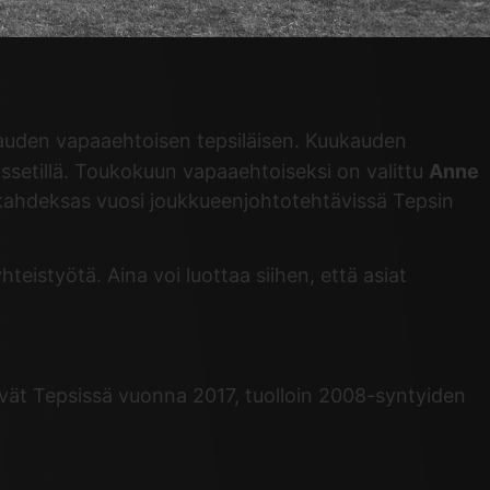
auden vapaaehtoisen tepsiläisen. Kuukauden
setillä. Toukokuun vapaaehtoiseksi on valittu
Anne
o kahdeksas vuosi joukkueenjohtotehtävissä Tepsin
istyötä. Aina voi luottaa siihen, että asiat
vät Tepsissä vuonna 2017, tuolloin 2008-syntyiden