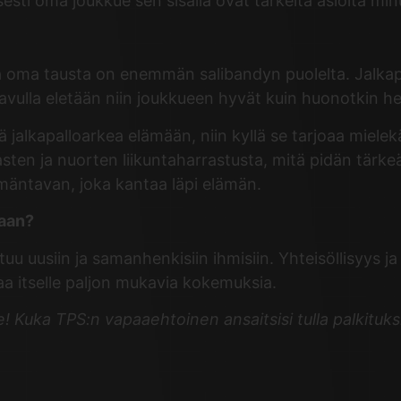
isesti oma joukkue sen sisällä ovat tärkeitä asioita minu
ta oma tausta on enemmän salibandyn puolelta. Jalkapa
avulla eletään niin joukkueen hyvät kuin huonotkin he
lkapalloarkea elämään, niin kyllä se tarjoaa mielekäst
asten ja nuorten liikuntaharrastusta, mitä pidän tärk
lämäntavan, joka kantaa läpi elämän.
raan?
stuu uusiin ja samanhenkisiin ihmisiin. Yhteisöllisyys
saa itselle paljon mukavia kokemuksia.
e!
Kuka TPS:n vapaaehtoinen ansaitsisi tulla palkitu