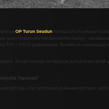
paninsa
kanssa joka kuukausi kuuk
OP Turun Seudun
en suunnittelemalla Kardemumma Design -seinälautas
tajana TPS:n P17/2-joukkueessa. Annella on menossa j
ajana. Annen kanssa on helppoa ja mukavaa tehdä yhte
toistyötä Tepsissä?
eenjohtaja. Olen aloittanut joukkueenjohtajan tehtä