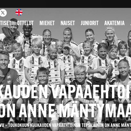
TISET
OTTELUT
MIEHET
NAISET
JUNIORIT
AKATEMIA
AUDEN VAPAAEHTOI
ON ANNE MÄNTYMA
IVU
»
TOUKOKUUN KUUKAUDEN VAPAAEHTOINEN TEPSILÄINEN ON ANNE MÄN