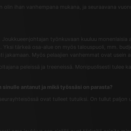
sin olin ihan vanhempana mukana, ja seuraavana vuon
. Joukkueenjohtajan työnkuvaan kuuluu monenlaisia as
hin. Yksi tärkeä osa-alue on myös talouspuoli, mm. budj
sti jakamaan. Myös pelaajien vanhemmat ovat usein a
ajana peleissä ja treeneissä. Monipuolisesti tulee kai
sinulle antanut ja mikä työssäsi on parasta?
eurayhteisössä ovat tulleet tutuiksi. On tullut paljon