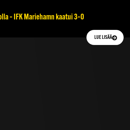
olla – IFK Mariehamn kaatui 3–0
LUE LISÄÄ