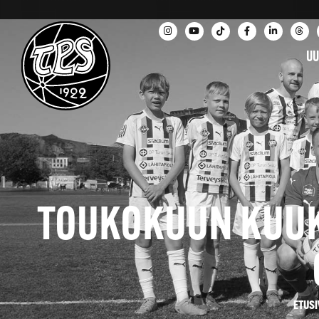
UU
TOUKOKUUN KUUK
ETUS