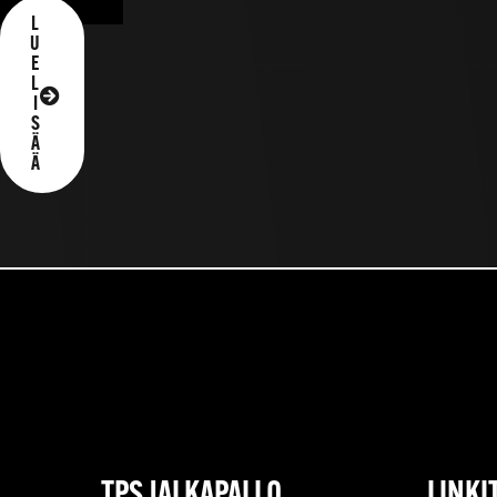
L
U
E
L
I
S
Ä
Ä
TPS JALKAPALLO
LINKI