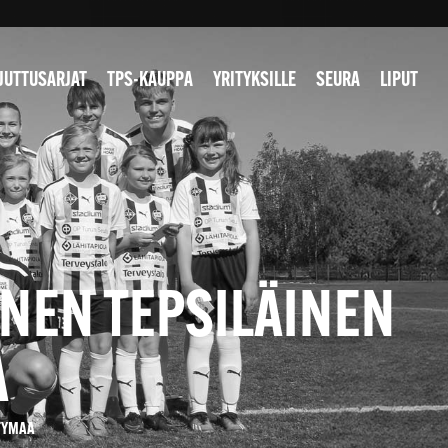
JUTTUSARJAT
TPS-KAUPPA
YRITYKSILLE
SEURA
LIPUT
NEN TEPSILÄINEN
A
TYMAA