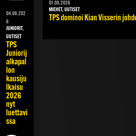
01.08.2026
MIEHET, UUTISET
04.08.202
TPS dominoi Kian Visserin johd
6
JUNIORIT,
UUTISET
TPS
Juniorij
alkapal
lon
kausiju
lkaisu
2026
nyt
luettavi
ssa